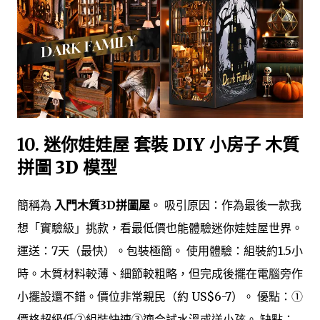
10.
迷你娃娃屋 套裝 DIY 小房子 木質
拼圖 3D 模型
簡稱為
入門木質3D拼圖屋
。 吸引原因：作為最後一款我
想「實驗級」挑款，看最低價也能體驗迷你娃娃屋世界。
運送：7天（最快）。包裝極簡。 使用體驗：組裝約1.5小
時。木質材料較薄、細節較粗略，但完成後擺在電腦旁作
小擺設還不錯。價位非常親民（約 US$6-7）。 優點：①
價格超級低②組裝快速③適合試水溫或送小孩。 缺點：