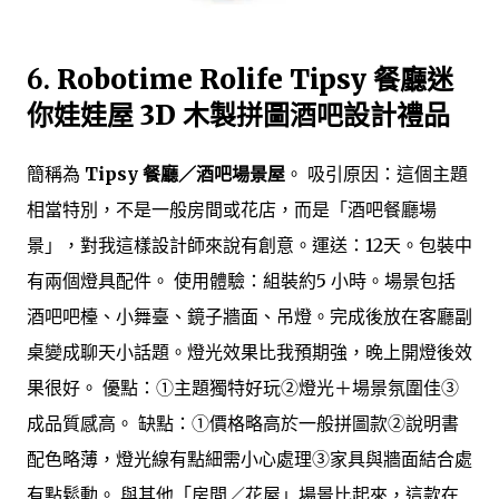
6.
Robotime Rolife Tipsy 餐廳迷
你娃娃屋 3D 木製拼圖酒吧設計禮品
簡稱為
Tipsy 餐廳／酒吧場景屋
。 吸引原因：這個主題
相當特別，不是一般房間或花店，而是「酒吧餐廳場
景」，對我這樣設計師來說有創意。運送：12天。包裝中
有兩個燈具配件。 使用體驗：組裝約5 小時。場景包括
酒吧吧檯、小舞臺、鏡子牆面、吊燈。完成後放在客廳副
桌變成聊天小話題。燈光效果比我預期強，晚上開燈後效
果很好。 優點：①主題獨特好玩②燈光＋場景氛圍佳③
成品質感高。 缺點：①價格略高於一般拼圖款②說明書
配色略薄，燈光線有點細需小心處理③家具與牆面結合處
有點鬆動。 與其他「房間／花屋」場景比起來，這款在