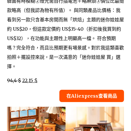
驟圖有時模糊②燈光需自行插電池＋略麻煩③價位比最簡
款略高（但我認為物有所值）。 與同類產品比價格：我
看到另一款只含基本房間而無「烘焙」主題的迷你娃娃屋
約 US$20，但這款定價約 US$35-40（折扣後我買到約
US$32），在功能與主題性上明顯高一檔。 符合預期
嗎？完全符合，而且比預期更有場景感。對於我這類喜歡
拍照＋擺設控來說，是一次滿意的「迷你娃娃屋 買」選
擇。
94,4 $
22,15 $
在Aliexpress查看商品