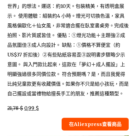
世界」的想法。運送：約10天。包裝精美，有透明盒展
示。 使用體驗：組裝約4 小時。燈光可切換色溫，家具
風格偏歐化＋仙女風，非常適合擺在臥室書桌旁。完成後
拍照、影片質感皆佳。 優點：①燈光功能＋主題強②成
品氛圍佳③成人向設計。 缺點：①價格不算便宜（約
US$37 折扣後）②有些貼紙容易歪③說明書步驟略少示
意圖。 與入門款比起來，這款在「夢幻＋成人擺設」上
明顯強過很多同價位款。 符合預期嗎？是，而且我覺得
比純兒童款更有收藏價值。如果你不只是給小孩玩，而是
自己擺設或當禮物給擅長手工的朋友，推薦這種類型。
21,78 $
0,99 $
在Aliexpress查看商品