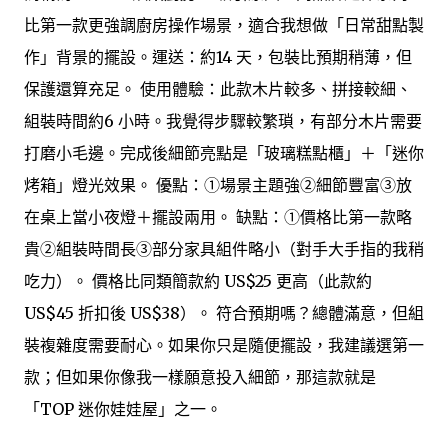
比第一款更強調廚房操作場景，適合我想做「日常甜點製
作」背景的擺設。運送：約14 天，包裝比預期稍薄，但
保護還算充足。 使用體驗：此款木片較多、拼接較細、
組裝時間約6 小時。我覺得步驟較繁瑣，有部分木片需要
打磨小毛邊。完成後細節亮點是「玻璃糕點櫃」＋「迷你
烤箱」燈光效果。 優點：①場景主題強②細節豐富③放
在桌上當小夜燈＋擺設兩用。 缺點：①價格比第一款略
貴②組裝時間長③部分家具組件略小（對手大手指的我稍
吃力）。 價格比同類簡款約 US$25 更高（此款約
US$45 折扣後 US$38）。 符合預期嗎？總體滿意，但組
裝複雜度需要耐心。如果你只是隨便擺設，我建議選第一
款；但如果你像我一樣願意投入細節，那這款就是
「TOP 迷你娃娃屋」之一。