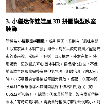
3.
小貓迷你娃娃屋 3D 拼圖模型臥室
裝飾
簡稱為
小貓臥室拼圖屋
。 吸引原因：看到有「貓咪主題
＋臥室家具＋木製工藝」組合，對於喜歡可愛風／寵物元
素的我來說非常吸引。運送：11天抵達，外盒完整。 使
用體驗：這款屬於3D拼圖木製款，偏模組化拼裝，不像
前兩款主題那麼完整家具但氣氛強。組裝我用了約2.5小
時。小巧場景適合書架或電腦旁擺放。 優點：①寵物與
臥室組合很療癒②木質拼圖感好③價格相對親民（約
US$22 折扣後）。 缺點：①家具較簡化，沒有燈光②拼
圖木片有時切割稍粗，需要自行稍微打磨③比例略小，對