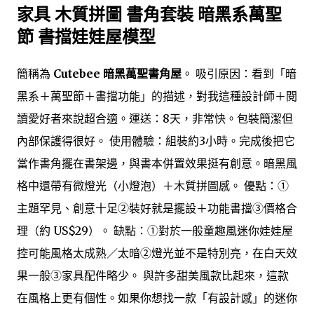
家具 木質拼圖 書角套裝 暗黑系萬聖
節 書擋娃娃屋模型
簡稱為
Cutebee 暗黑萬聖書角屋
。 吸引原因：看到「暗
黑系＋萬聖節＋書擋功能」的描述，對我這種設計師＋閱
讀愛好者來說超合適。運送：8天，非常快。包裝簡潔但
內部保護得很好。 使用體驗：組裝約3小時。完成後把它
當作書角擺在書架邊，與書本併置效果挺有創意。暗黑風
格中還帶有微燈光（小燈泡）＋木質拼圖感。 優點：①
主題罕見、創意十足②裝好就是擺設＋功能書擋③價格合
理（約 US$29）。 缺點：①對於一般童趣風迷你娃娃屋
控可能風格太成熟／太暗②燈光並不是特別亮，在白天效
果一般③家具配件略少。 與許多甜美風款比起來，這款
在風格上更有個性。如果你想找一款「有設計感」的迷你