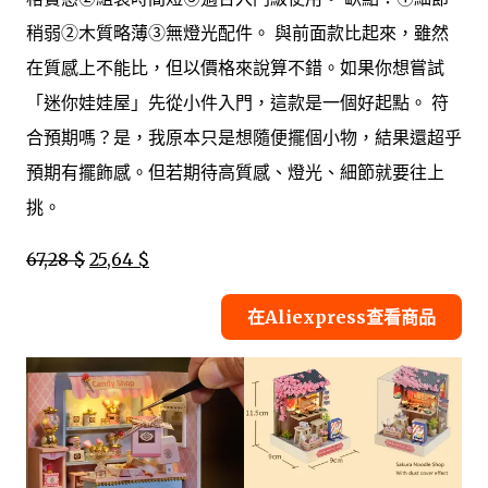
稍弱②木質略薄③無燈光配件。 與前面款比起來，雖然
在質感上不能比，但以價格來說算不錯。如果你想嘗試
「迷你娃娃屋」先從小件入門，這款是一個好起點。 符
合預期嗎？是，我原本只是想隨便擺個小物，結果還超乎
預期有擺飾感。但若期待高質感、燈光、細節就要往上
挑。
67,28 $
25,64 $
在Aliexpress查看商品