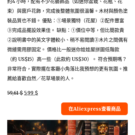
約4 小時，配有不少花藝飾品（如迷你盆栽、花瓶、花
束）與窗戶花飾，完成後整體氛圍很溫馨。木材與顏色塗
裝品質也不錯。 優點：①場景獨特（花屋）②配件豐富
③完成品擺設效果佳。 缺點：①價位中等，但比簡款貴
②說明書中的英文字體較小、稍不易閱讀③木片之間偶有
微縫需用膠固定。 價格比一般迷你娃娃屋拼圖低階款
（約 US$15）高一些（此款約 US$30）。 符合預期嗎？
非常符合，實際擺在客廳小角落比我預想的更有氛圍。推
薦給喜歡自然／花草場景的人。
59,61 $
5,99 $
在Aliexpress查看商品