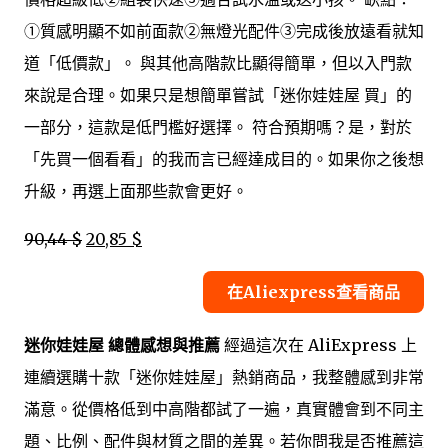
①質感明顯不如前面款②無燈光配件③完成後放遠看就知
道「低價款」。 與其他高階款比顯得簡單，但以入門款
來說是合理。如果只是想簡單嘗試「迷你娃娃屋 買」的
一部分，這款是低門檻好選擇。 符合預期嗎？是，對於
「先買一個看看」的我而言已經達成目的。如果你之後想
升級，再選上面那些款會更好。
90,44 $
20,85 $
在Aliexpress查看商品
迷你娃娃屋 總體感想與推薦
經過這次在 AliExpress 上
連續選購十款「迷你娃娃屋」熱銷商品，我整體感到非常
滿意。從價格低到中高階都試了一遍，真實體會到不同主
題、比例、配件與材質之間的差異。若你問我是否推薦這