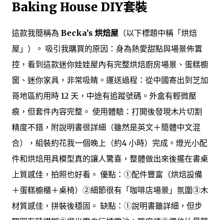
Baking House DIY套裝
這款我簡稱為
Becka’s 烘焙屋
（以下標題中稱「烘焙
屋」）。 吸引我購買的原因：身為熱愛甜點與場景佈置
控，看到這款迷你娃娃屋內有完整烘焙廚房場景、蛋糕櫥
窗、迷你家具，非常吸睛。運送過程：從中國寄出到芝加
哥地區約用時 12 天，中途有追蹤號碼。外盒有輕微壓
痕，但套件內容完整。 使用體驗：打開後發現木片切割
精度不錯，附說明書很詳細（雖然是英文＋簡體中文混
合），組裝約花我一個晚上（約4 小時）完成。燈光小配
件和烘焙用具模型真的讓人驚喜，整體做出來後擺在書桌
上質感佳，拍照也好看。 優點：①配件豐富（烘焙設備
＋蛋糕櫥櫃＋桌椅）②細節很有「咖啡店場景」氛圍③木
材質感佳，拼裝後穩固。 缺點：①說明書雖詳細，但步