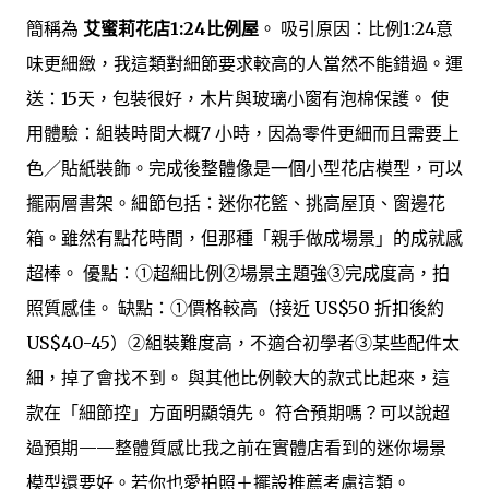
簡稱為
艾蜜莉花店1:24比例屋
。 吸引原因：比例1:24意
味更細緻，我這類對細節要求較高的人當然不能錯過。運
送：15天，包裝很好，木片與玻璃小窗有泡棉保護。 使
用體驗：組裝時間大概7 小時，因為零件更細而且需要上
色／貼紙裝飾。完成後整體像是一個小型花店模型，可以
擺兩層書架。細節包括：迷你花籃、挑高屋頂、窗邊花
箱。雖然有點花時間，但那種「親手做成場景」的成就感
超棒。 優點：①超細比例②場景主題強③完成度高，拍
照質感佳。 缺點：①價格較高（接近 US$50 折扣後約
US$40-45）②組裝難度高，不適合初學者③某些配件太
細，掉了會找不到。 與其他比例較大的款式比起來，這
款在「細節控」方面明顯領先。 符合預期嗎？可以說超
過預期——整體質感比我之前在實體店看到的迷你場景
模型還要好。若你也愛拍照＋擺設推薦考慮這類。