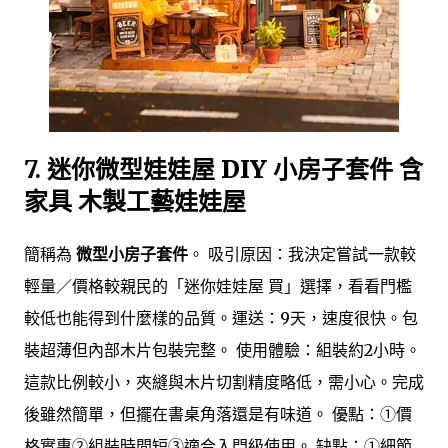
7.
迷你微型娃娃屋 DIY 小房子套件 含
家具 木製工藝娃娃屋
簡稱為
微型小房子套件
。 吸引原因：我決定嘗試一款較
輕量／價格較親民的「迷你娃娃屋 買」選擇，看看門檻
較低也能得到什麼樣的品質。運送：9天，速度很快。包
裝超薄但內部木片包裝完整。 使用體驗：組裝約2小時。
這款比例較小，夾縫與木片切割精度略低，需小心。完成
後雖然簡單，但擺在書桌角落還是有味道。 優點：①價
格實惠②組裝時間短③適合入門級使用。 缺點：①細節