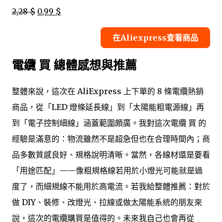
2,28 $
0,99 $
在Aliexpress查看商品
電纜 買 總體感想與推薦
整體來說，這次在 AliExpress 上下單的 8 條電纜熱銷
商品，從「LED 燈條延長線」到「太陽能粗電源線」再
到「電子控制細線」涵蓋範圍頗廣。我對這次電纜 買 的
經驗是滿意的：物流雖然不是超急但也在合理時間內；商
品多數質感良好、規格說明清晰。當然，各線材還是要看
「用途匹配」——像粗規格線若用於小燈光可能就是過
度了，而細規線不能用於高電流。若我給整體推薦：對於
做 DIY、裝修、改燈光、拉線或做太陽能系統的朋友來
說，這次的電纜購買是值得的。未來我自己也會再從