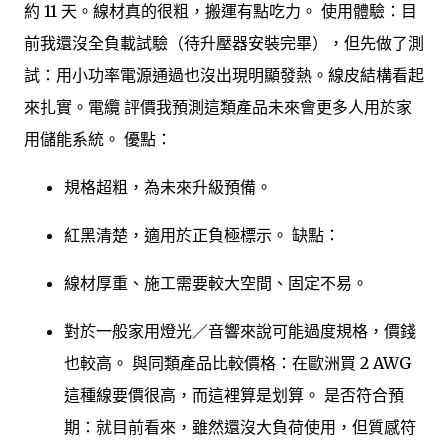
約 11 天。線材真的很粗，搬運有點吃力。 使用體驗：目
前我還沒全負載試驗（待升壓器安裝完畢），但先做了測
試：用小功率電源通過也沒出現明顯發熱。線皮結構看起
來扎實。電纜 評價我預測這類產品未來會更多人用於家
用儲能系統。 優點：
規格超粗，為未來升級預備。
紅黑清楚，適用於正負極標示。 缺點：
線材厚重、施工需要較大空間、固定不易。
對於一般家用燈光／音響來說可能過度規格，價錢
也較高。 與同類產品比較價格：在歐洲買 2 AWG
這種線要價很高，而這裡算是划算。 是否符合預
期：就目前看來，雖然還沒大負荷使用，但質感符