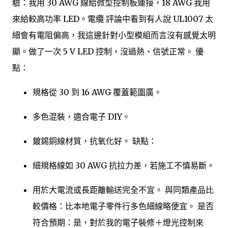
驗：我用 30 AWG 線給微型控制板連接，18 AWG 我用
來給較高功率 LED。電纜 評論中看到有人說 UL1007 太
細會有電阻偏高，我這邊針對小型模組而言沒有感覺太明
顯。做了一次 5 V LED 控制，沒過熱、信號正常。 優
點：
規格從 30 到 16 AWG 覆蓋範圍廣。
多色混裝，適合電子 DIY。
鍍錫銅線材質，抗氧化好。 缺點：
細規格線如 30 AWG 抗拉力差，若施工不慎易斷。
用於大電流或長距離輸送完全不宜。 與同類產品比
較價格：比本地電子零件行多色細線略便宜。 是否
符合預期：是，對於我的電子裝修＋燈光控制來