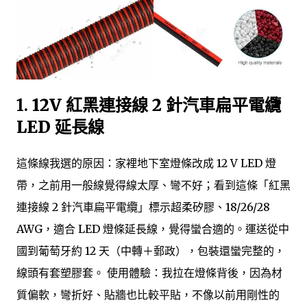
1.
12V 紅黑連接線 2 針汽車扁平電纜
LED 延長線
這條線我選的原因：家裡地下室燈條改成 12 V LED 燈
帶，之前用一般線覺得線太厚、彎不好；看到這條「紅黑
連接線 2 針汽車扁平電纜」標示超柔矽膠、18/26/28
AWG，適合 LED 燈條延長線，覺得蠻合適的。運送從中
國到葡萄牙約 12 天（中轉＋郵政），包裝還蠻完整的，
線頭有套塑膠套。 使用體驗：我拉在燈條背後，因為材
質偏軟，彎折好、貼牆也比較平貼，不像以前用剛性的