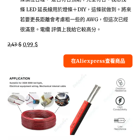
條 LED 延長線用於燈條＋DIY，這條就做到。將來
若要更長距離會考慮粗一些的 AWG，但這次已經
很滿意。電纜 評價上我給它較高分。
2,43 $
0,99 $
在Aliexpress查看商品