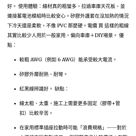
好。 使用體驗：線材真的粗蠻多，拉過車庫天花板、並
連接蓄電池模組時比較安心。矽膠外護套在沒加熱的情況
下冷天還是柔軟，不像 PVC 那麼硬。電纜 買 這樣的粗線
其實比較少人用於一般家用，偏向車庫＋DIY場景。 優
點：
較粗 AWG（例如 6 AWG）能承受較大電流。
矽膠外層耐熱、耐彎。
紅黑線辨識好。 缺點：
線太粗、太重，施工上需要更多固定（膠帶+管
扣）比較辛苦。
在家用標準插座拉動時可能「浪費規格」——對於