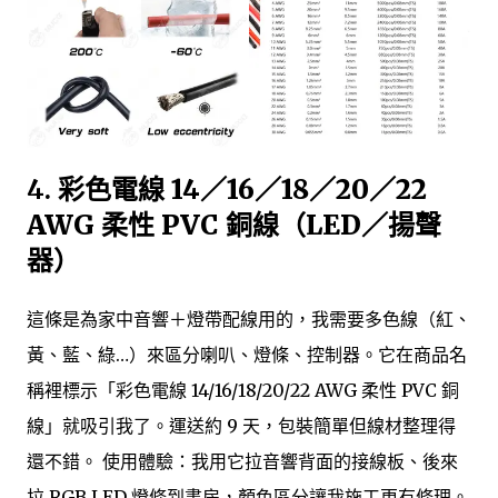
4.
彩色電線 14／16／18／20／22
AWG 柔性 PVC 銅線（LED／揚聲
器）
這條是為家中音響＋燈帶配線用的，我需要多色線（紅、
黃、藍、綠…）來區分喇叭、燈條、控制器。它在商品名
稱裡標示「彩色電線 14/16/18/20/22 AWG 柔性 PVC 銅
線」就吸引我了。運送約 9 天，包裝簡單但線材整理得
還不錯。 使用體驗：我用它拉音響背面的接線板、後來
拉 RGB LED 燈條到書房，顏色區分讓我施工更有條理。