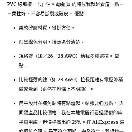
PVC 線那樣「卡」住。電纜 買 的時候我就是看這一點－
－柔性好、不容易斷裂或破皮。 優點：
柔軟矽膠材質，彎折方便。
紅黑線色分明，接頭區分清楚。
規格齊（18／26／28 AWG）給我多種選擇。 缺
點：
比較輕薄的線（如 28 AWG）拉長距離有電壓降稍
微感覺到（雖然在燈條上不明顯）。
扁平設計在牆角貼時有點翹起，黏膠要強力點。 與
同類產品比較價格：我在本地電器行看過類似的扁
平車用線，但價格高出約 25%。在 AliExpress 這
條價位合理。 是否符合預期：完全符合。我想找一