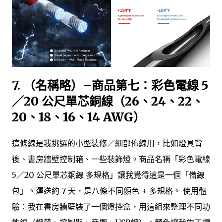
7.
（名稱略）–商品第七：彩色電線 5
／20 公尺單芯銅線（26、24、22、
20、18、16、14 AWG）
這條線是我挑選的小型裝修／細部佈線用，比如燈具背
後、書房牆壁控制箱、一些裝飾燈。商品名稱「彩色電線
5／20 公尺單芯銅線 多規格」讓我覺得這是一個「備線
包」。運送約 7 天，是八條不同顏色 + 多規格。 使用體
驗：我在書房牆壁裝了一個燈控盒，用這組來整理不同功