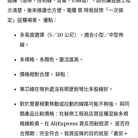
能線（燈帶、控制器、音響、USB燈）。顏色讓我施工標
示清楚，後來維護也方便。電纜 買 時我就想「一次搞
定」這種場景。 優點：
多長度選擇（5／20 公尺），適合小型／中型佈
線。
多規格、多顏色，靈活度高。
價格相對合理。 缺點：
單芯線在彎折處沒有那麼耐彎比多股線好。
對於需要頻繁移動或拉動的線路可能不夠強。 與同
類產品比較價格：在裝修工程商店買這種混裝多規
格線較貴，在 AliExpress 買反而較經濟。 是否符
合預期：完全符合。我買這條的目的就是「書房＋