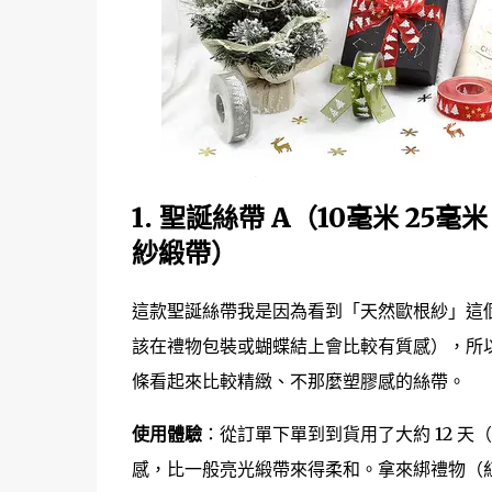
1. 聖誕絲帶 A（10毫米 25
紗緞帶）
這款聖誕絲帶我是因為看到「天然歐根紗」這
該在禮物包裝或蝴蝶結上會比較有質感），所以
條看起來比較精緻、不那麼塑膠感的絲帶。
使用體驗
：從訂單下單到到貨用了大約 12 
感，比一般亮光緞帶來得柔和。拿來綁禮物（