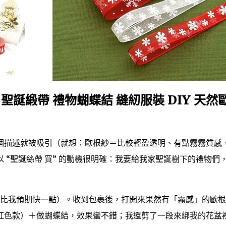
毫米 聖誕緞帶 禮物蝴蝶結 縫紉服裝 DIY 天然
個描述就被吸引（就想：歐根紗＝比較輕盈透明、有點霧霧質感
 “聖誕絲帶 買” 的動機很明確：我要給我家聖誕樹下的禮物們
天（比我預期快一點）。收到包裹後，打開來果然有「霧感」的歐
紅色款）＋做蝴蝶結，效果蠻不錯；我還剪了一段來綁我的花盆