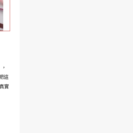
），
把這
真實