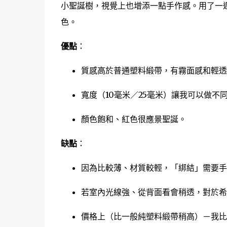
小聖誕樹，視覺上也增添一點手作感。用了一
色。
優點
：
質感高於普通塑料緞帶，有霧面感和輕透
寬度（10毫米／25毫米）讓我可以做
顏色飽和、紅色很應景聖誕。
缺點
：
因為比較薄、材質較輕，「綁結」需要手
若室內光線強、從背面看會稍透，對於希
價格上（比一般純塑料緞帶稍高）－我比