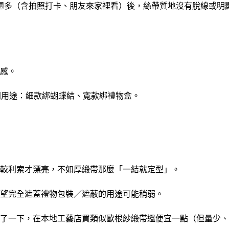
週多（含拍照打卡、朋友來家裡看）後，絲帶質地沒有脫線或明
感。
不同用途：細款綁蝴蝶結、寬款綁禮物盒。
較利索才漂亮，不如厚緞帶那麼「一結就定型」。
望完全遮蓋禮物包裝／遮蔽的用途可能稍弱。
了一下，在本地工藝店買類似歐根紗緞帶還便宜一點（但量少、