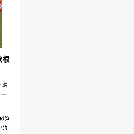
歐根
，應
，一
根紗質
裡的