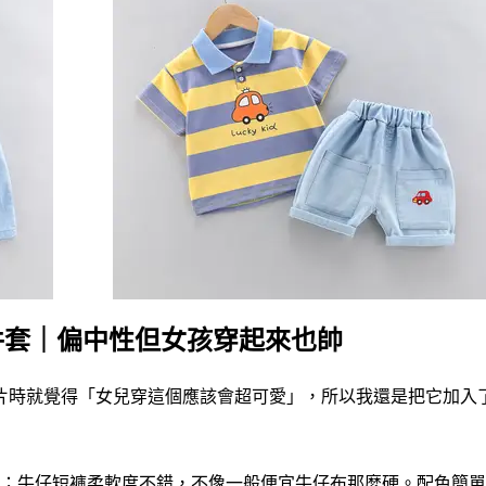
兩件套｜偏中性但女孩穿起來也帥
時就覺得「女兒穿這個應該會超可愛」，所以我還是把它加入
飄；牛仔短褲柔軟度不錯，不像一般便宜牛仔布那麼硬。配色簡單