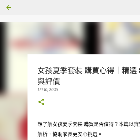
女孩夏季套裝 購買心得｜精選 
與評價
1月 10, 2025
想了解女孩夏季套裝 購買是否值得？本篇以實穿
解析，協助家長更安心挑選。