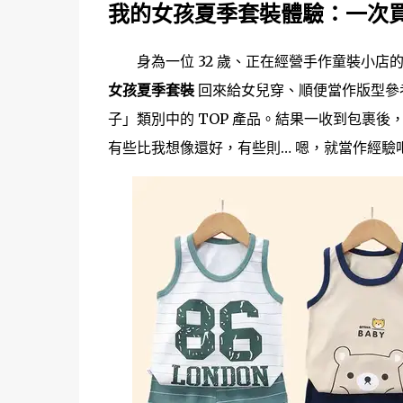
我的女孩夏季套裝體驗：一次買
身為一位 32 歲、正在經營手作童裝小店的媽媽
女孩夏季套裝
回來給女兒穿、順便當作版型參考
子」類別中的 TOP 產品。結果一收到包裹
有些比我想像還好，有些則… 嗯，就當作經驗吧