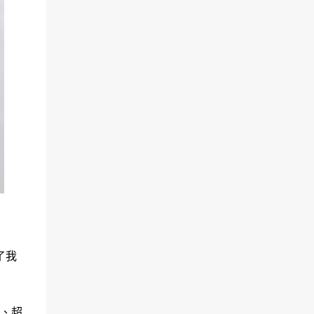
了我
、超