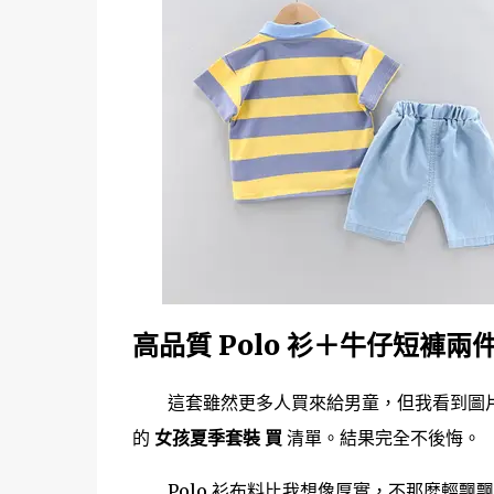
高品質 Polo 衫＋牛仔短褲
這套雖然更多人買來給男童，但我看到圖片
的
女孩夏季套裝 買
清單。結果完全不後悔。
Polo 衫布料比我想像厚實，不那麼輕飄