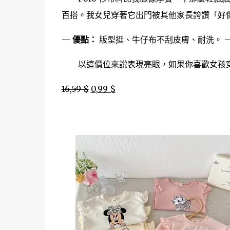
百搭。我女兒穿著它出門被其他家長誇讚「好
—
優點：
版型挺、牛仔布不刮皮膚、耐洗。 
以這價位來說表現亮眼，如果你喜歡女孩
16,59 $
0,99 $