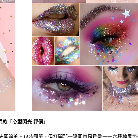
門款「心型閃光 評價」
最先開箱的。包裝簡單，但打開那一瞬間真是驚艷——六種糖果色