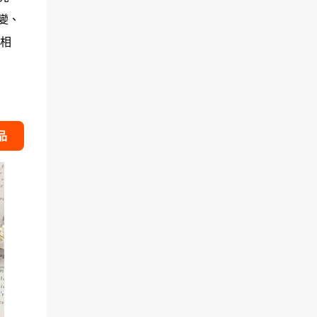
變、
相
品