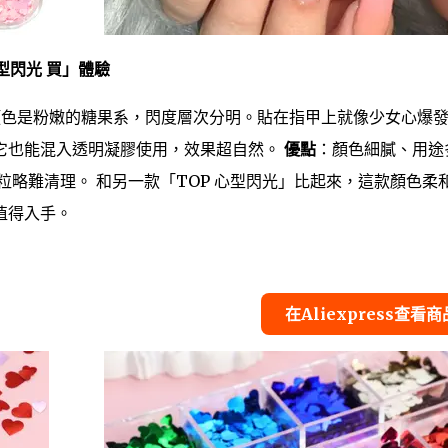
型閃光 買」體驗
顏色是粉嫩的糖果系，閃度層次分明。貼在指甲上就像少女心爆
它也能混入透明凝膠使用，效果超自然。
優點
：顏色細膩、用途
粒略難清理。 和另一款「TOP 心型閃光」比起來，這款顏色柔
值得入手。
在Aliexpress查看商