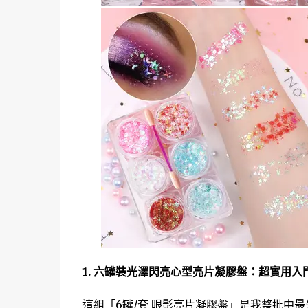
1. 六罐裝光澤閃亮心型亮片凝膠盤：超實用入
這組「6罐/套 眼影亮片凝膠盤」是我整批中