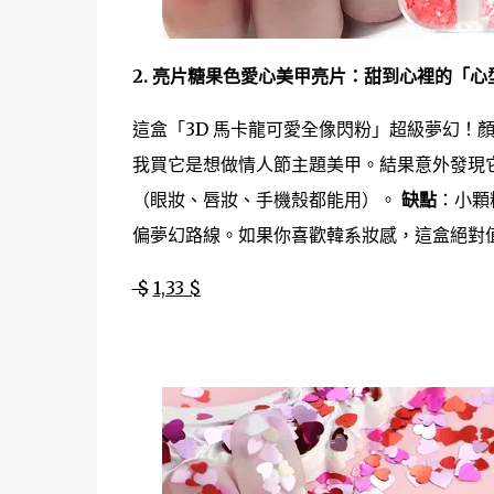
2. 亮片糖果色愛心美甲亮片：甜到心裡的「心
這盒「3D 馬卡龍可愛全像閃粉」超級夢幻！
我買它是想做情人節主題美甲。結果意外發現
（眼妝、唇妝、手機殼都能用）。
缺點
：小顆
偏夢幻路線。如果你喜歡韓系妝感，這盒絕對
$
1,33 $