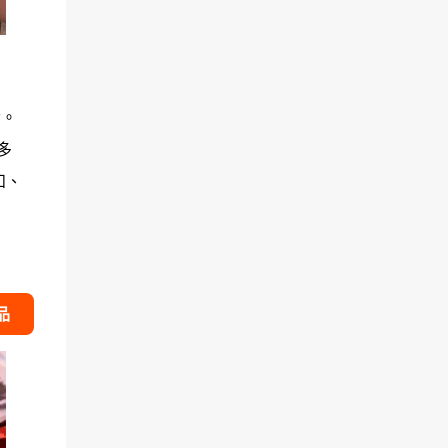
發。
多
和、
品