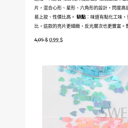
片，混合心形、星形、六角形的設計，閃度高
易上妝、性價比高。
缺點
：味道有點化工味，
比，這款的亮片更細緻，反光層次也更豐富。整體
4,05 $
0,99 $