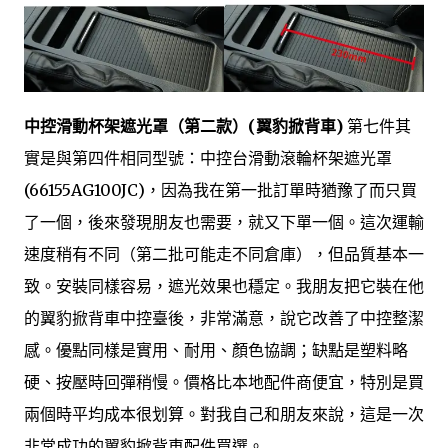
中控滑動杯架遮光罩（第二款）(翼豹掀背車)
第七件其
實是與第四件相同型號：中控台滑動滾輪杯架遮光罩
(66155AG100JC)，因為我在第一批訂單時猶豫了而只買
了一個，後來發現朋友也需要，就又下單一個。這次運輸
速度稍有不同（第二批可能走不同倉庫），但品質基本一
致。安裝同樣容易，遮光效果也穩定。我朋友把它裝在他
的翼豹掀背車中控臺後，非常滿意，說它改善了中控整潔
感。優點同樣是實用、耐用、顏色協調；缺點是塑料略
硬、按壓時回彈稍慢。價格比本地配件商便宜，特別是買
兩個時平均成本很划算。對我自己和朋友來說，這是一次
非常成功的翼豹掀背車配件買選。