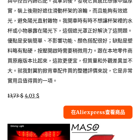
與中控台內飾匹配。我拿到後，發現它質感比想像中還厚
實，裝上後剛好遮住滑動杯架的滾輪，而且能夠有效遮
光，避免陽光直射雜物。我開車時有時不想讓杯架裡的水
杯或小物暴露在陽光下，這個遮光罩正好解決了這問題。
優點是安裝簡單、不影響功能、顏色搭配很好；缺點是塑
料略有點硬，按壓開啟時需要稍微用力。跟在本地零件商
買原廠版本比起來，這款更便宜，但質量和外觀差異並不
大。就我對翼豹掀背車配件買的整體評價來說，它是非常
實用且值得買的一項。
13,73 $
4,03 $
在Aliexpress查看商品