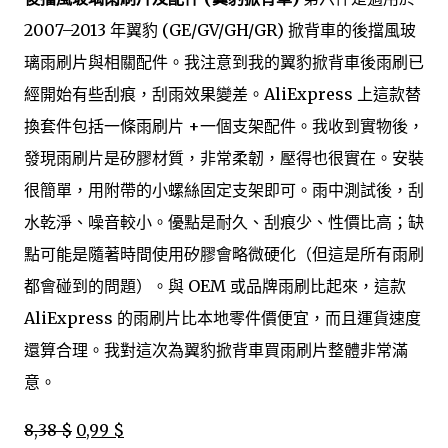
2007–2013 年翼豹 (GE/GV/GH/GR) 掀背車的後擋風玻
璃雨刷片與相關配件。我注意到我的翼豹掀背車後雨刷已
經開始有些刮痕，刮雨效果變差。AliExpress 上這款替
換套件包括一條雨刷片 +一個支架配件。我收到實物後，
發現雨刷片是矽膠材質，非常柔韌，壓得也很實在。安裝
很簡單，用附帶的小螺絲固定支架即可。雨中測試後，刮
水乾淨、噪音較小。優點是耐久、刮痕少、性價比高；缺
點可能是隨著時間使用矽膠會略微硬化（但這是所有雨刷
都會碰到的問題）。與 OEM 或品牌雨刷比起來，這款
AliExpress 的雨刷片比本地零件價便宜，而且運貨速度
還算合理。我對這次為翼豹掀背車買雨刷片整體非常滿
意。
8,38 $
0,99 $