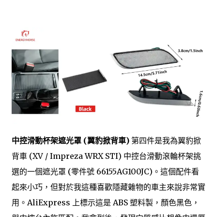
中控滑動杯架遮光罩 (翼豹掀背車)
第四件是我為翼豹掀
背車 (XV / Impreza WRX STI) 中控台滑動滾輪杯架挑
選的一個遮光罩 (零件號 66155AG100JC)。這個配件看
起來小巧，但對於我這種喜歡隱藏雜物的車主來說非常實
用。AliExpress 上標示這是 ABS 塑料製，顏色黑色，