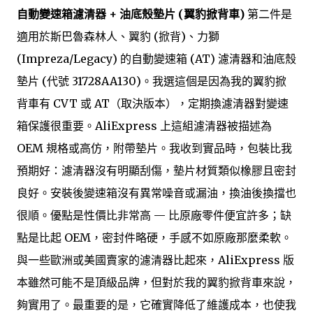
自動變速箱濾清器 + 油底殼墊片 (翼豹掀背車)
第二件是
適用於斯巴魯森林人、翼豹 (掀背)、力獅
(Impreza/Legacy) 的自動變速箱 (AT) 濾清器和油底殼
墊片 (代號 31728AA130)。我選這個是因為我的翼豹掀
背車有 CVT 或 AT（取決版本），定期換濾清器對變速
箱保護很重要。AliExpress 上這組濾清器被描述為
OEM 規格或高仿，附帶墊片。我收到實品時，包裝比我
預期好：濾清器沒有明顯刮傷，墊片材質類似橡膠且密封
良好。安裝後變速箱沒有異常噪音或漏油，換油後換擋也
很順。優點是性價比非常高 — 比原廠零件便宜許多；缺
點是比起 OEM，密封件略硬，手感不如原廠那麼柔軟。
與一些歐洲或美國賣家的濾清器比起來，AliExpress 版
本雖然可能不是頂級品牌，但對於我的翼豹掀背車來說，
夠實用了。最重要的是，它確實降低了維護成本，也使我