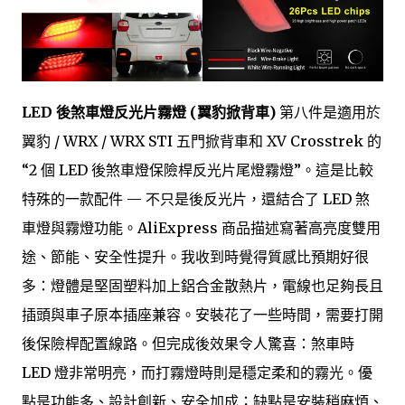
LED 後煞車燈反光片霧燈 (翼豹掀背車)
第八件是適用於
翼豹 / WRX / WRX STI 五門掀背車和 XV Crosstrek 的
“2 個 LED 後煞車燈保險桿反光片尾燈霧燈”。這是比較
特殊的一款配件 — 不只是後反光片，還結合了 LED 煞
車燈與霧燈功能。AliExpress 商品描述寫著高亮度雙用
途、節能、安全性提升。我收到時覺得質感比預期好很
多：燈體是堅固塑料加上鋁合金散熱片，電線也足夠長且
插頭與車子原本插座兼容。安裝花了一些時間，需要打開
後保險桿配置線路。但完成後效果令人驚喜：煞車時
LED 燈非常明亮，而打霧燈時則是穩定柔和的霧光。優
點是功能多、設計創新、安全加成；缺點是安裝稍麻煩、