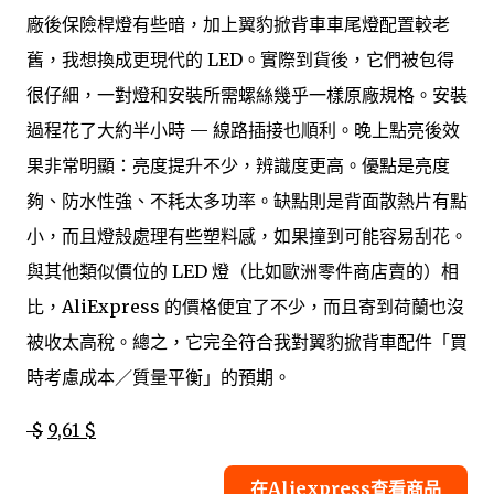
廠後保險桿燈有些暗，加上翼豹掀背車車尾燈配置較老
舊，我想換成更現代的 LED。實際到貨後，它們被包得
很仔細，一對燈和安裝所需螺絲幾乎一樣原廠規格。安裝
過程花了大約半小時 — 線路插接也順利。晚上點亮後效
果非常明顯：亮度提升不少，辨識度更高。優點是亮度
夠、防水性強、不耗太多功率。缺點則是背面散熱片有點
小，而且燈殼處理有些塑料感，如果撞到可能容易刮花。
與其他類似價位的 LED 燈（比如歐洲零件商店賣的）相
比，AliExpress 的價格便宜了不少，而且寄到荷蘭也沒
被收太高稅。總之，它完全符合我對翼豹掀背車配件「買
時考慮成本／質量平衡」的預期。
$
9,61 $
在Aliexpress查看商品