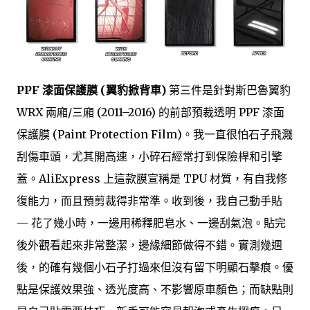
PPF 漆面保護膜 (翼豹掀背車)
第三件是針對斯巴魯翼豹
WRX 兩廂/三廂 (2011–2016) 的前部預裁透明 PPF 漆面
保護膜 (Paint Protection Film)。我一直很怕石子飛濺
刮傷車頭，尤其開高速，小碎石經常打到保險桿和引擎
蓋。AliExpress 上這款膜宣稱是 TPU 材質，有自我修
復能力，而且預剪裁得非常準。收到後，我自己動手貼
— 花了幾小時，一邊用稀釋肥皂水、一邊刮氣泡。貼完
後外觀看起來非常整潔，邊緣細節做得不錯。實測幾週
後，的確有幾個小石子打過來但沒有留下明顯石擊痕。優
點是保護效果強、透光度高、不影響原車顏色；而缺點則