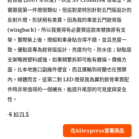
掀背版 (2007 年以後)、以及 XV Crosstrek 等車型。其
實跟我第一件燈很類似，但這對是特別針對五門版設計的
反射片燈，形狀稍有差異。因為我的車是五門掀背版
(wingback)，所以我覺得有必要買這款來替換原有支
架。實際裝上後，燈組和車身貼合得不錯，並且亮度一
致。優點是專為掀背版設計、亮度均勻、防水佳；缺點是
支架略微塑料感強，如果頻繁拆卸可能有磨損。價格方
面，比本地進口副廠件便宜，而且運輸到荷蘭也在預算
內。總體而言，這第二對 LED 燈是我為翼豹掀背車買配
件時非常值得的一個補充，能提升尾部的可見度與安全
性。
$
10,71 $
在Aliexpress查看商品