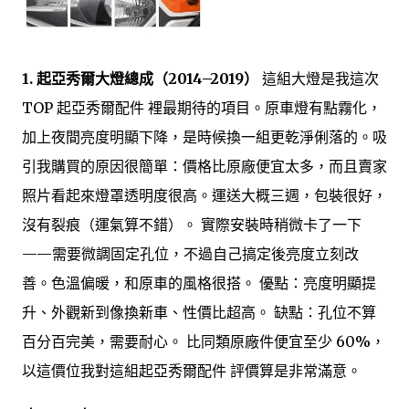
1. 起亞秀爾大燈總成（2014–2019）
這組大燈是我這次
TOP 起亞秀爾配件 裡最期待的項目。原車燈有點霧化，
加上夜間亮度明顯下降，是時候換一組更乾淨俐落的。吸
引我購買的原因很簡單：價格比原廠便宜太多，而且賣家
照片看起來燈罩透明度很高。運送大概三週，包裝很好，
沒有裂痕（運氣算不錯）。 實際安裝時稍微卡了一下
——需要微調固定孔位，不過自己搞定後亮度立刻改
善。色溫偏暖，和原車的風格很搭。 優點：亮度明顯提
升、外觀新到像換新車、性價比超高。 缺點：孔位不算
百分百完美，需要耐心。 比同類原廠件便宜至少 60%，
以這價位我對這組起亞秀爾配件 評價算是非常滿意。