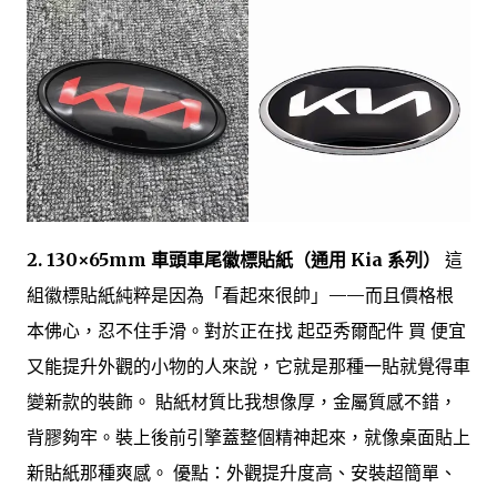
2. 130×65mm 車頭車尾徽標貼紙（通用 Kia 系列）
這
組徽標貼紙純粹是因為「看起來很帥」——而且價格根
本佛心，忍不住手滑。對於正在找 起亞秀爾配件 買 便宜
又能提升外觀的小物的人來說，它就是那種一貼就覺得車
變新款的裝飾。 貼紙材質比我想像厚，金屬質感不錯，
背膠夠牢。裝上後前引擎蓋整個精神起來，就像桌面貼上
新貼紙那種爽感。 優點：外觀提升度高、安裝超簡單、