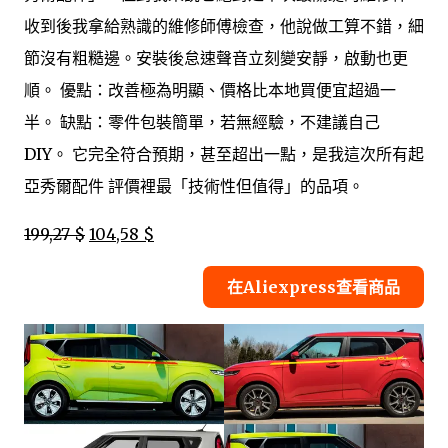
收到後我拿給熟識的維修師傅檢查，他說做工算不錯，細
節沒有粗糙邊。安裝後怠速聲音立刻變安靜，啟動也更
順。 優點：改善極為明顯、價格比本地買便宜超過一
半。 缺點：零件包裝簡單，若無經驗，不建議自己
DIY。 它完全符合預期，甚至超出一點，是我這次所有起
亞秀爾配件 評價裡最「技術性但值得」的品項。
199,27 $
104,58 $
在Aliexpress查看商品