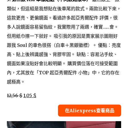
類似，但這組是我想貼在後車尾的款式。兩款比較下來，
這款更亮、更偏鏡面。看過許多起亞秀爾配件 評價，很
多人說鏡面容易留指紋，我實際用了兩週，確實……會。
但用紙巾擦一下就好。 吸引我的原因是賣家展示圖剛好
跟我 Soul 的車色很搭（白車＋黑銀徽標）。 優點：亮度
高、貼上後辨識感強、背膠牢固。 缺點：容易沾手紋、
鏡面如果沒貼好會比較明顯。 購買價位落在可接受範圍
內，尤其放在「TOP 起亞秀爾配件 小物」中，它的存在
感極高。
12,56 $
1,05 $
在Aliexpress查看商品