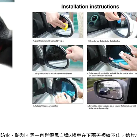
、防水、防刮。我一直覺得馬自達2轎車在下雨天視線不佳，這片