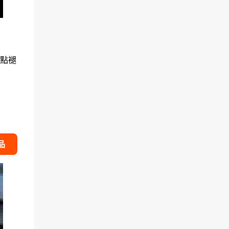
有點褪
品