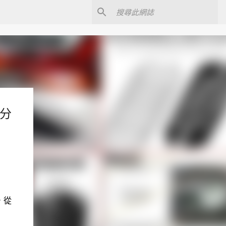
驗分
，從