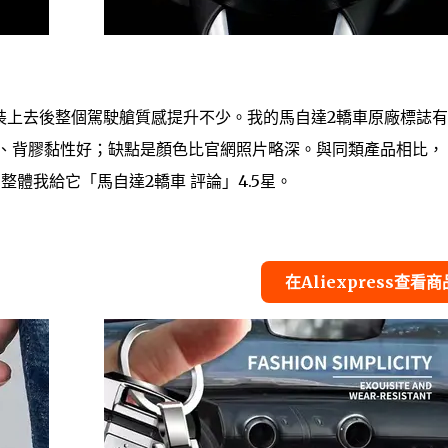
裝上去後整個駕駛艙質感提升不少。我的馬自達2轎車原廠標誌
強、背膠黏性好；缺點是顏色比官網照片略深。與同類產品相比，
。整體我給它「馬自達2轎車 評論」4.5星。
在Aliexpress查看商