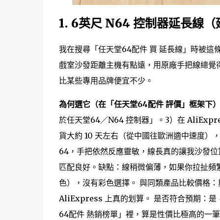
1. 6英尺 N64 控制器延長線
我在搜尋「任天堂64配件 買 延長線」時被這條
戲室沙發距離主機有點遠，用原廠手把線總覺得
比某些專用品牌便宜不少。
為何選它（在「任天堂64配件 評價」框架下
於任天堂64／N64 控制器」。3）在 AliE
貨大約 10 天左右（從中國往歐洲適中速度），包
64，手把依然反應靈敏，線長真的讓我沙發位
匹配良好。缺點：線稍微偏薄，如果你拉扯頻
色），沒有彩色選擇。 與同類產品比較價格
AliExpress 上真的划算。 是否符合
64配件 熱銷榜單」裡，算是性價比極高的一