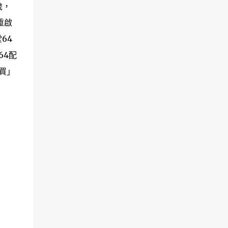
歲，
重啟
64
64配
 買」