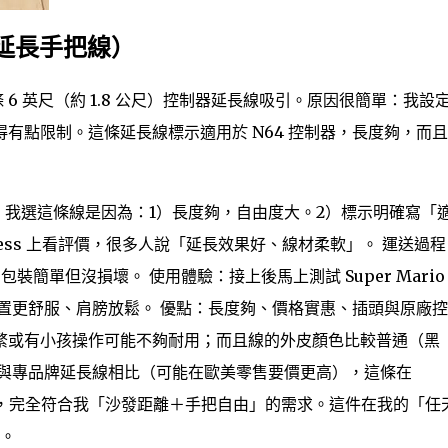
（延長手把線）
 6 英尺（約 1.8 公尺）控制器延長線吸引。原因很簡單：我設
有點限制。這條延長線標示適用於 N64 控制器，長度夠，而
）
我選這條線是因為：1）長度夠，自由度大。2）標示明確寫「
xpress 上看評價，很多人說「延長效果好、線材柔軟」。 運送過
裝簡單但沒損壞。 使用體驗：接上後馬上測試 Super Mario
置更舒服、肩膀放鬆。 優點：長度夠、價格實惠、插頭與原廠
繁或有小孩操作可能不夠耐用；而且線的外皮顏色比較普通（黑
：與專品牌延長線相比（可能在歐美零售要價更高），這條在
預期：是，完全符合我「沙發距離＋手把自由」的需求。這件在我的「任
筆。