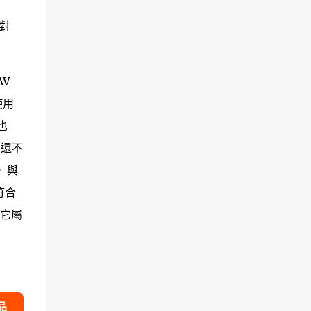
、
相對
AV
使用
也
：還不
 與
符合
中它屬
品