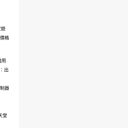
定遊
且價格
適用
程：出
控制器
天堂