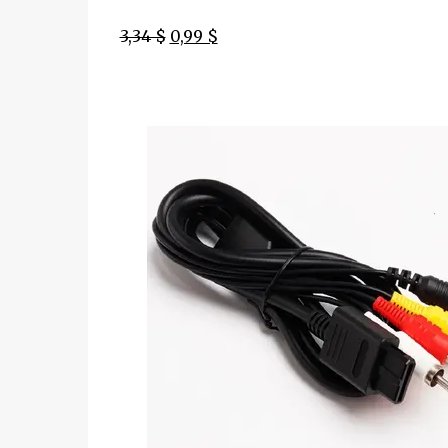
3,34 $
0,99 $