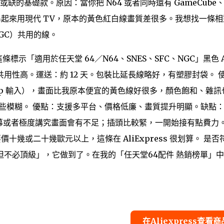
缺的基礎款。原因：當你把 N64 或者同時還有 GameCube
t System 串起來用現代 TV，原本的黃色紅白線畫質差很多。我想找一條
NGC）共用的線。
條標示「適用於任天堂 64／N64、SNES、SFC、NGC」黑色 
用性高。運送：約 12 天。包裝比延長線略好，有塑膠封袋。 
80p 輸入），畫面比我原本便宜的黃色線好很多，顏色飽和、雜訊
有些模糊。 優點：支援多平台、價格低廉、畫質提升明顯。缺點
你用大螢幕或者極度講究畫面會有不足；插頭比較緊，一開始接有點費力。
十幾或二十幾歐元以上，這條在 AliExpress 很划算。 是否
不必頂級」，它做到了。在我的「任天堂64配件 熱銷榜單」
在Aliexpress查看商