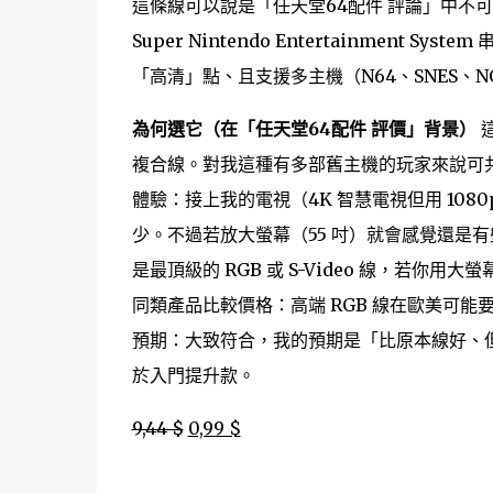
這條線可以說是「任天堂64配件 評論」中不可或
Super Nintendo Entertainmen
「高清」點、且支援多主機（N64、SNES、
為何選它（在「任天堂64配件 評價」背景）
這
複合線。對我這種有多部舊主機的玩家來說可共
體驗：接上我的電視（4K 智慧電視但用 10
少。不過若放大螢幕（55 吋）就會感覺還是
是最頂級的 RGB 或 S-Video 線，若
同類產品比較價格：高端 RGB 線在歐美可能要價
預期：大致符合，我的預期是「比原本線好、但
於入門提升款。
9,44 $
0,99 $