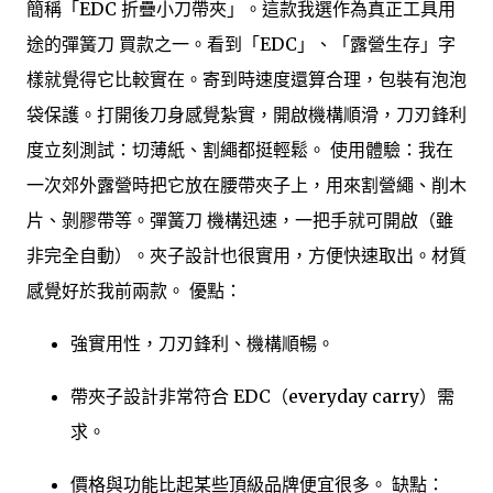
簡稱「EDC 折疊小刀帶夾」。這款我選作為真正工具用
途的彈簧刀 買款之一。看到「EDC」、「露營生存」字
樣就覺得它比較實在。寄到時速度還算合理，包裝有泡泡
袋保護。打開後刀身感覺紮實，開啟機構順滑，刀刃鋒利
度立刻測試：切薄紙、割繩都挺輕鬆。 使用體驗：我在
一次郊外露營時把它放在腰帶夾子上，用來割營繩、削木
片、剝膠帶等。彈簧刀 機構迅速，一把手就可開啟（雖
非完全自動）。夾子設計也很實用，方便快速取出。材質
感覺好於我前兩款。 優點：
強實用性，刀刃鋒利、機構順暢。
帶夾子設計非常符合 EDC（everyday carry）需
求。
價格與功能比起某些頂級品牌便宜很多。 缺點：