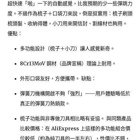
超快速「啪」一下的自動感覺，比我預期的少一些彈跳力
度。不過作為梳子＋口袋刀來說，倒是挺實用：梳子刷頭
梳頭髮、收納得體，小刀用來開信封、割線材也夠用。
優點：
多功能設計（梳子＋小刀）讓人感覺新奇。
8Cr13MoV 鋼材（品牌宣稱）理論上耐用。
外形口袋友好，方便攜帶。 缺點：
彈簧刀機構開啟不夠「強烈」——用戶體驗略低於
真正的彈簧刀熱銷款。
梳子功能與非專做刀具相比略有妥協。 與同類產品
比較價格：在 AliExpress 上這樣的多功能組合價
位較低（約為純刀具的一半左右），性價比不錯，