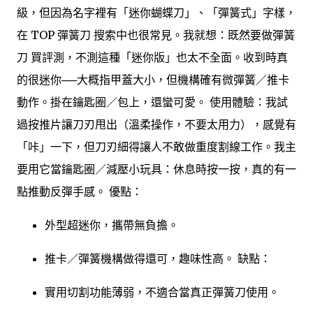
級，但因為名字裡有「迷你蝴蝶刀」、「彈簧式」字樣，
在 TOP 彈簧刀 搜索中也很常見。我就想：既然要做彈簧
刀 買評測，不測這種「迷你版」也太不全面。收到時真
的很迷你──大概指甲蓋大小，但機構確有微彈簧／推卡
動作。掛在鑰匙圈／包上，還蠻可愛。 使用體驗：我試
過按推片讓刀刃甩出（溫柔操作，不要太用力），感覺有
「咔」一下，但刀刃細得讓人不敢做重度割線工作。我主
要用它當鑰匙圈／減壓小玩具：休息時按一按，真的有一
點推動反彈手感。 優點：
外型超迷你，攜帶無負擔。
推卡／彈簧機構做得還可，趣味性高。 缺點：
實用切割功能薄弱，不適合當真正彈簧刀使用。