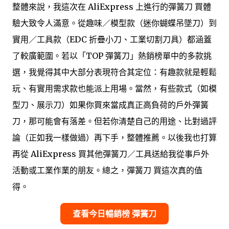
整體來說，我這次在 AliExpress 上進行的彈簧刀 買體
驗大致令人滿意。從趣味／模型款（迷你蝴蝶吊墜刀）到
實用／工具款（EDC 折疊小刀、工業切割刀具）都涵蓋
了較廣範圍。若以「TOP 彈簧刀」熱銷榜單中的多款挑
選，我覺得其中大部分表現符合其定位：有趣款就是輕鬆
玩、有實用需求款也能派上用場。當然，有些款式（如模
型刀、展示刀）如果你買來當成真正高負荷的戶外彈簧
刀，那可能會有落差。但若你清楚自己的用途、比對過評
論（正如我一樣做過）再下手，整體推薦。以後我也打算
再從 AliExpress 買其他彈簧刀／工具送給我從事戶外
活動或工業作業的朋友。總之，彈簧刀 買這次真的值
得。
查看今日暢銷榜 彈簧刀