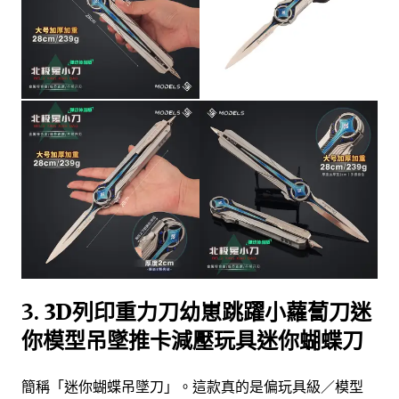
3.
3D列印重力刀幼崽跳躍小蘿蔔刀迷
你模型吊墜推卡減壓玩具迷你蝴蝶刀
簡稱「迷你蝴蝶吊墜刀」。這款真的是偏玩具級／模型