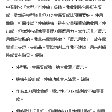
中看到它「大型／可伸縮」吸睛。我收到時包裝挺有質
感，雖然是模型道具但刀身金屬質感比預期要好。 使用
體驗：打開後試了伸縮機構，確有少量彈簧協助收回／伸
出感，但你別指望像專業腰刀那麼用力。當作玩具／展示
用倒是蠻酷的。我拿來露營時做了「展示用途」：放在露
營桌上夾燈、夾飾品。實際切割工作我不建議，用來割繩
時感覺有點晃。 優點：
外型酷，金屬質感強，適合收藏／展示。
機構有設計感，伸縮功能令人滿意。 缺點：
作為真刀用途偏輕，穩定性／刀刃鋒利度不如專業
款。
價格雖比玩具低，但相對純刀具性價比略低。 與同