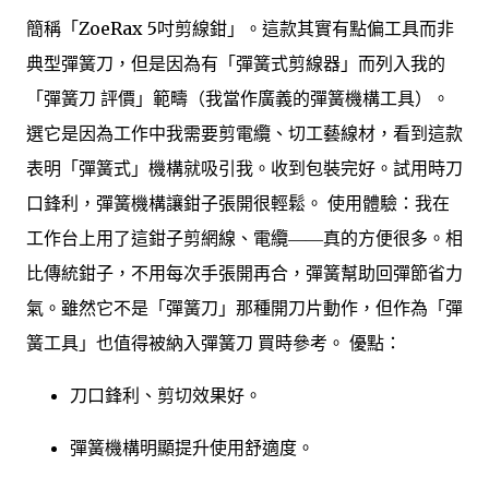
簡稱「ZoeRax 5吋剪線鉗」。這款其實有點偏工具而非
典型彈簧刀，但是因為有「彈簧式剪線器」而列入我的
「彈簧刀 評價」範疇（我當作廣義的彈簧機構工具）。
選它是因為工作中我需要剪電纜、切工藝線材，看到這款
表明「彈簧式」機構就吸引我。收到包裝完好。試用時刀
口鋒利，彈簧機構讓鉗子張開很輕鬆。 使用體驗：我在
工作台上用了這鉗子剪網線、電纜――真的方便很多。相
比傳統鉗子，不用每次手張開再合，彈簧幫助回彈節省力
氣。雖然它不是「彈簧刀」那種開刀片動作，但作為「彈
簧工具」也值得被納入彈簧刀 買時參考。 優點：
刀口鋒利、剪切效果好。
彈簧機構明顯提升使用舒適度。