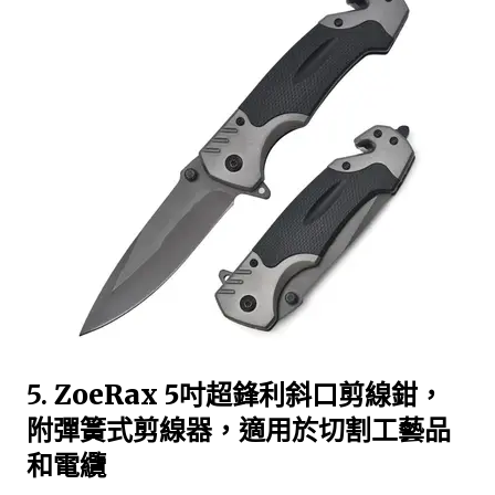
5.
ZoeRax 5吋超鋒利斜口剪線鉗，
附彈簧式剪線器，適用於切割工藝品
和電纜