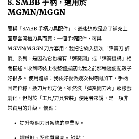
8.
SMBB 手柄，適用於
MGMN/MGGN
簡稱「SMBB 手柄刀具配件」。最後這款是為了補充上
面那套開槽刀具而買：一個手柄配件，可與
MGMN/MGGN 刀片套用。我把它納入這次「彈簧刀 評
價」系列，是因為它也標有「彈簧鋼」或「彈簧機構」相
關描述。收到時裝上後整體握感比我之前那種隨便配殼子
好很多。 使用體驗：我裝好後做幾次長時間加工，手柄
固定位穩，換刀片也方便。雖然沒「彈簧開刀片」那樣戲
劇化，但對於「工具/刀具套裝」使用者來說，是一項非
常實用的升級。 優點：
提升整個刀具系統的專業度。
握感好、配件質量高。 缺點：