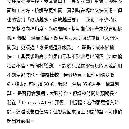
安裝這批零件後，我感覺車子「專業氛圍」更濃：零件表
面加工較好、接觸點更扎實。實測時在場地又快又滑，但
也體會到「改裝越多，調教越重要」—我花了不少時間
在調整轉向桿角度、齒輪間隙。對初期使用者來說有點挑
戰。
優點
：涵蓋面廣、改裝潛力大；讓整車從「入門休
閒款」更接近「專業跑道升級款」。
缺點
：成本累積
快，工具要求略高；如果自己裝不熟容易出問題（如齒輪
啮合不佳、轉向杯鬆動）。對於只是偶爾玩玩的人或許用
不到全部技能。
價格比較
：若分項買，每件可能 8-15
€，總累計可能超 50 €；我以一包約 35 €入手，還算划
算。
是否符合預期
：大致符合，但調校時間比預期長。
我在「Traxxas 4TEC 評價」中提醒：若你願意投入時
間，這種改裝包值得；但想買回來插上即開的話，可能稍
超出舒適線。