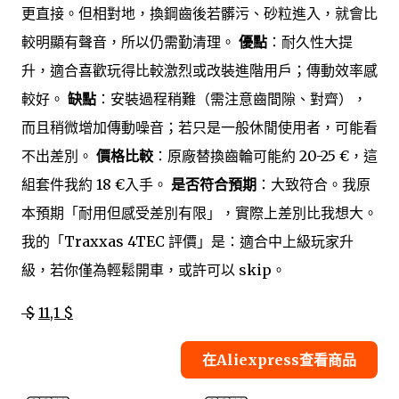
更直接。但相對地，換鋼齒後若髒污、砂粒進入，就會比
較明顯有聲音，所以仍需勤清理。
優點
：耐久性大提
升，適合喜歡玩得比較激烈或改裝進階用戶；傳動效率感
較好。
缺點
：安裝過程稍難（需注意齒間隙、對齊），
而且稍微增加傳動噪音；若只是一般休閒使用者，可能看
不出差別。
價格比較
：原廠替換齒輪可能約 20-25 €，這
組套件我約 18 €入手。
是否符合預期
：大致符合。我原
本預期「耐用但感受差別有限」，實際上差別比我想大。
我的「Traxxas 4TEC 評價」是：適合中上級玩家升
級，若你僅為輕鬆開車，或許可以 skip。
$
11,1 $
在Aliexpress查看商品