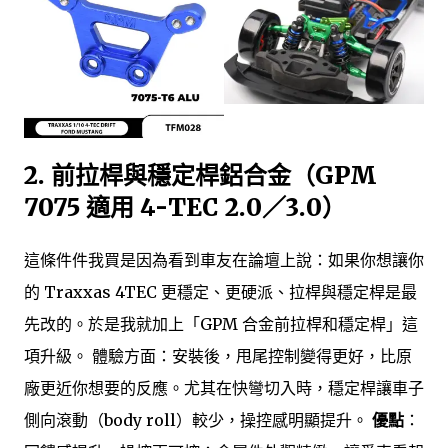
2. 前拉桿與穩定桿鋁合金（GPM
7075 適用 4-TEC 2.0／3.0）
這條件件我買是因為看到車友在論壇上說：如果你想讓你
的 Traxxas 4TEC 更穩定、更硬派、拉桿與穩定桿是最
先改的。於是我就加上「GPM 合金前拉桿和穩定桿」這
項升級。 體驗方面：安裝後，甩尾控制變得更好，比原
廠更近你想要的反應。尤其在快彎切入時，穩定桿讓車子
側向滾動（body roll）較少，操控感明顯提升。
優點
：