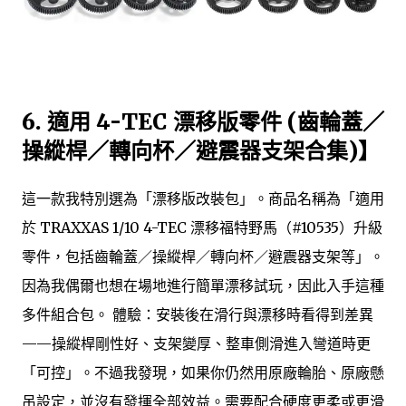
6. 適用 4-TEC 漂移版零件 (齒輪蓋／
操縱桿／轉向杯／避震器支架合集)】
這一款我特別選為「漂移版改裝包」。商品名稱為「適用
於 TRAXXAS 1/10 4-TEC 漂移福特野馬（#10535）升級
零件，包括齒輪蓋／操縱桿／轉向杯／避震器支架等」。
因為我偶爾也想在場地進行簡單漂移試玩，因此入手這種
多件組合包。 體驗：安裝後在滑行與漂移時看得到差異
——操縱桿剛性好、支架變厚、整車側滑進入彎道時更
「可控」。不過我發現，如果你仍然用原廠輪胎、原廠懸
吊設定，並沒有發揮全部效益。需要配合硬度更柔或更滑