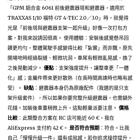
「GPM 鋁合金 6061 前後避震器塔和避震器，適用於
TRAXXAS 1/10 福特 GT 4-TEC 2.0／3.0」時，就覺得
光是「前後塔與避震器支架一起升級」好像一次打包方
案，對我來說誘因很高。 使用體驗：安裝後感覺懸吊回
饋更均勻，整體駕駛手感變得比較「紮實」而非飄。原先
開場地時經過裂縫、輕微坑洞，車尾有輕微亂晃感，換了
之後晃動減少。
優點
：支架強度提升，讓整車更「一體
化」感；金屬件帶來更好散熱（在長時間高速時也略有感
受）。
缺點
：避震器本身仍為原廠配件（我選的是只支
架升級套件），所以如果你要完整升級避震器，也需額外
花錢。加裝後車重稍微上升，這點輕量派要注意。
價格
比較
：此類整合方案在 RC 店可能近 60 €，我在
AliExpress 支付約 42 €。
是否符合預期
：符合。比我
自己「慢慢升級一件」還有成就感。若你追求操控提升，