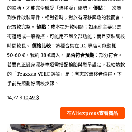
的輪胎，才能完全感受「漂移版」優勢。
優點
：一次買
到多件改裝零件，相對省時；對於有漂移興趣的我而言，
配置較完整。
缺點
：成本提升較明顯；如果你主要只是
街道跑或一般操控，可能用不到全部功能；而且安裝調校
時間較長。
價格比較
：這種合集在 RC 專店可能動輒
50-60 €，我約 38 €購入。
是否符合預期
：部分符合。
若要真正變身漂移車還需搭配輪胎與懸吊設定。我給這款
的「Traxxas 4TEC 評論」是：有志於漂移者值得，下
手前先規劃好調校步驟。
14,37 $
10,49 $
在Aliexpress查看商品