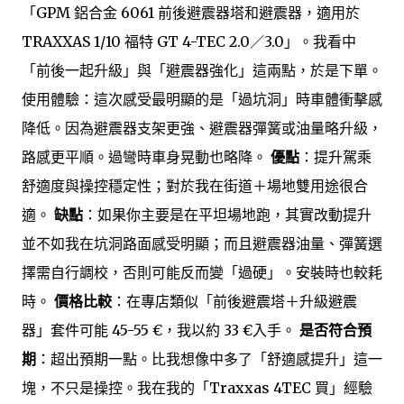
「GPM 鋁合金 6061 前後避震器塔和避震器，適用於
TRAXXAS 1/10 福特 GT 4-TEC 2.0／3.0」。我看中
「前後一起升級」與「避震器強化」這兩點，於是下單。
使用體驗：這次感受最明顯的是「過坑洞」時車體衝擊感
降低。因為避震器支架更強、避震器彈簧或油量略升級，
路感更平順。過彎時車身晃動也略降。
優點
：提升駕乘
舒適度與操控穩定性；對於我在街道＋場地雙用途很合
適。
缺點
：如果你主要是在平坦場地跑，其實改動提升
並不如我在坑洞路面感受明顯；而且避震器油量、彈簧選
擇需自行調校，否則可能反而變「過硬」。安裝時也較耗
時。
價格比較
：在專店類似「前後避震塔＋升級避震
器」套件可能 45-55 €，我以約 33 €入手。
是否符合預
期
：超出預期一點。比我想像中多了「舒適感提升」這一
塊，不只是操控。我在我的「Traxxas 4TEC 買」經驗