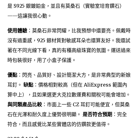
是 S925 銀鍍鉑金，並且有莫桑石（實驗室培育鑽石）
——這讓我很心動。
使用體驗
：莫桑石非常閃耀，比我預想中還要亮。佩戴時
沒有過重感，925 銀材質對敏感耳朵也還算友好。我還試
著在不同光線下看，真的有種高級珠寶的氛圍。運送過來
時包裝很好，用了小盒子保護。
優點
：閃亮、品質好、設計簡潔大方，是非常典型的新娘
耳釘。
缺點
：價格相對較高（但在 AliExpress 範圍內
算中上），且如果選更大克拉數運費和關稅可能會增加。
與同類產品比較
：市面上一些 CZ 耳釘可能便宜，但莫桑
石在光澤和耐久度上優勢很明顯。
是否符合預期
：完全
符合，而且感覺比某些實體店的仿鑽款更值得。