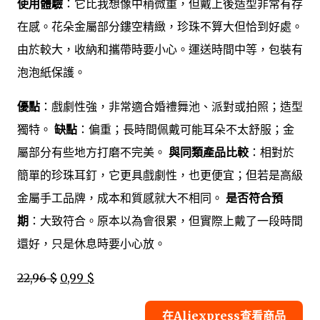
使用體驗
：它比我想像中稍微重，但戴上後造型非常有存
在感。花朵金屬部分鏤空精緻，珍珠不算大但恰到好處。
由於較大，收納和攜帶時要小心。運送時間中等，包裝有
泡泡紙保護。
優點
：戲劇性強，非常適合婚禮舞池、派對或拍照；造型
獨特。
缺點
：偏重；長時間佩戴可能耳朵不太舒服；金
屬部分有些地方打磨不完美。
與同類產品比較
：相對於
簡單的珍珠耳釘，它更具戲劇性，也更便宜；但若是高級
金屬手工品牌，成本和質感就大不相同。
是否符合預
期
：大致符合。原本以為會很累，但實際上戴了一段時間
還好，只是休息時要小心放。
22,96 $
0,99 $
在Aliexpress查看商品