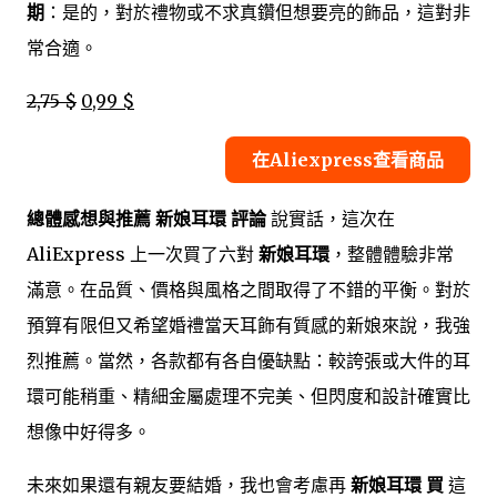
期
：是的，對於禮物或不求真鑽但想要亮的飾品，這對非
常合適。
2,75 $
0,99 $
在Aliexpress查看商品
總體感想與推薦 新娘耳環 評論
說實話，這次在
AliExpress 上一次買了六對
新娘耳環
，整體體驗非常
滿意。在品質、價格與風格之間取得了不錯的平衡。對於
預算有限但又希望婚禮當天耳飾有質感的新娘來說，我強
烈推薦。當然，各款都有各自優缺點：較誇張或大件的耳
環可能稍重、精細金屬處理不完美、但閃度和設計確實比
想像中好得多。
未來如果還有親友要結婚，我也會考慮再
新娘耳環 買
這