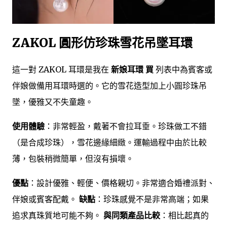
ZAKOL 圓形仿珍珠雪花吊墜耳環
這一對 ZAKOL 耳環是我在
新娘耳環 買
列表中為賓客或
伴娘做備用耳環時選的。它的雪花造型加上小圓珍珠吊
墜，優雅又不失童趣。
使用體驗
：非常輕盈，戴著不會拉耳垂。珍珠做工不錯
（是合成珍珠），雪花邊緣細緻。運輸過程中由於比較
薄，包裝稍微簡單，但沒有損壞。
優點
：設計優雅、輕便、價格親切。非常適合婚禮派對、
伴娘或賓客配戴。
缺點
：珍珠感覺不是非常高端；如果
追求真珠質地可能不夠。
與同類產品比較
：相比起真的