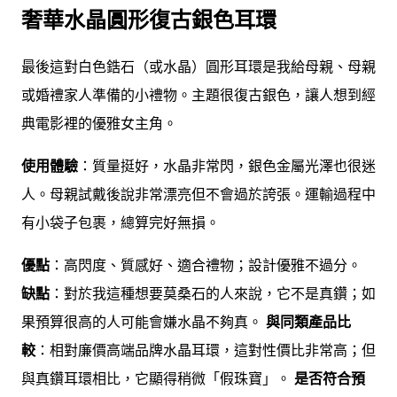
奢華水晶圓形復古銀色耳環
最後這對白色鋯石（或水晶）圓形耳環是我給母親、母親
或婚禮家人準備的小禮物。主題很復古銀色，讓人想到經
典電影裡的優雅女主角。
使用體驗
：質量挺好，水晶非常閃，銀色金屬光澤也很迷
人。母親試戴後說非常漂亮但不會過於誇張。運輸過程中
有小袋子包裹，總算完好無損。
優點
：高閃度、質感好、適合禮物；設計優雅不過分。
缺點
：對於我這種想要莫桑石的人來說，它不是真鑽；如
果預算很高的人可能會嫌水晶不夠真。
與同類產品比
較
：相對廉價高端品牌水晶耳環，這對性價比非常高；但
與真鑽耳環相比，它顯得稍微「假珠寶」。
是否符合預