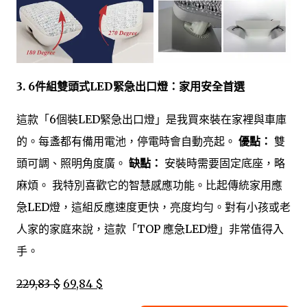
3. 6件組雙頭式LED緊急出口燈：家用安全首選
這款「6個裝LED緊急出口燈」是我買來裝在家裡與車庫
的。每盞都有備用電池，停電時會自動亮起。
優點：
雙
頭可調、照明角度廣。
缺點：
安裝時需要固定底座，略
麻煩。 我特別喜歡它的智慧感應功能。比起傳統家用應
急LED燈，這組反應速度更快，亮度均勻。對有小孩或老
人家的家庭來說，這款「TOP 應急LED燈」非常值得入
手。
229,83 $
69,84 $