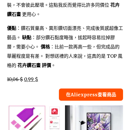
裝，不會彼此壓壞。這點我反而覺得比許多同價位
花卉
鑽石畫
更用心。
優點
：鑽石質量高、異形鑽切面漂亮、完成後質感超像工
藝品。
缺點
：部分鑽石黏度略強，拔起時容易拉掉膠
層，需要小心。
價格
：比前一款再高一些，但完成品的
華麗程度是有差。 對想送禮的人來說，這真的是 TOP 風
格的
花卉鑽石畫 評價
。
10,06 $
0,99 $
在Aliexpress查看商品