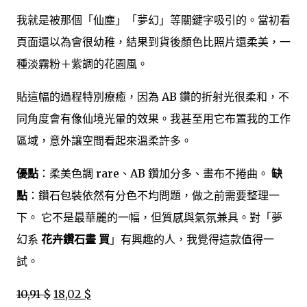
我就是被那個「仙塵」「夢幻」等關鍵字吸引的。當初看
頁面還以為會很幼稚，結果到貨後顏色比照片還柔美，一
種淡霧粉＋紫調的花園風。
貼這幅的過程特別療癒，因為 AB 鑽的折射光很柔和，不
同角度會有像仙境光暈的效果。我甚至用它布置我的工作
區域，意外讓空間看起來溫柔許多。
優點
：柔美色調 rare、AB 鑽加分多、畫布不捲曲。
缺
點
：鑽石包裝依然有分色不均問題，做之前需要整理一
下。 它不是最華麗的一幅，但質感與氣氛兼具。對「夢
幻系
花卉鑽石畫 買
」有興趣的人，我覺得這款值得一
試。
10,91 $
18,02 $