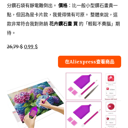
分鑽石袋有靜電難倒出。
價格
：比一般小型鑽石畫貴一
點，但因為是卡片款，我覺得情有可原。 整體來說，這
款非常符合我對熱銷
花卉鑽石畫 買
的「輕鬆不費腦」期
待。
26,79 $
0,99 $
在Aliexpress查看商品