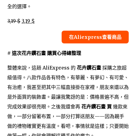
全的選擇。
3,19 $
3,19 $
在Aliexpress查看商品
# 這次花卉鑽石畫 購買心得總整理
整體來說，這趟 AliExpress 的
花卉鑽石畫
採購之旅超
級值得。八款作品各有特色，有華麗、有夢幻、有可愛、
有治癒，我甚至把其中三幅直接掛在家裡，朋友來還以為
是外面買的裝飾畫。最讓我驚訝的是：價格普遍不高，但
完成效果卻很亮眼。之後我還會再
花卉鑽石畫 買
幾款來
做，一部分留著布置，一部分打算送朋友——因為親手
做的禮物確實更有溫度。看吧，事情就是這樣；只要開始
做第一幅，你就會理解這種手作的魔力。