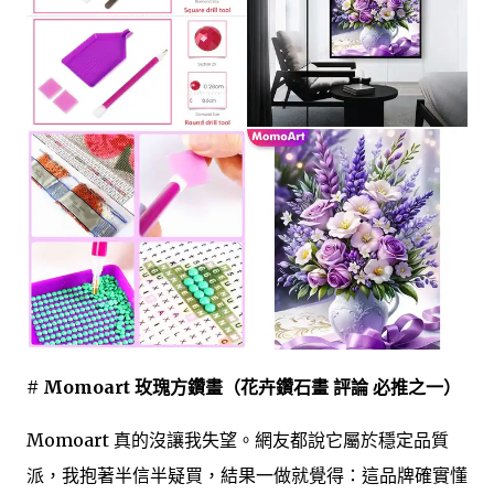
# Momoart 玫瑰方鑽畫（花卉鑽石畫 評論 必推之一）
Momoart 真的沒讓我失望。網友都說它屬於穩定品質
派，我抱著半信半疑買，結果一做就覺得：這品牌確實懂