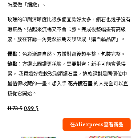
怎麼做「細緻」。
玫瑰的印刷清晰度比很多便宜款好太多，鑽石也幾乎沒有
瑕疵品。貼起來流暢又不會卡膠。完成後整幅畫有高級
感，放在客廳一角竟然被朋友誤認成「購自藝品店」。
優點
：色彩漸層自然、方鑽對齊後超平整、包裝完整。
缺點
：方鑽比圓鑽更耗腦，需要對齊；新手可能會覺得
累。 我買過好幾款玫瑰類鑽石畫，這款絕對是同價位中
最值得收藏的一畫。想入手
花卉鑽石畫
的人完全可以直
接從它開始。
11,72 $
0,99 $
在Aliexpress查看商品