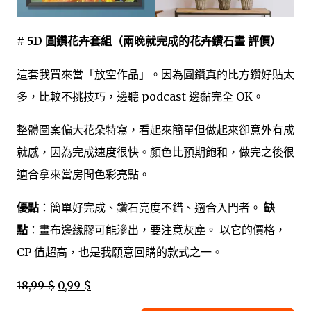
# 5D 圓鑽花卉套組（兩晚就完成的花卉鑽石畫 評價）
這套我買來當「放空作品」。因為圓鑽真的比方鑽好貼太
多，比較不挑技巧，邊聽 podcast 邊黏完全 OK。
整體圖案偏大花朵特寫，看起來簡單但做起來卻意外有成
就感，因為完成速度很快。顏色比預期飽和，做完之後很
適合拿來當房間色彩亮點。
優點
：簡單好完成、鑽石亮度不錯、適合入門者。
缺
點
：畫布邊緣膠可能滲出，要注意灰塵。 以它的價格，
CP 值超高，也是我願意回購的款式之一。
18,99 $
0,99 $