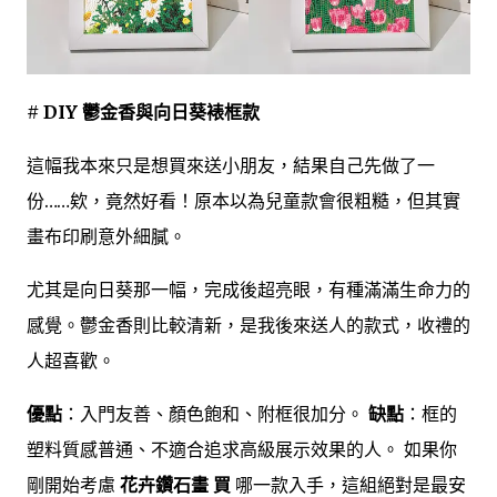
# DIY 鬱金香與向日葵裱框款
這幅我本來只是想買來送小朋友，結果自己先做了一
份……欸，竟然好看！原本以為兒童款會很粗糙，但其實
畫布印刷意外細膩。
尤其是向日葵那一幅，完成後超亮眼，有種滿滿生命力的
感覺。鬱金香則比較清新，是我後來送人的款式，收禮的
人超喜歡。
優點
：入門友善、顏色飽和、附框很加分。
缺點
：框的
塑料質感普通、不適合追求高級展示效果的人。 如果你
剛開始考慮
花卉鑽石畫 買
哪一款入手，這組絕對是最安