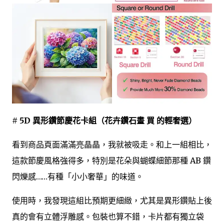
# 5D 異形鑽節慶花卡組（花卉鑽石畫 買 的輕奢選）
看到商品頁面滿滿亮晶晶，我就被吸走。和上一組相比，
這款節慶風格強得多，特別是花朵與蝴蝶細節那種 AB 鑽
閃爍感……有種「小小奢華」的味道。
使用時，我發現這組比預期更細緻，尤其是異形鑽貼上後
真的會有立體浮雕感。包裝也算不錯，卡片都有獨立袋