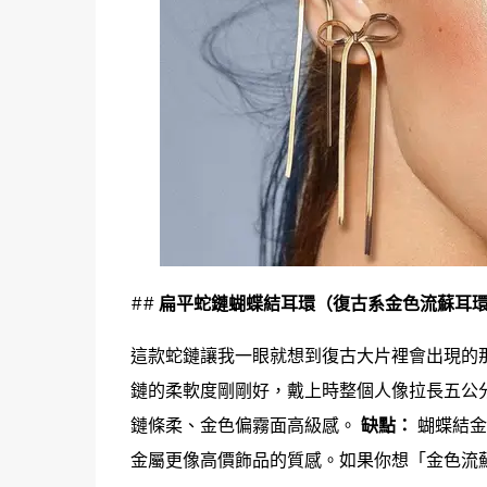
## 扁平蛇鏈蝴蝶結耳環（復古系金色流蘇耳
這款蛇鏈讓我一眼就想到復古大片裡會出現的
鏈的柔軟度剛剛好，戴上時整個人像拉長五公
鏈條柔、金色偏霧面高級感。
缺點：
蝴蝶結金
金屬更像高價飾品的質感。如果你想「金色流