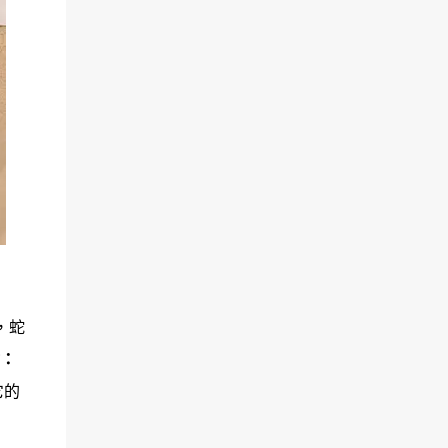
，蛇
：
它的