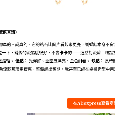
色流蘇耳環）
進購物車的。說真的，它的鋯石比圖片看起來更亮，蝴蝶結本身不會
晃一下，鏈條的流暢感很好，不會卡卡的——這點對流蘇耳環超
是最輕。
優點：
光澤好、垂墜感漂亮、金色耐看。
缺點：
長時
金色流蘇耳環更實惠，整體超出預期。我甚至已經在婚禮造型中用
在Aliexpress查看商