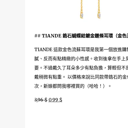
## TIANDE 鋯石蝴蝶結鍍金鏈條耳環（金
TIANDE 這款金色流蘇耳環是我第一個放
膩、反而有點精緻的小性感。收到後拿在手上
要。不過戴久了耳朵多少有點負擔，算輕但不
戴稍微有點重。 以價格來說比同款帶鋯石的
次，新娘都問我哪裡買的（哈哈！）。
3,96 $
0,99 $