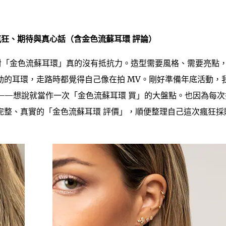
瘋狂、期待與真心話（含金色流蘇耳環 評論）
，對「金色流蘇耳環」真的沒有抵抗力。造型需要風格、需要亮點
動的耳環，走路時都覺得自己像在拍 MV。剛好準備年底活動，
購物車——想說就當作一次「金色流蘇耳環 買」的大盤點。也因為每
完整、真實的「金色流蘇耳環 評價」，順便整理自己這次瘋狂採