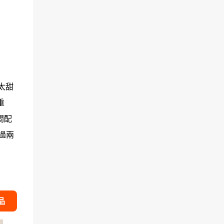
太甜
重
間配
過兩
品