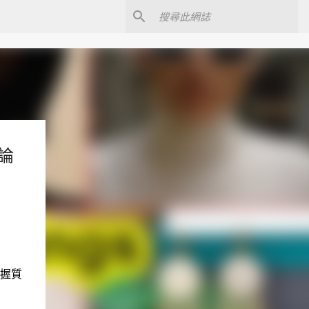
論
掌握質