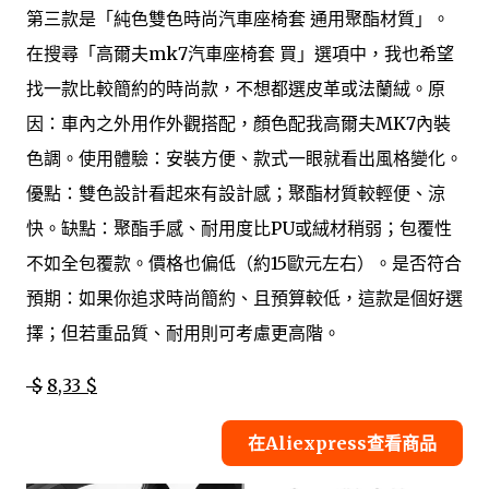
第三款是「純色雙色時尚汽車座椅套 通用聚酯材質」。
在搜尋「高爾夫mk7汽車座椅套 買」選項中，我也希望
找一款比較簡約的時尚款，不想都選皮革或法蘭絨。原
因：車內之外用作外觀搭配，顏色配我高爾夫MK7內裝
色調。使用體驗：安裝方便、款式一眼就看出風格變化。
優點：雙色設計看起來有設計感；聚酯材質較輕便、涼
快。缺點：聚酯手感、耐用度比PU或絨材稍弱；包覆性
不如全包覆款。價格也偏低（約15歐元左右）。是否符合
預期：如果你追求時尚簡約、且預算較低，這款是個好選
擇；但若重品質、耐用則可考慮更高階。
$
8,33 $
在Aliexpress查看商品