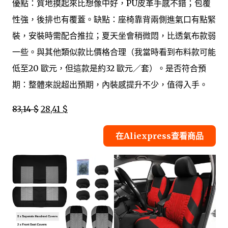
優點：質地摸起來比想像中好，PU皮革手感不錯；包覆
性強，後排也有覆蓋。缺點：座椅靠背兩側進氣口有點緊
裝，安裝時需配合推拉；夏天坐會稍微悶，比透氣布款弱
一些。與其他類似款比價格合理（我當時看到布料款可能
低至20 歐元，但這款是約32 歐元／套）。是否符合預
期：整體來說超出預期，內裝感提升不少，值得入手。
83,14 $
28,41 $
在Aliexpress查看商品