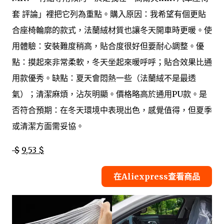
套 評論」裡把它列為重點。購入原因：我希望有個更貼
合座椅輪廓的款式，法蘭絨材質也讓冬天開車時更暖。使
用體驗：安裝難度稍高，貼合度很好但要耐心調整。優
點：摸起來非常柔軟，冬天坐起來暖呼呼；貼合效果比通
用款優秀。缺點：夏天會悶熱一些（法蘭絨不是最透
氣）；清潔麻煩，沾灰明顯。價格略高於通用PU款。是
否符合預期：在冬天環境中表現出色，感覺值得，但夏季
或清潔方面需妥協。
$
9,53 $
在Aliexpress查看商品