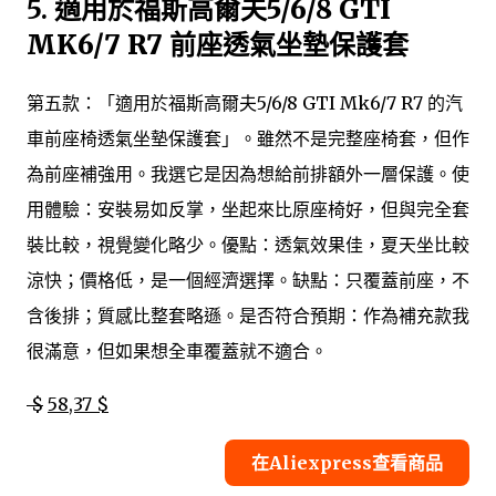
5.
適用於福斯高爾夫5/6/8 GTI
MK6/7 R7 前座透氣坐墊保護套
第五款：「適用於福斯高爾夫5/6/8 GTI Mk6/7 R7 的汽
車前座椅透氣坐墊保護套」。雖然不是完整座椅套，但作
為前座補強用。我選它是因為想給前排額外一層保護。使
用體驗：安裝易如反掌，坐起來比原座椅好，但與完全套
裝比較，視覺變化略少。優點：透氣效果佳，夏天坐比較
涼快；價格低，是一個經濟選擇。缺點：只覆蓋前座，不
含後排；質感比整套略遜。是否符合預期：作為補充款我
很滿意，但如果想全車覆蓋就不適合。
$
58,37 $
在Aliexpress查看商品