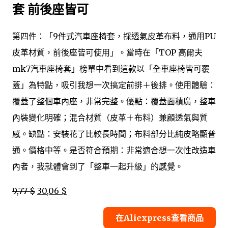
套 前後座皆可
第四件：「9件式汽車座椅套，採透氣皮革布料，通用PU
皮革材質，前後座皆可使用」。當時在「TOP 高爾夫
mk7汽車座椅套」榜單中看到這款以「全車座椅皆可覆
蓋」為特點，吸引我想一次搞定前排＋後排。使用體驗：
覆蓋了整個車內座，非常完整。優點：覆蓋面積廣，整車
內裝變化明確；混合材質（皮革＋布料）兼顧透氣與質
感。缺點：安裝花了比較長時間；布料部分比純皮略顯普
通。價格中等。是否符合預期：非常適合想一次性改造車
內者，我就體會到了「整車一起升級」的感覺。
9,77 $
30,06 $
在Aliexpress查看商品