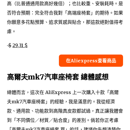
高（比普通通用款高好幾倍）；也比較重、安裝耗時。是
否符合預期：完全符合我對「高端座椅套」的期待。如果
你願意多花點預算、追求質感與貼合，那這款絕對值得考
慮。
$
29,31 $
在Aliexpress查看商品
高爾夫mk7汽車座椅套 總體感想
總體而言，這次在 AliExpress 上一次購入十款「高爾
夫mk7汽車座椅套」的經驗，我是滿意的。我從經濟
款、通用款、功能款到高階真皮款都試過，真正讓我體會
到「不同價位／材質／貼合度」的差別。倘若你正考慮
「高爾夫mk7汽車座椅套 買」的話，建議你先想清楚你