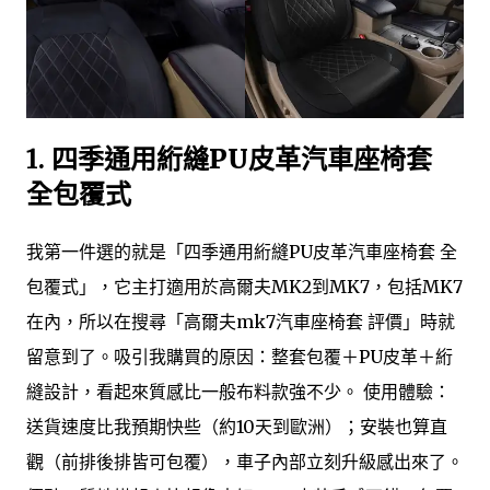
1.
四季通用絎縫PU皮革汽車座椅套
全包覆式
我第一件選的就是「四季通用絎縫PU皮革汽車座椅套 全
包覆式」，它主打適用於高爾夫MK2到MK7，包括MK7
在內，所以在搜尋「高爾夫mk7汽車座椅套 評價」時就
留意到了。吸引我購買的原因：整套包覆＋PU皮革＋絎
縫設計，看起來質感比一般布料款強不少。 使用體驗：
送貨速度比我預期快些（約10天到歐洲）；安裝也算直
觀（前排後排皆可包覆），車子內部立刻升級感出來了。