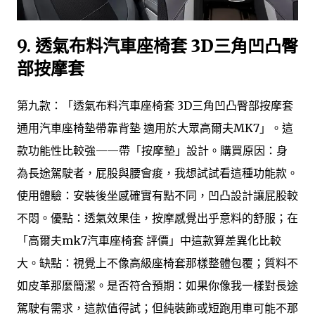
9.
透氣布料汽車座椅套 3D三角凹凸臀
部按摩套
第九款：「透氣布料汽車座椅套 3D三角凹凸臀部按摩套
通用汽車座椅墊帶靠背墊 適用於大眾高爾夫MK7」。這
款功能性比較強——帶「按摩墊」設計。購買原因：身
為長途駕駛者，屁股與腰會痠，我想試試看這種功能款。
使用體驗：安裝後坐感確實有點不同，凹凸設計讓屁股較
不悶。優點：透氣效果佳，按摩感覺出乎意料的舒服；在
「高爾夫mk7汽車座椅套 評價」中這款算差異化比較
大。缺點：視覺上不像高級座椅套那樣整體包覆；質料不
如皮革那麼簡潔。是否符合預期：如果你像我一樣對長途
駕駛有需求，這款值得試；但純裝飾或短跑用車可能不那