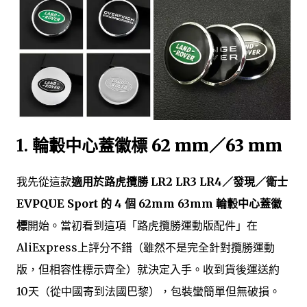
1.
輪轂中心蓋徽標 62 mm／63 mm
我先從這款
適用於路虎攬勝 LR2 LR3 LR4／發現／衛士
EVPQUE Sport 的 4 個 62mm 63mm 輪轂中心蓋徽
標
開始。當初看到這項「路虎攬勝運動版配件」在
AliExpress上評分不錯（雖然不是完全針對攬勝運動
版，但相容性標示齊全）就決定入手。收到貨後運送約
10天（從中國寄到法國巴黎），包裝蠻簡單但無破損。