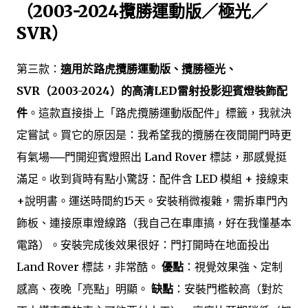
（2003-2024攬勝運動版／極光／
SVR）
第三款：
適用於路虎攬勝運動版、攬勝極光、
SVR（2003-2024）的高清LED雷射投影迎賓燈裝飾配
件
。這款直接掛上「路虎攬勝運動版配件」標籤，我就決
定嘗試。買它的原因是：我希望我的攬勝在夜間開門時更
有氣場──門開迎賓燈照出 Land Rover 標誌，那感覺挺
滿足。收到貨時有點小驚訝：配件含 LED 模組 + 接線束
+說明書。運送時間約15天。安裝稍微複雜，需拆車門內
飾板、連接原車燈線路（我自己在車庫搞，好在我懂基本
電路）。安裝完成後效果很好：門打開時在地面投出
Land Rover 標誌，非常酷。
優點
：視覺效果強、定制
感高、夜晚「亮點」明顯。
缺點
：安裝門檻較高（對於