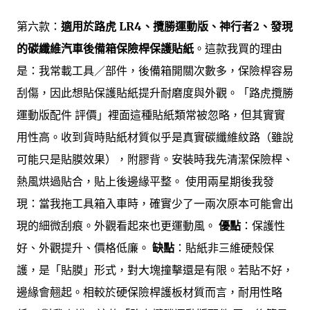
第六款：
適用於路虎 LR4、攬勝運動版、神行者2、發現
的碳纖維汽車後備箱保險桿保護貼紙
。這款我買的理由
是：我常載工具／部件，後備箱開關次數多，保險桿容易
刮傷，因此想貼保護貼紙提升耐磨度與外觀。「路虎攬勝
運動版配件 評價」裡面這種貼紙類常被忽略，但其實實
用性高。收到貨時貼紙材質似乎是真實碳纖維紋路（雖說
可能只是貼膜效果），附膠背。安裝時我先清潔保險桿、
熱風烘過貼合，貼上後邊緣平整。 使用兩星期後我發
現：當我拖工具箱入車時，確實少了一兩次原本可能會出
現的細微刮痕。外觀看起來也更運動風。
優點
：保護性
好、外觀提升、價格低廉。
缺點
：貼紙非三維硬殼保
護，是「貼膜」形式，對大塊撞擊還是有限。若貼不好，
邊緣會翹起。相較於硬保險桿護板材質而言，耐用性略