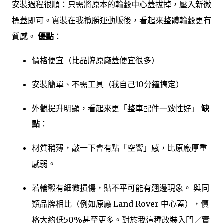
安裝過程很順：只需將原本的輪轂中心蓋拔掉，壓入新徽
標蓋即可。實裝在我攬勝運動版後，看起來整體輪轂更有
質感。
優點
：
價格便宜（比品牌原廠蓋便宜很多）
安裝簡單、不需工具（我自己10分鐘搞定）
外觀提升明顯，看起來更「整車配件一致性好」
缺
點
：
材質稍薄，敲一下會有點「空響」感，比原廠厚重
感弱。
若輪轂有細微損傷，貼不平可能有翹邊現象。 與同
類品牌相比（例如原廠 Land Rover 中心蓋），價
格大約低50%甚至更多。對於我這種改裝入門／實