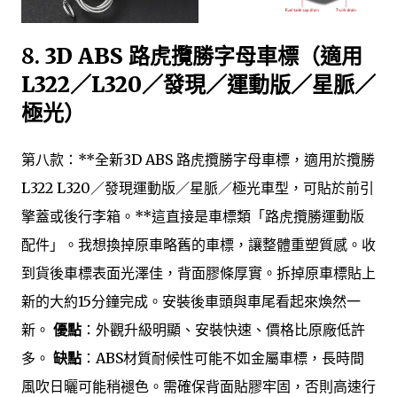
8.
3D ABS 路虎攬勝字母車標（適用
L322／L320／發現／運動版／星脈／
極光）
第八款：**全新3D ABS 路虎攬勝字母車標，適用於攬勝
L322 L320／發現運動版／星脈／極光車型，可貼於前引
擎蓋或後行李箱。**這直接是車標類「路虎攬勝運動版
配件」。我想換掉原車略舊的車標，讓整體重塑質感。收
到貨後車標表面光澤佳，背面膠條厚實。拆掉原車標貼上
新的大約15分鐘完成。安裝後車頭與車尾看起來煥然一
新。
優點
：外觀升級明顯、安裝快速、價格比原廠低許
多。
缺點
：ABS材質耐候性可能不如金屬車標，長時間
風吹日曬可能稍褪色。需確保背面貼膠牢固，否則高速行