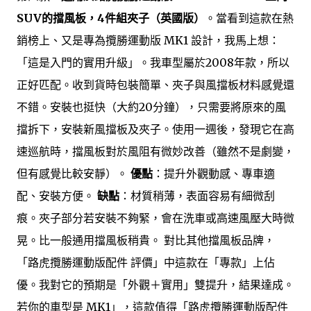
SUV的擋風板，4件組夾子（英國版）
。當看到這款在熱
銷榜上、又是專為攬勝運動版 MK1 設計，我馬上想：
「這是入門的實用升級」。我車型屬於2008年款，所以
正好匹配。收到貨時包裝簡單、夾子與風擋板材料感覺還
不錯。安裝也挺快（大約20分鐘），只需要將原來的風
擋拆下，安裝新風擋板及夾子。使用一週後，發現它在高
速巡航時，擋風板對於風阻有微妙改善（雖然不是劇變，
但有感覺比較安靜）。
優點
：提升外觀動感、專車適
配、安裝方便。
缺點
：材質稍薄，表面容易有細微刮
痕。夾子部分若安裝不夠緊，會在洗車或高速風壓大時微
晃。比一般通用擋風板稍貴。 對比其他擋風板品牌，
「路虎攬勝運動版配件 評價」中這款在「專款」上佔
優。我對它的預期是「外觀＋實用」雙提升，結果達成。
若你的車型是 MK1」，這款值得「路虎攬勝運動版配件