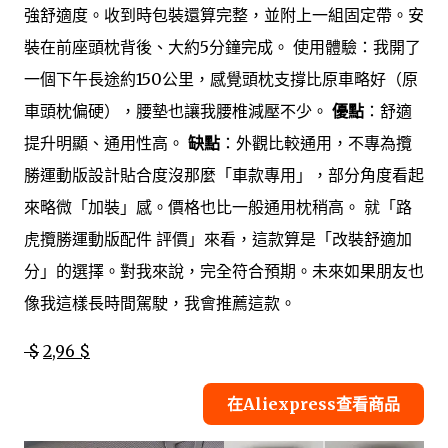
強舒適度。收到時包裝還算完整，並附上一組固定帶。安
裝在前座頭枕背後、大約5分鐘完成。 使用體驗：我開了
一個下午長途約150公里，感覺頭枕支撐比原車略好（原
車頭枕偏硬），腰墊也讓我腰椎減壓不少。
優點
：舒適
提升明顯、通用性高。
缺點
：外觀比較通用，不專為攬
勝運動版設計貼合度沒那麼「車款專用」，部分角度看起
來略微「加裝」感。價格也比一般通用枕稍高。 就「路
虎攬勝運動版配件 評價」來看，這款算是「改裝舒適加
分」的選擇。對我來說，完全符合預期。未來如果朋友也
像我這樣長時間駕駛，我會推薦這款。
$
2,96 $
在Aliexpress查看商品