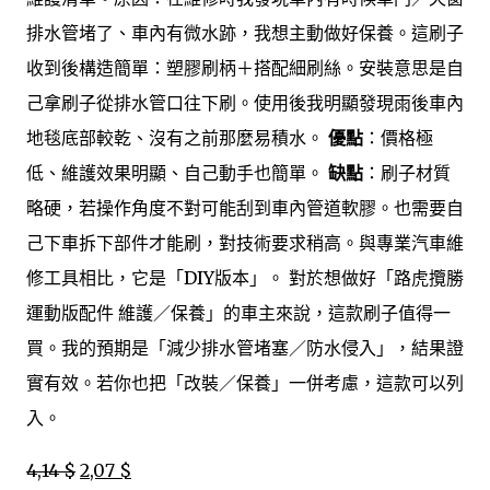
排水管堵了、車內有微水跡，我想主動做好保養。這刷子
收到後構造簡單：塑膠刷柄＋搭配細刷絲。安裝意思是自
己拿刷子從排水管口往下刷。使用後我明顯發現雨後車內
地毯底部較乾、沒有之前那麼易積水。
優點
：價格極
低、維護效果明顯、自己動手也簡單。
缺點
：刷子材質
略硬，若操作角度不對可能刮到車內管道軟膠。也需要自
己下車拆下部件才能刷，對技術要求稍高。與專業汽車維
修工具相比，它是「DIY版本」。 對於想做好「路虎攬勝
運動版配件 維護／保養」的車主來說，這款刷子值得一
買。我的預期是「減少排水管堵塞／防水侵入」，結果證
實有效。若你也把「改裝／保養」一併考慮，這款可以列
入。
4,14 $
2,07 $