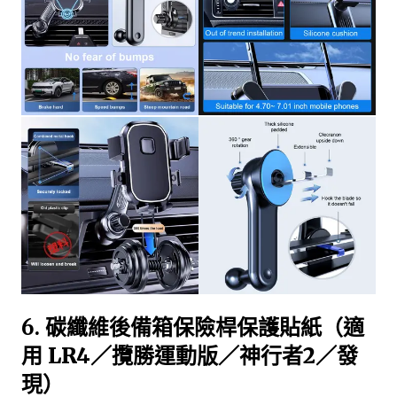
6.
碳纖維後備箱保險桿保護貼紙（適
用 LR4／攬勝運動版／神行者2／發
現）