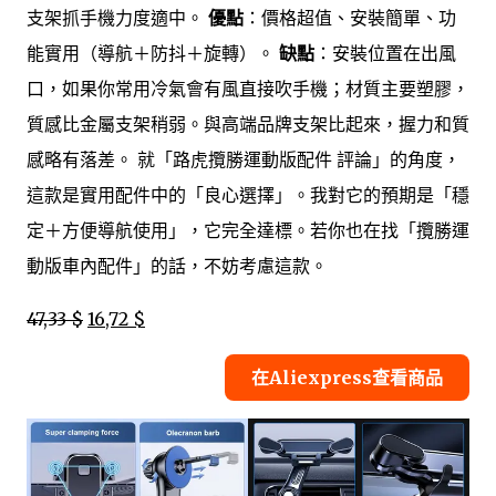
支架抓手機力度適中。
優點
：價格超值、安裝簡單、功
能實用（導航＋防抖＋旋轉）。
缺點
：安裝位置在出風
口，如果你常用冷氣會有風直接吹手機；材質主要塑膠，
質感比金屬支架稍弱。與高端品牌支架比起來，握力和質
感略有落差。 就「路虎攬勝運動版配件 評論」的角度，
這款是實用配件中的「良心選擇」。我對它的預期是「穩
定＋方便導航使用」，它完全達標。若你也在找「攬勝運
動版車內配件」的話，不妨考慮這款。
47,33 $
16,72 $
在Aliexpress查看商品