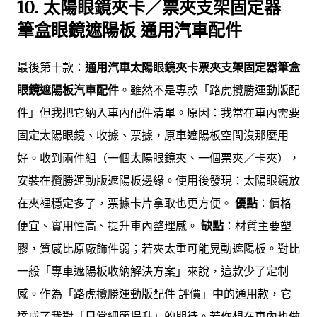
10.
太陽眼鏡夾卡／票夾支架固定器
筆盒眼鏡遮陽板 通用汽車配件
最後第十款：
通用汽車太陽眼鏡夾卡票夾支架固定器筆盒
眼鏡遮陽板汽車配件
。雖然不是專款「路虎攬勝運動版配
件」但我把它納入車內配件清單。原因：我常在車內需要
固定太陽眼鏡、收據、票據，原車遮陽板空間沒那麼用
好。收到兩件組（一個太陽眼鏡夾、一個票夾／卡夾），
安裝在攬勝運動版遮陽板邊緣。使用後發現：太陽眼鏡放
在夾裡穩定多了，票據卡片拿取也更方便。
優點
：價格
便宜、實用性高、提升車內整理感。
缺點
：材質主要塑
膠，質感比原廠飾件弱；若夾太重可能晃動遮陽板。對比
一般「專車遮陽板收納解決方案」來說，這款少了定制
感。作為「路虎攬勝運動版配件 評價」中的通用款，它
達成了我對「日常細節提升」的期待。若你想在車內也做