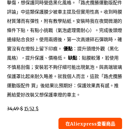
擊傷，想保護同時營造黑化風格。「路虎攬勝運動版配件
評論」中這類保護膜少被車主提及但實用性高。收到時膜
材質薄而有彈性，附有教學貼紙。安裝時我在夜間微潮的
條件下貼，有點小挑戰（氣泡處理需耐心）。完成後頭燈
邊緣貼合良好。使用兩週後，第一次高速碎石彈跳時，確
實沒有在燈殼上留下印痕。
優點
：提升頭燈外觀（黑化
風格），提升保護、價格低。
缺點
：貼膜較薄，若使用
不慎易刮傷；安裝若不夠仔細可能出現氣泡。與高端玻璃
保護罩比起來耐久略差。就我個人而言，這款「路虎攬勝
運動版配件 買」後結果比預期好：保護效果真有感。推
薦給愛好改裝又想保護車燈的車主。
34,49 $
15,52 $
在Aliexpress查看商品