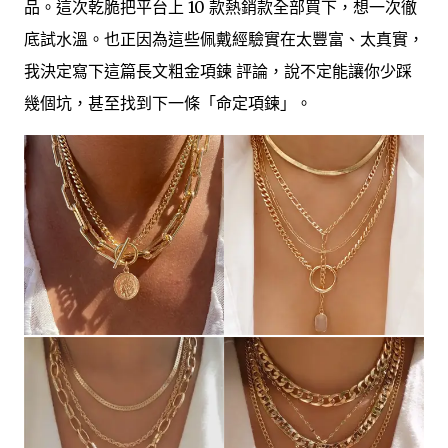
品。這次乾脆把平台上 10 款熱銷款全部買下，想一次徹
底試水溫。也正因為這些佩戴經驗實在太豐富、太真實，
我決定寫下這篇長文粗金項鍊 評論，說不定能讓你少踩
幾個坑，甚至找到下一條「命定項鍊」。