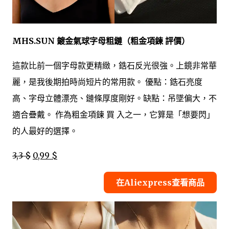
MHS.SUN 鍍金氣球字母粗鏈（粗金項鍊 評價）
這款比前一個字母款更精緻，鋯石反光很強。上鏡非常華
麗，是我後期拍時尚短片的常用款。 優點：鋯石亮度
高、字母立體漂亮、鏈條厚度剛好。缺點：吊墜偏大，不
適合疊戴。 作為粗金項鍊 買 入之一，它算是「想要閃」
的人最好的選擇。
3,3 $
0,99 $
在Aliexpress查看商品