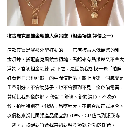
復古龐克風鍍金粗鍊人像吊墜（粗金項鍊 評價之一）
這款其實是我被外型打動的——帶有復古人像硬幣的粗
金項鍊，搭配龐克風鍍金粗鏈，看起來有點叛逆又不會太
浮誇。當初粗金項鍊 買 下它，是因為我想找一條「拍照
好看但日常也能戴」的中間值飾品。戴上後第一個感覺是
重量剛好，不會勒脖子，也不會飄到不見。金色偏霧面，
質感比我想像的好。 優點：舒適、鏈節滑順、不咬頭
髮、拍照特別亮。缺點：吊墜稍大，不適合超正式場合。
以價格來說比同類產品便宜約 30%，CP 值高到讓我嚇
一跳。這款絕對符合我當初對粗金項鍊 評論的期待。