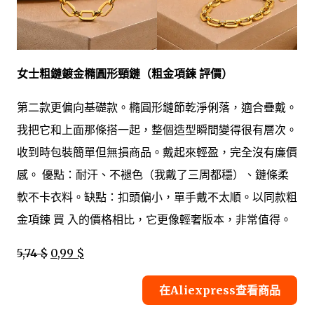
女士粗鏈鍍金橢圓形頸鏈（粗金項鍊 評價）
第二款更偏向基礎款。橢圓形鏈節乾淨俐落，適合疊戴。
我把它和上面那條搭一起，整個造型瞬間變得很有層次。
收到時包裝簡單但無損商品。戴起來輕盈，完全沒有廉價
感。 優點：耐汗、不褪色（我戴了三周都穩）、鏈條柔
軟不卡衣料。缺點：扣頭偏小，單手戴不太順。以同款粗
金項鍊 買 入的價格相比，它更像輕奢版本，非常值得。
5,74 $
0,99 $
在Aliexpress查看商品