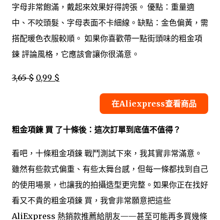
字母非常飽滿，戴起來效果好得誇張。 優點：重量適
中、不咬頭髮、字母表面不卡細線。缺點：金色偏黃，需
搭配暖色衣服較順。 如果你喜歡帶一點街頭味的粗金項
鍊 評論風格，它應該會讓你很滿意。
3,65 $
0,99 $
在Aliexpress查看商品
粗金項鍊 買 了十條後：這次訂單到底值不值得？
看吧，十條粗金項鍊 戰鬥測試下來，我其實非常滿意。
雖然有些款式偏重、有些太舞台感，但每一條都找到自己
的使用場景，也讓我的拍攝造型更完整。如果你正在找好
看又不貴的粗金項鍊 買，我會非常願意把這些
AliExpress 熱銷款推薦給朋友——甚至可能再多買幾條