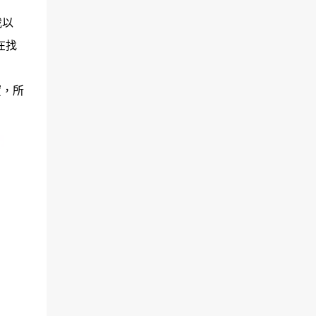
我以
在找
寶，所