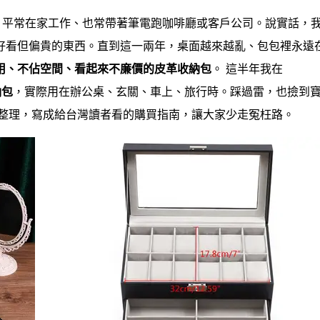
問，平常在家工作、也常帶著筆電跑咖啡廳或客戶公司。說實話，
好看但偏貴的東西。直到這一兩年，桌面越來越亂、包包裡永遠
用、不佔空間、看起來不廉價的皮革收納包
。 這半年我在
納包
，實際用在辦公桌、玄關、車上、旅行時。踩過雷，也撿到
整理，寫成給台灣讀者看的購買指南，讓大家少走冤枉路。