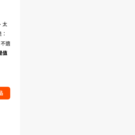
、太
是：
，不適
是值
品