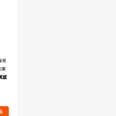
後背
如果
質感
品