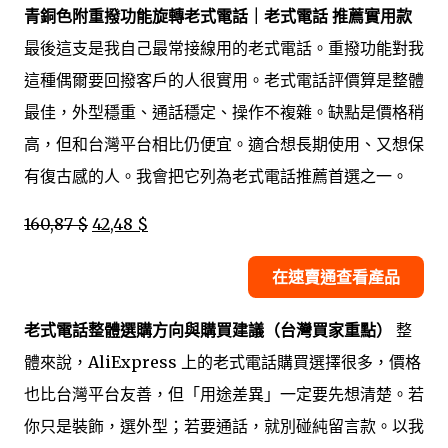
青銅色附重撥功能旋轉老式電話｜老式電話 推薦實用款
最後這支是我自己最常接線用的老式電話。重撥功能對我
這種偶爾要回撥客戶的人很實用。老式電話評價算是整體
最佳，外型穩重、通話穩定、操作不複雜。缺點是價格稍
高，但和台灣平台相比仍便宜。適合想長期使用、又想保
有復古感的人。我會把它列為老式電話推薦首選之一。
160,87 $
42,48 $
在速賣通查看產品
老式電話整體選購方向與購買建議（台灣買家重點）
整
體來說，AliExpress 上的老式電話購買選擇很多，價格
也比台灣平台友善，但「用途差異」一定要先想清楚。若
你只是裝飾，選外型；若要通話，就別碰純留言款。以我