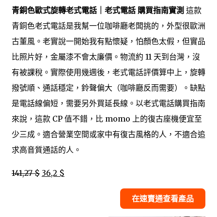
青銅色歐式旋轉老式電話｜老式電話 購買指南實測
這款
青銅色老式電話是我幫一位咖啡廳老闆挑的，外型很歐洲
古董風。老實說一開始我有點懷疑，怕顏色太假，但實品
比照片好，金屬漆不會太廉價。物流約 11 天到台灣，沒
有被課稅。實際使用幾週後，老式電話評價算中上，旋轉
撥號順、通話穩定，鈴聲偏大（咖啡廳反而需要）。缺點
是電話線偏短，需要另外買延長線。以老式電話購買指南
來說，這款 CP 值不錯，比 momo 上的復古座機便宜至
少三成。適合營業空間或家中有復古風格的人，不適合追
求高音質通話的人。
141,27 $
36,2 $
在速賣通查看產品