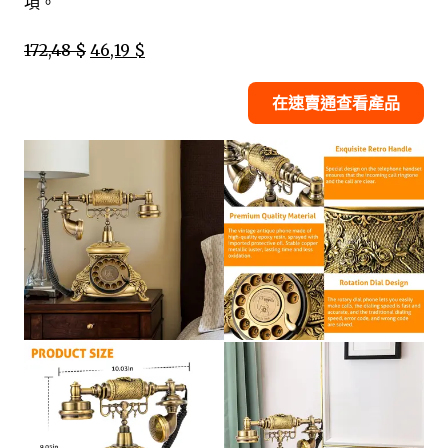
項。
172,48 $
46,19 $
在速賣通查看產品