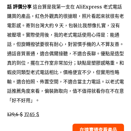
話 評價分享
這台算是我第一支在 AliExpress 老式電話
購買的產品，紅色外觀真的很搶眼，照片看起來就很有老
電影感。寄到台灣大約 9 天，包裝比我想像扎實，沒有
被壓壞。實際使用後，我的老式電話使用心得是：能通
話，但旋轉撥號要很有耐心，對習慣手機的人不算友善。
通話音質普通，適合偶爾接聽，不適合長聊。優點是造型
真的到位，擺在工作室非常加分；缺點是塑膠感略重。和
蝦皮同類型老式電話相比，價格便宜不少，但實用性略
輸。適合拍照、佈置空間，不適合當主力電話。以老式電
話推薦角度來看，偏裝飾取向，值不值得就看你在不在意
「好不好用」。
129,6 $
37,65 $
在速賣通查看產品