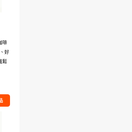
咖啡
高、好
寬鬆
品