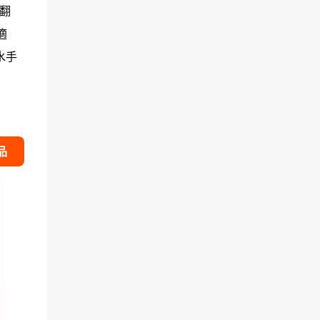
翻
適
水手
品