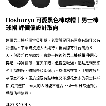
Hoshoryu 可愛黑色棒球帽｜男士棒
球帽 評價偏設計取向
這頂男士棒球帽會吸引我，老實說是因為圖案有點怪又有
記憶點。下單時沒抱太大期待，但實際寄到台灣約 9
天，包裝普通塑膠袋。實戴一週後的
男士棒球帽 使用心
得
是：棉質偏薄，夏天不悶，但帽型較淺。優點是刺繡細
節比預期好，缺點是頭圍偏小。以價格來看，比蝦皮設計
款便宜不少，屬於想要有點特色又不想花太多的男士棒球
帽 購買選擇。頭大的人可能不適合，但一般日常通勤我
覺得值得購買。
21,83 $
10,91 $