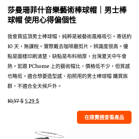
莎曼珊菲什音樂藝術棒球帽｜男士棒
球帽 使用心得偏個性
我會買這頂男士棒球帽，純粹是被藝術風格吸引。寄送約
10 天，無課稅。實際戴去咖啡廳剪片，辨識度很高。優
點是圖樣印刷清楚，缺點是布料稍厚，台灣夏天中午會
熱。若跟 PChome 上的藝術帽比，價格低不少，但質感
也略低。適合想要造型感、拍照用的男士棒球帽 購買族
群，不適合全天候戶外。
10,57 $
5,29 $
在速賣通查看產品