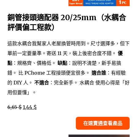
銅管接頭適配器 20/25mm（水耦合
評價偏工程款）
這款水耦合我幫家人老屋換管時用到。尺寸選擇多，但下
單前一定要量準。寄送 11 天，裝上後密合度不錯。
優
點
：規格齊、價格低。
缺點
：說明不清楚，新手易搞
錯。 比 PChome 工程接頭便宜很多。
適合誰
：有經驗
的 DIY 人。
不適合
：完全新手。 水耦合 使用心得是「好
用但要懂」。
6,65 $
1,44 $
在速賣通查看產品