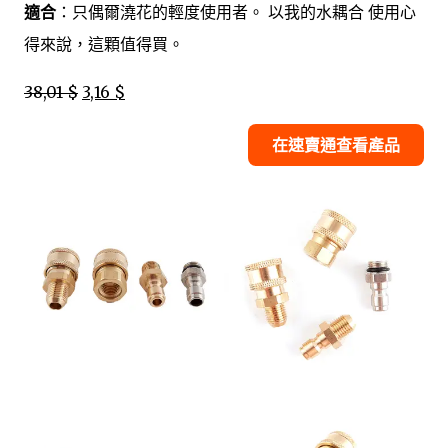
適合
：只偶爾澆花的輕度使用者。 以我的水耦合 使用心
得來說，這顆值得買。
38,01 $
3,16 $
在速賣通查看產品