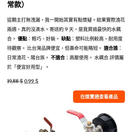
常款）
這顆主打無洩漏，我一開始其實有點懷疑。結果實際澆花
兩週，真的沒滴水。寄送約 9 天，是我買過最快的水耦
合。
優點
：輕巧、好裝。
缺點
：塑料比例較高，耐用度
待觀察。 比台灣品牌便宜，但壽命可能略短。
適合誰
：
日常澆花、陽台族。
不適合
：高壓使用。 水耦合 評價屬
於「便宜好用型」。
19,88 $
0,99 $
在速賣通查看產品