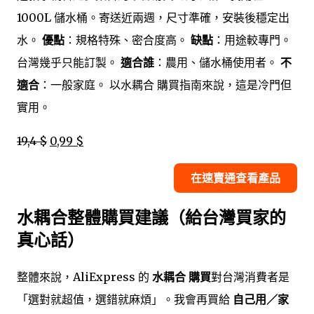
1000L 儲水桶。寄送近兩週，尺寸準確，安裝後穩定出
水。
優點
：規格特殊、密合度高。
缺點
：用途較專門。
台灣幾乎只能訂製。
適合誰
：農用、儲水桶使用者。
不
適合
：一般家庭。 以水耦合 購買指南來說，這是冷門但
實用。
19,4 $
0,99 $
在速賣通查看產品
水耦合整體購買建議（給台灣買家的
真心話）
整體來說，AliExpress 的
水耦合 購買
對台灣消費者是
「選對就超值，選錯就麻煩」。我會再買給
自己用／家