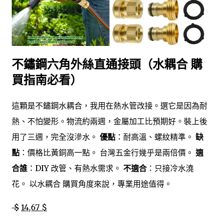
不鏽鋼六角外絲直通接頭（水耦合 購
買指南必看）
這顆是不鏽鋼水耦合，我用在熱水管改接。選它是因為耐
熱、不怕變形。物流約兩週，金屬加工比預期好。裝上後
用了三週，完全沒滲水。
優點
：耐高溫、螺紋精準。
缺
點
：價格比黃銅高一點。 台灣五金行幾乎是兩倍價。
適
合誰
：DIY 改管、有熱水需求。
不適合
：只接冷水澆
花。 以水耦合 購買角度來說，專業用途值得。
$
14,67 $