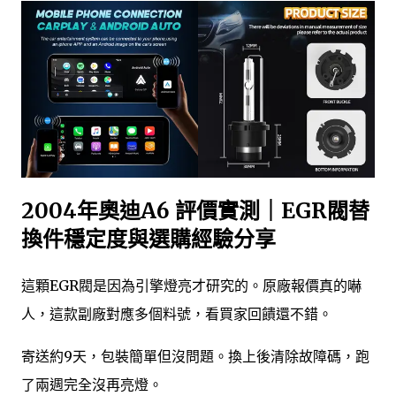
2004年奧迪A6 評價實測｜EGR閥替
換件穩定度與選購經驗分享
這顆EGR閥是因為引擎燈亮才研究的。原廠報價真的嚇
人，這款副廠對應多個料號，看買家回饋還不錯。
寄送約9天，包裝簡單但沒問題。換上後清除故障碼，跑
了兩週完全沒再亮燈。