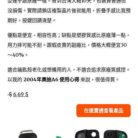
型幾乎跟原廠一樣。寄到台灣大概10天，包裝算普通但
沒損傷。實際請鎖店複製晶片後就能用，折疊手感比我預
期好，按鍵回饋清楚。
優點是便宜、相容性高；缺點是塑膠質感比原廠薄一點，
用力摔可能不耐。跟蝦皮賣的副廠比，價格大概便宜30
～40%。
適合鑰匙殼老化或想備用的人，不適合追求原廠質感控。
以我的
2004年奧迪A6 使用心得
來說，很值得買。
$
6,69 $
在速賣通查看產品