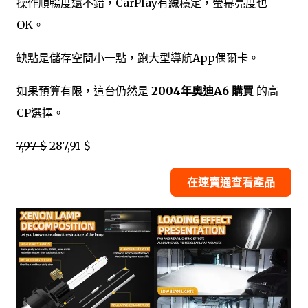
操作順暢度還不錯，CarPlay有線穩定，螢幕亮度也
OK。
缺點是儲存空間小一點，跑大型導航App偶爾卡。
如果預算有限，這台仍然是
2004年奧迪A6 購買
的高
CP選擇。
7,97 $
287,91 $
在速賣通查看產品