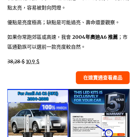
點太亮，容易被對向閃燈。
優點是亮度極高；缺點是可能過亮、壽命還要觀察。
如果你常跑郊區或高速，我會
2004年奧迪A6 推薦
；市
區通勤族可以選前一款亮度較自然。
38,28 $
10,9 $
在速賣通查看產品