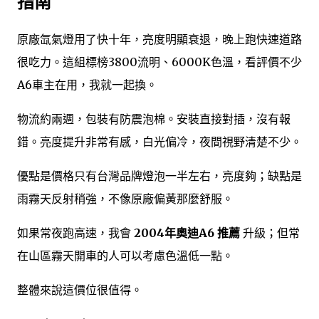
指南
原廠氙氣燈用了快十年，亮度明顯衰退，晚上跑快速道路
很吃力。這組標榜3800流明、6000K色溫，看評價不少
A6車主在用，我就一起換。
物流約兩週，包裝有防震泡棉。安裝直接對插，沒有報
錯。亮度提升非常有感，白光偏冷，夜間視野清楚不少。
優點是價格只有台灣品牌燈泡一半左右，亮度夠；缺點是
雨霧天反射稍強，不像原廠偏黃那麼舒服。
如果常夜跑高速，我會
2004年奧迪A6 推薦
升級；但常
在山區霧天開車的人可以考慮色溫低一點。
整體來說這價位很值得。