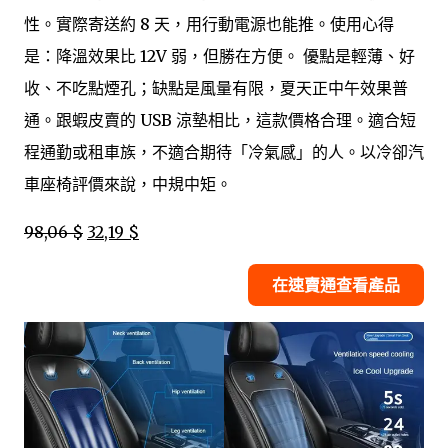
性。實際寄送約 8 天，用行動電源也能推。使用心得
是：降溫效果比 12V 弱，但勝在方便。 優點是輕薄、好
收、不吃點煙孔；缺點是風量有限，夏天正中午效果普
通。跟蝦皮賣的 USB 涼墊相比，這款價格合理。適合短
程通勤或租車族，不適合期待「冷氣感」的人。以冷卻汽
車座椅評價來說，中規中矩。
98,06 $
32,19 $
在速賣通查看產品