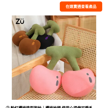
在速賣通查看產品
② 粉紅櫻桃造型抱枕｜櫻桃枕頭 使用心得偏可愛系