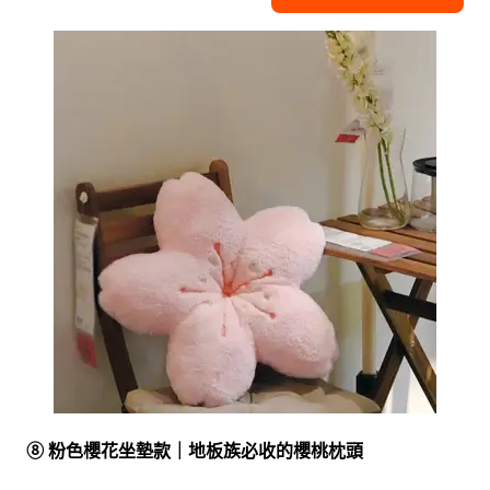
⑧ 粉色櫻花坐墊款｜地板族必收的櫻桃枕頭