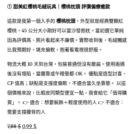
① 甜美紅櫻桃毛絨玩具｜櫻桃枕頭 評價偏療癒款
這款是我第一個入手的
櫻桃枕頭
，外型就是經典雙顆紅
櫻桃，45 公分大小剛好可以當沙發抱枕。當初選它單純
因為評價高、照片看起來不廉價。實際收到後，毛絨觸感
比我預期好，填充偏軟，抱著看電視很舒服。
物流大概 10 天到台灣，包裝普通但沒有壓扁。使用兩週
後沒有塌陷，當腰靠或午睡墊都 OK。 優點是造型討喜、
CP 值高；缺點是支撐度偏軟，不適合當久坐靠墊。 以這
個價格來說，比蝦皮同類型便宜一點，我會給它「值得購
買」。 👉 適合：想要裝飾＋輕度使用的人 👉 不適合：
需要支撐腰背的人
7,88 $
0,99 $