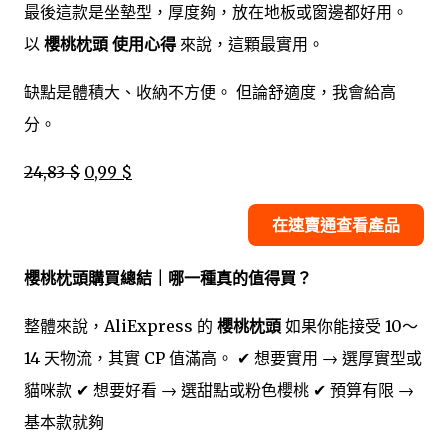
最後這款是坐墊型，厚度夠，放在地板或窗邊都好用。
以
櫻桃枕頭 使用心得
來說，這顆最實用。
缺點是體積大、收納不方便。 但論舒適度，我會給高
分。
24,83 $
0,99 $
在速賣通查看產品
櫻桃枕頭購買總結｜哪一種真的值得買？
整體來說，AliExpress 的
櫻桃枕頭
如果你能接受 10～
14 天物流，其實 CP 值滿高。 ✔ 想要實用 → 選厚實型或
貓咪款 ✔ 想要好看 → 選甜點或粉色櫻桃 ✔ 預算有限 →
基本款就夠