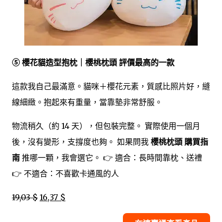
⑤ 櫻花貓造型抱枕｜櫻桃枕頭 評價最高的一款
這款我自己最滿意。貓咪＋櫻花元素，質感比照片好，縫
線細緻。抱起來有重量，當靠墊非常舒服。
物流稍久（約 14 天），但包裝完整。 實際使用一個月
後，沒有變形，支撐度也夠。 如果問我
櫻桃枕頭 購買指
南
推哪一顆，我會選它。 👉 適合：長時間靠枕、送禮
👉 不適合：不喜歡卡通風的人
19,03 $
16,37 $