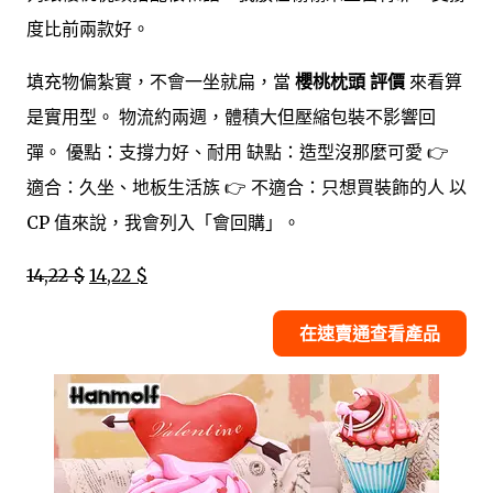
度比前兩款好。
填充物偏紮實，不會一坐就扁，當
櫻桃枕頭 評價
來看算
是實用型。 物流約兩週，體積大但壓縮包裝不影響回
彈。 優點：支撐力好、耐用 缺點：造型沒那麼可愛 👉
適合：久坐、地板生活族 👉 不適合：只想買裝飾的人 以
CP 值來說，我會列入「會回購」。
14,22 $
14,22 $
在速賣通查看產品