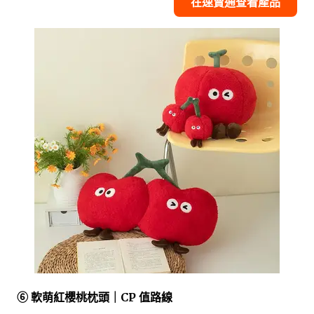
在速賣通查看產品
⑥ 軟萌紅櫻桃枕頭｜CP 值路線