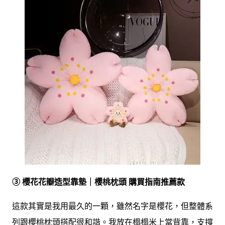
③ 櫻花花瓣造型靠墊｜櫻桃枕頭 購買指南推薦款
這款其實是我用最久的一顆，雖然名字是櫻花，但整體系
列跟櫻桃枕頭搭配很和諧。我放在榻榻米上當背靠，支撐