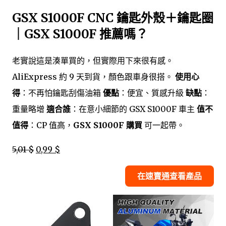
GSX S1000F CNC 鑰匙外殼＋鑰匙圈
｜GSX S1000F 推薦嗎？
老實說這是湊單買的，但實際用下來很有感。
AliExpress 約 9 天到貨，顏色跟車身很搭。
使用心
得
：不再怕鑰匙刮傷油箱
優點
：便宜、質感升級
缺點
：
重量略增
適合誰
：在意小細節的 GSX S1000F 車主
值不
值得
：CP 值高，
GSX S1000F 購買
可一起帶。
5,01 $
0,99 $
在速賣通查看產品