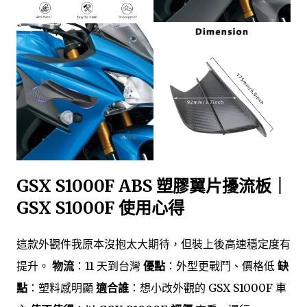
GSX S1000F ABS 塑膠翼片擾流板｜
GSX S1000F 使用心得
這款外觀件我原本沒抱太大期待，但裝上後高速穩定度有
提升。
物流
：11 天到台灣
優點
：外型更戰鬥、價格低
缺
點
：塑料感明顯
適合誰
：想小改外觀的 GSX S1000F 車