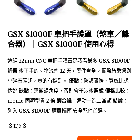
GSX S1000F 車把手護罩（煞車／離
合器）｜GSX S1000F 使用心得
這組 22mm CNC 車把手護罩是我看最多
GSX S1000F
評價
後下手的。物流約 12 天，零件齊全。實際騎乘遇到
小碎石彈起，真的有擋到。
優點
：防護實際、質感比想
像好
缺點
：需微調角度，否則會干涉後照鏡
價格比較
：
momo 同類型貴 2 倍
適合誰
：通勤＋跑山兼顧
結論
：
列入
GSX S1000F 購買指南
安全配件首選。
$
17,5 $