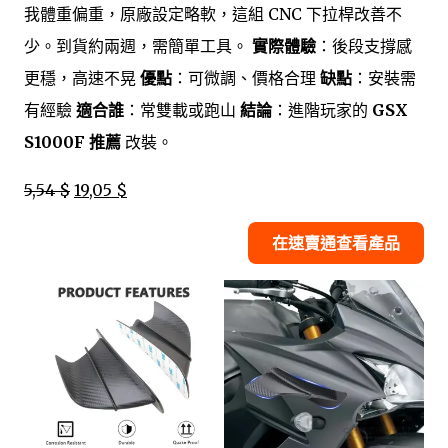
我體重偏重，原廠設定略軟，這組 CNC 下拉桿改善不
少。到貨約兩週，需簡單工具。
實際體驗
：後段支撐感
更穩，高速不晃
優點
：可微調、價格合理
缺點
：安裝需
有經驗
適合誰
：常雙載或跑山
結論
：進階玩家的
GSX
S1000F 推薦
改裝。
5,54 $
19,05 $
在速賣通查看產品