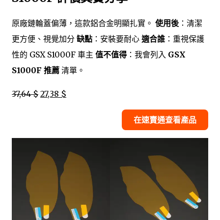
原廠鏈輪蓋偏薄，這款鋁合金明顯扎實。
使用後
：清潔
更方便、視覺加分
缺點
：安裝要耐心
適合誰
：重視保護
性的 GSX S1000F 車主
值不值得
：我會列入
GSX
S1000F 推薦
清單。
37,64 $
27,38 $
在速賣通查看產品