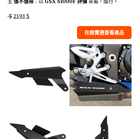
主
值不值得
：以
GSX S1000F 評價
來看，還行。
$
23,93 $
在速賣通查看產品