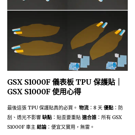
GSX S1000F 儀表板 TPU 保護貼｜
GSX S1000F 使用心得
最後這張 TPU 保護貼真的必買。
物流
：8 天
優點
：防
刮、透光不影響
缺點
：貼歪要重貼
適合誰
：所有 GSX
S1000F 車主
結論
：便宜又實用，無雷。