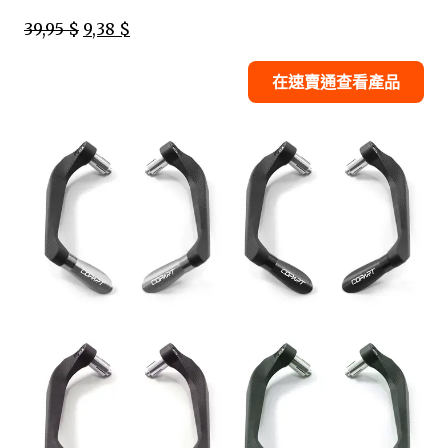
39,95 $
9,38 $
在速賣通查看產品