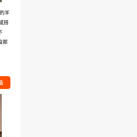
」的羊
或搭
不
沒那
品