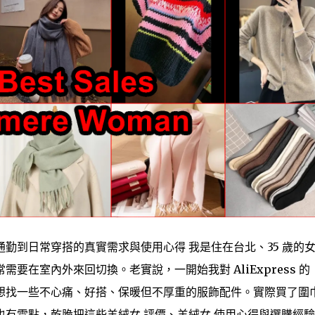
勤到日常穿搭的真實需求與使用心得 我是住在台北、35 歲的
要在室內外來回切換。老實說，一開始我對 AliExpress 的
想找一些不心痛、好搭、保暖但不厚重的服飾配件。實際買了圍
有雷點，乾脆把這些羊絨女 評價、羊絨女 使用心得與選購經