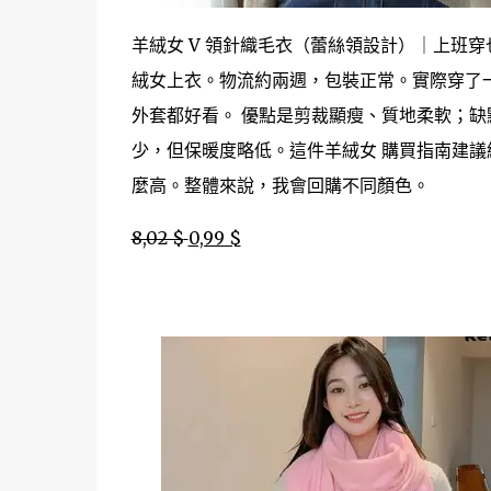
羊絨女 V 領針織毛衣（蕾絲領設計）｜上班
絨女上衣。物流約兩週，包裝正常。實際穿了
外套都好看。 優點是剪裁顯瘦、質地柔軟；缺
少，但保暖度略低。這件羊絨女 購買指南建議
麼高。整體來說，我會回購不同顏色。
8,02 $
0,99 $