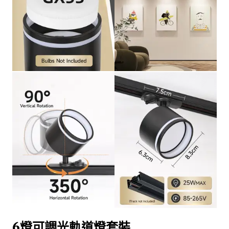
6燈可調光軌道燈套裝