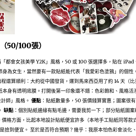
（50/100張）
都會女孩美學 Y2K」風格，50 或 100 張選擇多，貼在 iPad
師身為女生，當然要有一款貼紙能代表「我愛彩色塗鴉」的個性
過程還算順利：大約從中國發貨，運到馬來西亞用了約 14 天（比
紙本身有透明底膜。打開後第一印象還不錯：色彩飽和、風格活
輕設計師」風格。
優點
：貼紙數量多，50 張價錢算實惠；圖案很有 
。
缺點
：個別貼紙邊緣有點毛邊，需要我剪一下；部分貼紙圖案
OGO。價格方面，比起本地設計貼紙便宜許多（本地手工貼紙同等款
我算是撿到便宜。 至於是否符合預期？幾乎：我原本怕色彩會淡化