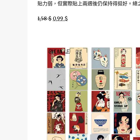
貼力弱，但實際貼上兩週後仍保持得挺好。總之
1,58 $
0,99 $