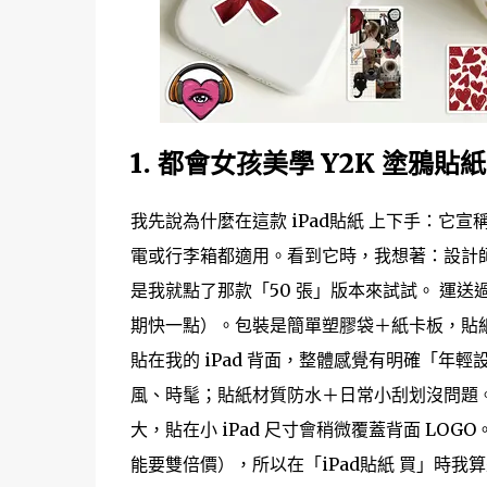
1. 都會女孩美學 Y2K 塗鴉貼紙
我先說為什麼在這款 iPad貼紙 上下手：它宣稱「
電或行李箱都適用。看到它時，我想著：設計
是我就點了那款「50 張」版本來試試。 運送
期快一點）。包裝是簡單塑膠袋＋紙卡板，貼
貼在我的 iPad 背面，整體感覺有明確「年
風、時髦；貼紙材質防水＋日常小刮划沒問題
大，貼在小 iPad 尺寸會稍微覆蓋背面 L
能要雙倍價），所以在「iPad貼紙 買」時