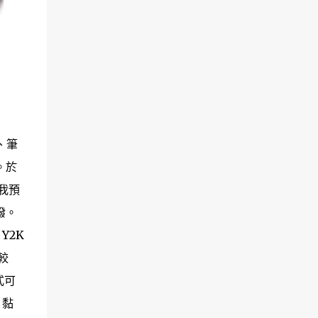
、筆
。於
我預
潑。
Y2K
較
式可
、黏