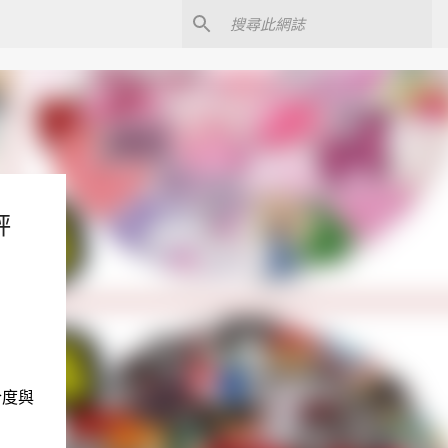
評
合度與