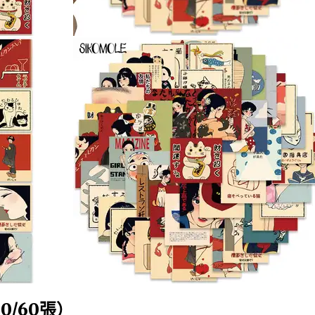
30/60張）