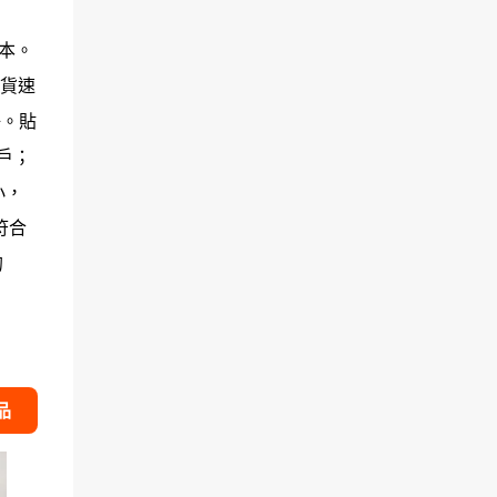
版本。
送貨速
好。貼
戶；
小，
符合
的
品