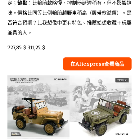
定；
缺點
：比輪胎款略慢、控制器延遲稍有，但不影響趣
味。價格比同等比例輪胎越野車稍高（履帶款溢價）。是
否符合預期？比我想像中更有特色。推薦給想收藏＋玩耍
兼具的人。
727,85 $
311,25 $
在Aliexpress查看商品