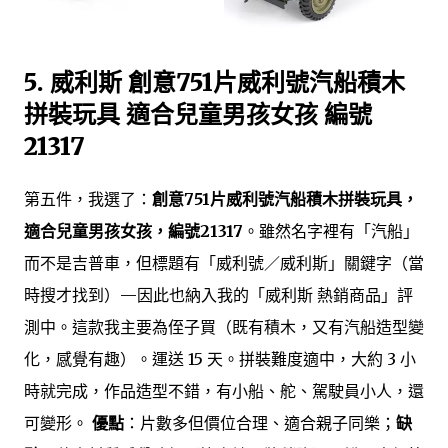
5. 威利斯 創意751片威利號汽船積木
拼裝玩具 適合兒童男孩女孩 編號
21317
第五件，我選了：
創意751片威利號汽船積木拼裝玩具，
適合兒童男孩女孩，編號21317
。雖然名字裡有「汽船」
而不是吉普車，但標題有「威利號／威利斯」關鍵字（當
時搜才找到）—因此也納入我的「威利斯 熱銷商品」評
測中。這款我主要為侄子買（既有積木，又有汽船造型變
化，感覺有趣）。運送 15 天。拼裝難度適中，大約 3 小
時就完成，作品造型不錯，有小船、舵、駕駛員小人，還
可變形。
優點
：片數多但價位合理、適合親子同樂；
缺