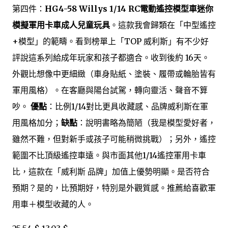
第四件：
HG4-58 Willys 1/14 RC電動遙控模型車迷你
模擬軍用卡車成人兒童玩具
。這款我會歸類在「中型遙控
+模型」的範疇。看到榜單上「TOP 威利斯」有不少好
評說這系列給成年玩家和孩子都適合。收到後約 16天。
外觀比想像中更細緻（車身貼紙、塗裝、履帶或輪胎皆有
軍用風格）。在客廳與陽台試駕，轉向靈活、聲音不算
吵。
優點
：比例1/14對比更具收藏感、品牌威利斯在軍
用風格加分；
缺點
：說明書略為簡陋（我是模型愛好者，
雖然不難，但對新手或孩子可能稍微挑戰）；另外，遙控
範圍不比頂級遙控車遠。與市面其他1/14遙控軍用卡車
比，這款在「威利斯 品牌」加值上優勢明顯。是否符合
預期？是的，比預期好，特別是外觀質感。推薦給喜歡軍
用車＋模型收藏的人。