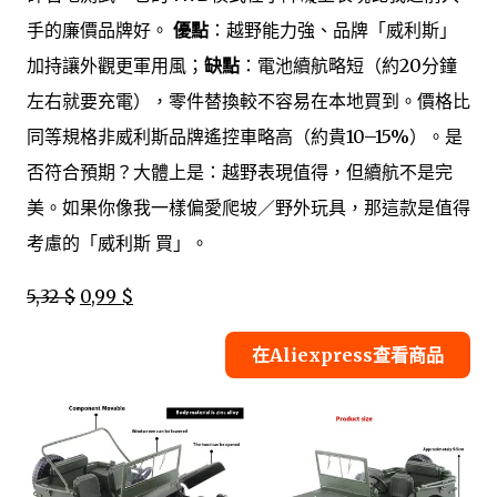
手的廉價品牌好。
優點
：越野能力強、品牌「威利斯」
加持讓外觀更軍用風；
缺點
：電池續航略短（約20分鐘
左右就要充電），零件替換較不容易在本地買到。價格比
同等規格非威利斯品牌遙控車略高（約貴10–15%）。是
否符合預期？大體上是：越野表現值得，但續航不是完
美。如果你像我一樣偏愛爬坡／野外玩具，那這款是值得
考慮的「威利斯 買」。
5,32 $
0,99 $
在Aliexpress查看商品