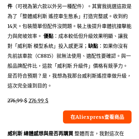
件
（可視為第六款以外另一種配件）。其實我挑選這款是
為了「整體威利斯 遙控車生態系」打造完整感。收到約
14天。包裝簡單但配件沒問題。裝上後提升車體抗撞擊能
力與爬坡效率。
優點
：成本較低但升級效果明顯、讓我
對「威利斯 模型系統」投入感更深；
缺點
：如果你沒有
先前該車款（C8815）就無法使用、適配性要確認。與一
般品牌配件比，這款「威利斯 升級件」價格有競爭力。
是否符合預期？是，我想為我那台威利斯遙控車做升級，
這次完全達到目的。
276,99 $
276,99 $
在Aliexpress查看商品
威利斯 總體感想與是否再購買
整體而言，我對這次在