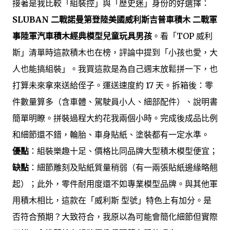
接著是我比較「組裝控」與「歷史迷」身份的好選擇：
SLUBAN 二戰諾曼第登陸美國威利斯吉普車積木 二戰軍
事陸軍汽車積木經典模型兒童玩具男孩
。看「TOP 威利
斯」清單時這款積木也在榜，評論中提到「小孩也愛，大
人也能搞組裝」。我買這款是為自己週末放鬆拼一下，也
打算未來拿來送給侄子。運送速度約 17 天。拆箱後：零
件數量算多（含車體、駕駛員小人、細部配件）、說明書
簡單明瞭。拼裝過程大約花我兩個小時。完成後成品比例
和細節還不錯，輪胎、車身貼紙、塗裝都有一定水準。
優點
：組裝樂趣十足、價格比同品牌大型積木模型便宜；
缺點
：細節雕刻及貼紙質量稍弱（有一兩張貼紙邊緣略翹
起）；此外，零件耐用度還不如專業模型品牌。與其他軍
用積木相比，這款在「威利斯 型號」特色上有加分。是
否符合預期？大致符合，我原以為可能會簡化細節但實際