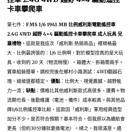
卡車攀爬車
第七件：
FMS 1/6 1941 MB 比例威利斯電動遙控車
2.4G 4WD 越野 4×4 驅動遙控卡車攀爬車 成人玩具 兒
童禮物
。這款是我這次「威利斯 熱銷商品」裡規格最
大、比例最誇張的：1/6 比例啊，對於模型控真的是大玩
具。收到約 20 天（物流稍慢）。箱體大、拆箱需兩手。
實車組裝簡單，調校完後在鄉村小路測試：4WD翻越石
塊、過坡道都穩定。
優點
：比例大、視覺震撼、越野能
力一流；
缺點
：價格比其他威利斯款式高很多、運費＋物
流期也長、後勤維護（電池、備件）成本較高。與其他品
牌1/6比例遙控車比較，這款因「威利斯」軍用經典造型
加分不少。是否符合預期？基本符合，但我原以為續航會
更長（但約30分鐘就要換電池）。總之，我很滿意。適