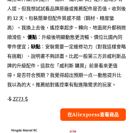
人提，但我想試試看品牌原廠或推薦配件是否值。收到後
約 12 天，包裝簡單但配件質感不錯（鋼材、精度蠻
高）。我換上去後，遙控車起步、轉向、地面爬升都稍微
順滑些。
優點
：升級後明顯動態更流暢、價位比國內同
零件便宜；
缺點
：安裝需要一定維修功力（對我這樣會略
有挑戰）、說明書不夠詳盡。比起一般第三方非威利斯品
牌的升級配件，這款在「威利斯 購買」前景看來更值
得。是否符合預期？我覺得超出預期一点—動態提升比
我以為的大。推薦給對遙控車有點進階需求的玩家。
$
27,73 $
在Aliexpress查看商品