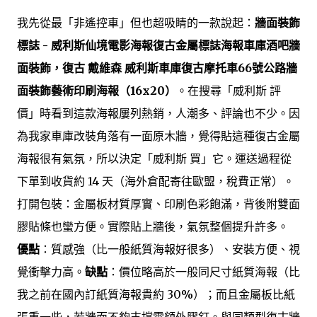
我先從最「非遙控車」但也超吸睛的一款說起：
牆面裝飾
標誌 - 威利斯仙境電影海報復古金屬標誌海報車庫酒吧牆
面裝飾，復古 戴維森 威利斯車庫復古摩托車66號公路牆
面裝飾藝術印刷海報（16x20）
。在搜尋「威利斯 評
價」時看到這款海報屢列熱銷，人潮多、評論也不少。因
為我家車庫改裝角落有一面原木牆，覺得貼這種復古金屬
海報很有氣氛，所以決定「威利斯 買」它。運送過程從
下單到收貨約 14 天（海外倉配寄往歐盟，稅費正常）。
打開包裝：金屬板材質厚實、印刷色彩飽滿，背後附雙面
膠貼條也蠻方便。實際貼上牆後，氣氛整個提升許多。
優點
：質感強（比一般紙質海報好很多）、安裝方便、視
覺衝擊力高。
缺點
：價位略高於一般同尺寸紙質海報（比
我之前在國內訂紙質海報貴約 30%）；而且金屬板比紙
張重一些，若牆面不夠支撐需額外膠釘。與同類型復古牆