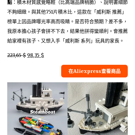
點
：積木材質感覺略輕（比高端品牌稍脆）、說明書細節
不夠細緻。與其他751片積木比，這款在「威利斯 推薦」
榜單上因品牌曝光率高而吸睛。是否符合預期？差不多，
我原本擔心孩子會拼不下去，結果他拼得蠻順利。會推薦
給家裡有孩子、又想入手「威利斯 系列」玩具的家長。
223,65 $
98,35 $
在Aliexpress查看商品