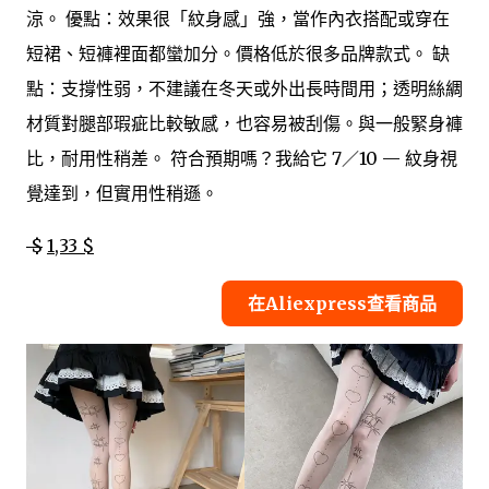
涼。 優點：效果很「紋身感」強，當作內衣搭配或穿在
短裙、短褲裡面都蠻加分。價格低於很多品牌款式。 缺
點：支撐性弱，不建議在冬天或外出長時間用；透明絲綢
材質對腿部瑕疵比較敏感，也容易被刮傷。與一般緊身褲
比，耐用性稍差。 符合預期嗎？我給它 7／10 — 紋身視
覺達到，但實用性稍遜。
$
1,33 $
在Aliexpress查看商品