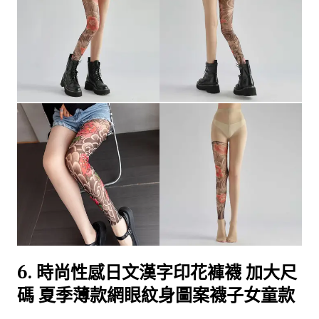
6.
時尚性感日文漢字印花褲襪 加大尺
碼 夏季薄款網眼紋身圖案襪子女童款