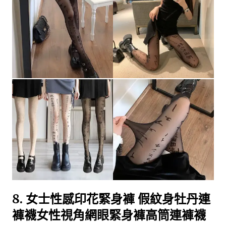
8.
女士性感印花緊身褲 假紋身牡丹連
褲襪女性視角網眼緊身褲高筒連褲襪