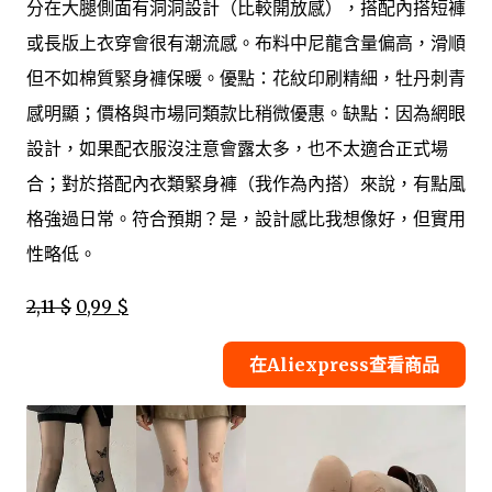
分在大腿側面有洞洞設計（比較開放感），搭配內搭短褲
或長版上衣穿會很有潮流感。布料中尼龍含量偏高，滑順
但不如棉質緊身褲保暖。優點：花紋印刷精細，牡丹刺青
感明顯；價格與市場同類款比稍微優惠。缺點：因為網眼
設計，如果配衣服沒注意會露太多，也不太適合正式場
合；對於搭配內衣類緊身褲（我作為內搭）來說，有點風
格強過日常。符合預期？是，設計感比我想像好，但實用
性略低。
2,11 $
0,99 $
在Aliexpress查看商品