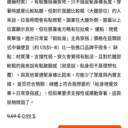
褲襪材質），有點像絲襪質地，只不過是緊身褲長度。穿
著時感覺比較貼腿，但對於我腿比較粗（大腿部位）的人
來說，拉長時間會有點微緊。圖案在大腿外側、膝蓋以上
位置顯示良好，但在膝蓋後方略有拉扯痕。 優點：視覺
衝擊強，適合日常當「假紋身」主角穿搭；價格在這類款
式中偏便宜（約 US$5–8）比一些進口品牌平很多。 缺
點：材質薄、支撐性弱，穿久會覺得有點涼，且對於腿部
較粗的我來說有點跛腳感（就是說，貼身但不是理想包
覆）。與其他普通緊身褲比起來，可能少了厚度與內層支
撐。 是否符合預期：總體上符合我想要的「紋身視覺效
果＋日常穿搭感」，但如果要求支撐性或運動穿著，這款
就稍微弱了。
9,69 $
0,99 $