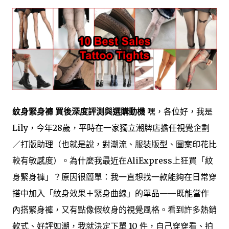
紋身緊身褲 買後深度評測與選購動機
嘿，各位好，我是
Lily，今年28歲，平時在一家獨立潮牌店擔任視覺企劃
／打版助理（也就是說，對潮流、服裝版型、圖案印花比
較有敏感度）。為什麼我最近在AliExpress上狂買「紋
身緊身褲」？原因很簡單：我一直想找一款能夠在日常穿
搭中加入「紋身效果＋緊身曲線」的單品——既能當作
內搭緊身褲，又有點像假紋身的視覺風格。看到許多熱銷
款式、好評如潮，我就決定下單 10 件，自己穿穿看、拍