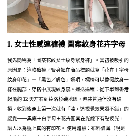
1.
女士性感連褲襪 圖案紋身花卉字母
我先簡稱為「圖案花紋女士紋身緊身褲」。當初被吸引的
原因是：這款褲襪／緊身褲在商品標題就寫「花卉＋字母
紋身印花」＋「黑色／膚色」選項，標榜可以像假紋身一
樣在腿部、穿搭中展現紋身感。運送過程：從下單到香港
起飛約 12 天左右到達洛杉磯地區，包裝普通但沒有破
損。收到後穿上第一次就有「哇，這視覺效果還不錯」的
感覺——黑底＋白字母＋花卉圖案在光線下有點反光，
讓人以為腿上真的有印花。 使用體驗：布料偏薄（說是