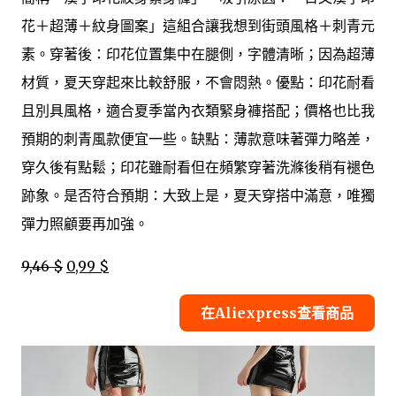
花＋超薄＋紋身圖案」這組合讓我想到街頭風格＋刺青元
素。穿著後：印花位置集中在腿側，字體清晰；因為超薄
材質，夏天穿起來比較舒服，不會悶熱。優點：印花耐看
且別具風格，適合夏季當內衣類緊身褲搭配；價格也比我
預期的刺青風款便宜一些。缺點：薄款意味著彈力略差，
穿久後有點鬆；印花雖耐看但在頻繁穿著洗滌後稍有褪色
跡象。是否符合預期：大致上是，夏天穿搭中滿意，唯獨
彈力照顧要再加強。
9,46 $
0,99 $
在Aliexpress查看商品