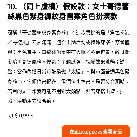
10.
（同上虛構）假設款：女士哥德蕾
絲黑色緊身褲紋身圖案角色扮演款
簡稱「哥德蕾絲紋身緊身褲」。這款我挑的是「角色扮演
／哥德風」元素滿滿，適合主題活動或特殊穿搭。穿著體
驗：黑色為主、蕾絲細節集中在大腿／膝蓋位置，紋身圖
案暗黑哥德風格。優點：主題感強、視覺效果驚艷；缺
點：當作內搭日常可能稍微「太過」。與市面普通黑色緊
身褲比，它顏值高很多，但價位也較高。是否符合預期：
若目的是日常我可能不用它太頻繁，但若穿搭出遊、拍
照、活動用它很合適。
5,1 $
0,99 $
在Aliexpress查看商品