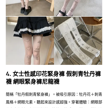
4.
女士性感印花緊身褲 假刺青牡丹褲
襪 網眼緊身褲尼龍襪
簡稱「牡丹假刺青緊身褲」。被吸引原因：牡丹花＋刺青
風格＋網眼元素，聽起來設計感超強。穿著體驗：網眼部