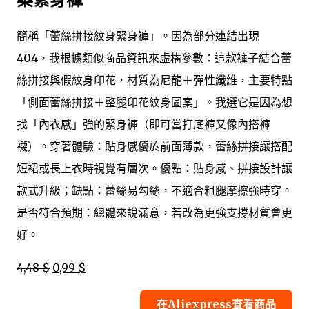
簡稱「蕾絲拼接紋身緊身褲」。因為部分連結出現
404，我根據類似商品資訊來虛構參數：這款褲子結合蕾
絲拼接與假紋身印花，材質為尼龍＋彈性纖維，主要特點
「側面蕾絲拼接＋整腿印花紋身圖案」。我選它是因為想
找「內衣感」強的緊身褲（即可當打底褲又像內搭褲
襪）。穿著體驗：貼身感優於前面薄款，蕾絲拼接讓搭配
短裙或長上衣時視覺有層次。優點：貼身感、拼接設計讓
款式升級；缺點：蕾絲易勾絲，不適合粗腿摩擦強時穿。
是否符合預期：總體來說滿意，若改為更強支撐材質會更
好。
4,48 $
0,99 $
在Aliexpress查看商品