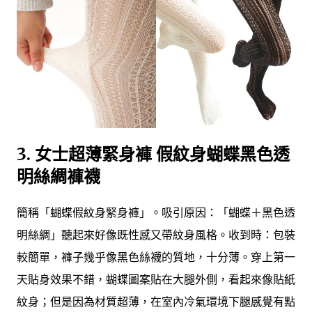
3.
女士超薄緊身褲 假紋身蝴蝶黑色透
明絲綢褲襪
簡稱「蝴蝶假紋身緊身褲」。吸引原因：「蝴蝶＋黑色透
明絲綢」聽起來好像既性感又帶紋身風格。收到時：包裝
較簡單，褲子幾乎像黑色絲襪的質地，十分薄。穿上第一
天貼身效果不錯，蝴蝶圖案貼在大腿外側，看起來像貼紙
紋身；但是因為材質超薄，在室內冷氣環境下腿感覺有點