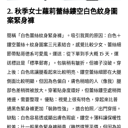
2.
秋季女士蘿莉蕾絲鏤空白色紋身圖
案緊身褲
簡稱「白色蕾絲紋身緊身褲」。吸引我買的原因：白色＋
鏤空蕾絲＋紋身圖案三元素結合，感覺比較少女、蕾絲細
節帶點哥德系可愛風。運送：從下單到手大概 15 天，運
送標註是「標準郵寄」。包裝稍有皺折，但褲子沒破。穿
上後：白色底讓腿看起來比較明亮、鏤空蕾絲細節在大腿
側面比較明顯，但因為色偏白，膚色稍暗的人（像我）腿
部色差稍微被放大。穿著貼身度還好，但蕾絲鏤空處稍微
捲邊，需要整理。 優點：視覺上很有特色，穿起來比普
通黑色緊身褲更加「裝飾性強」，適合拍照／出門穿搭。
缺點：白色容易透或顯出膚色瑕疵，鏤空＋薄料讓保暖性
較差；比一般黑色緊身褲稍貴（雖然還算平價，但因為設