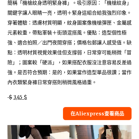
簡稱「機槍紋身透明緊身褲」。吸引原因：「機槍紋身」
關鍵字讓人眼睛一亮，透明＋緊身這組合給我強烈印象。
穿著體驗：透膚材質明顯，紋身圖案像機槍彈匣、金屬感
元素較重，帶點軍裝＋街頭混搭風。優點：造型個性極
強、適合拍照／出門夜間穿搭；價格包郵讓人感受值。缺
點：透明材質視覺效果佳但支撐弱，日常穿可能稍微「冒
險」；圖案較「硬派」，如果搭配衣服沒注意容易反差過
強。是否符合預期：是的，如果當作造型單品很讚；當作
內衣類緊身褲日常穿搭則稍微風格過重。
$
3,45 $
在Aliexpress查看商品