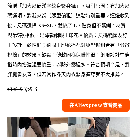
簡稱「加大尺碼漢字紋身緊身褲」。吸引原因：有加大尺
碼選項，對我來說（腿型偏粗）這點特別重要。運送收到
後：尺碼選擇 XS–XL，我挑了 L，貼身但不緊繃。材質
與第5款相似，是薄款網眼＋印花。優點：尺碼範圍友好
＋設計一致性好；網眼＋印花搭配對腿型偏粗者有「分散
視線」的效果。缺點：薄款同樣保暖性弱；網眼設計在穿
搭時內搭建議要慎重，以防外露過多。符合預期？是，對
胖腿者友善，但若當作冬天內衣緊身褲穿就不太推薦。
53,51 $
7,59 $
在Aliexpress查看商品