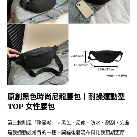
原創黑色時尚尼龍腰包｜耐操運動型
TOP 女性腰包
第三款則是「務實派」。黑色、尼龍、防水、耐刮，完全
是我通勤最常背的一種。開箱後發現布料比我預期更厚