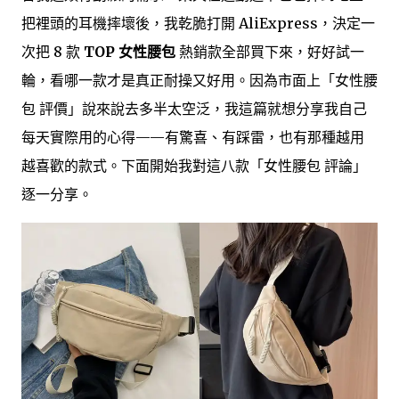
把裡頭的耳機摔壞後，我乾脆打開 AliExpress，決定一
次把 8 款
TOP 女性腰包
熱銷款全部買下來，好好試一
輪，看哪一款才是真正耐操又好用。因為市面上「女性腰
包 評價」說來說去多半太空泛，我這篇就想分享我自己
每天實際用的心得——有驚喜、有踩雷，也有那種越用
越喜歡的款式。下面開始我對這八款「女性腰包 評論」
逐一分享。