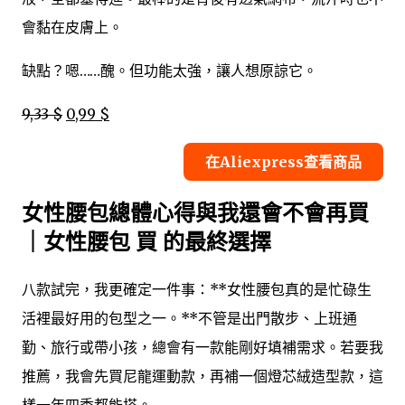
會黏在皮膚上。
缺點？嗯……醜。但功能太強，讓人想原諒它。
9,33 $
0,99 $
在Aliexpress查看商品
女性腰包總體心得與我還會不會再買
｜女性腰包 買 的最終選擇
八款試完，我更確定一件事：**女性腰包真的是忙碌生
活裡最好用的包型之一。**不管是出門散步、上班通
勤、旅行或帶小孩，總會有一款能剛好填補需求。若要我
推薦，我會先買尼龍運動款，再補一個燈芯絨造型款，這