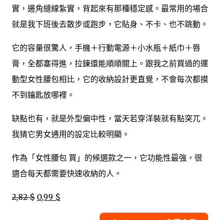
實，邊角縫線紮實，背起來有那種穩定感。最常用的場合
就是我下班後去散步或跑步，它貼身、不卡、也不跳動。
它的容量很驚人，手機＋行動電源＋小水瓶＋紙巾＋唇
膏，全都塞得進，拉鍊還能順順關上。跟我之前買過的運
動型女性腰包相比，它的收納設計更直覺，不會每次都摸
不到鑰匙放哪裡。
缺點也有，就是外型偏中性，當天若穿洋裝就有點突兀。
我猜它男女通用的設定比較明顯。
作為「女性腰包 買」的候選款之一，它功能性最強，很
適合每天都需要快速收納的人。
2,82 $
0,99 $