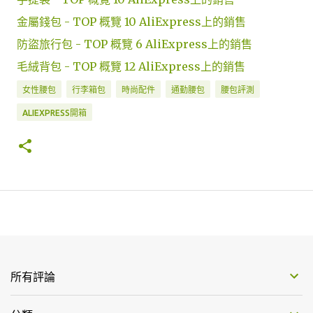
金屬錢包 - TOP 概覽 10 AliExpress上的銷售
防盜旅行包 - TOP 概覽 6 AliExpress上的銷售
毛絨背包 - TOP 概覽 12 AliExpress上的銷售
女性腰包
行李箱包
時尚配件
通勤腰包
腰包評測
ALIEXPRESS開箱
所有評論