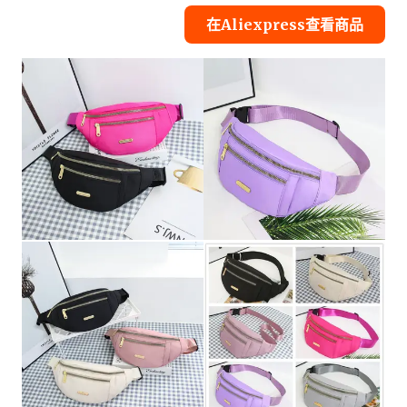
在Aliexpress查看商品