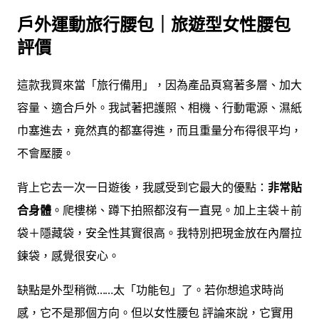
戶外運動旅行腰包｜旅遊型女性腰包
評價
這款我買來當「旅行備用」，因為產品頁寫著多層、加大
容量、適合戶外。我試著把護照、相機、行動電源、濕紙
巾塞進去，竟然真的都塞得進，而且重量分布得很平均，
不會壓腰。
背上它去一次一日遊後，我感受到它最大的優點：
非常貼
合身體
。爬樓梯、蹲下拍照都沒有一直晃。加上主袋＋前
袋＋隱藏袋，安全性其實很高。我特別把現金放在內層拉
鍊袋，感覺很安心。
缺點是外型稍微……太「功能包」了。若你想追求時尚
感，它不是那個方向。但以女性腰包 評論來說，它實用