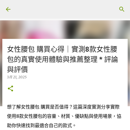
跳至主要內容
女性腰包 購買心得｜實測8款女性腰
包的真實使用體驗與推薦整理 * 評論
與評價
3月 21, 2025
想了解女性腰包 購買是否值得？這篇深度實測分享實際
使用8款女性腰包的容量、材質、優缺點與使用場景，協
助你快速找到最適合自己的款式。