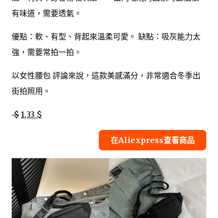
有味道，需要透氣。
優點：軟、有型、背起來溫柔可愛。 缺點：吸灰能力太
強，需要常拍一拍。
以女性腰包 評論來說，這款美感滿分，非常適合冬季出
街拍照用。
$
1,33 $
在Aliexpress查看商品