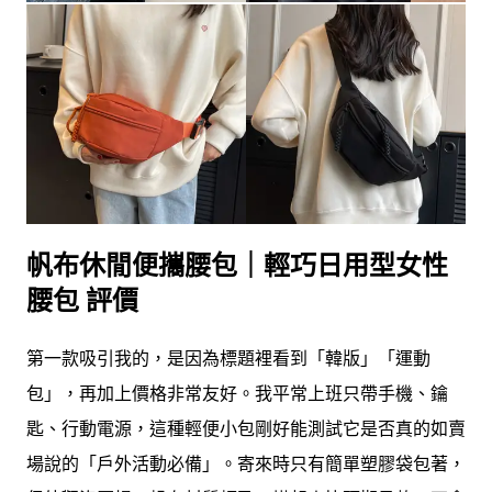
帆布休閒便攜腰包｜輕巧日用型女性
腰包 評價
第一款吸引我的，是因為標題裡看到「韓版」「運動
包」，再加上價格非常友好。我平常上班只帶手機、鑰
匙、行動電源，這種輕便小包剛好能測試它是否真的如賣
場說的「戶外活動必備」。寄來時只有簡單塑膠袋包著，