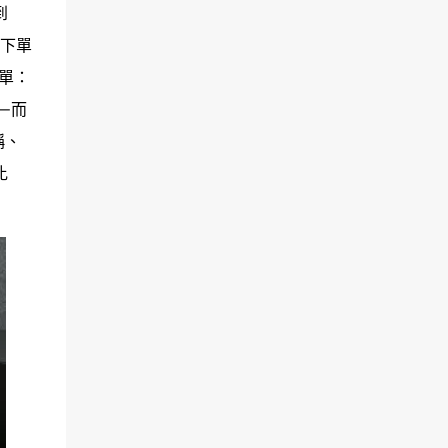
到
次下單
單：
—而
稱、
比