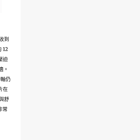
收到
12
壓迫
適。
轉軸仍
片在
光與舒
非常