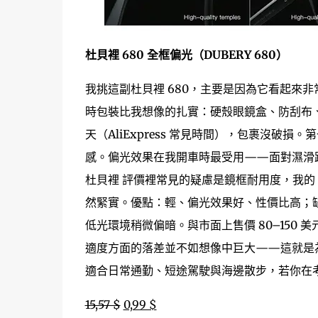
杜貝裡 680 全框偏光（DUBERY 680）
我挑這副杜貝裡 680，主要是因為它看起來
時包裝比我想像的扎實：硬殼眼鏡盒、防刮布、簡
天（AliExpress 常見時間），包裹沒破
感。偏光效果在我開車時最受用——面對濕滑
杜貝裡 評價裡常見的疑慮是鏡框耐用度，我的
然緊實。優點：輕、偏光效果好、性價比高；缺
低光環境稍微偏暗。與市面上售價 80–150 
適度方面的落差並不如想像中巨大——這就是為
適合日常通勤、短途駕駛與海邊散步，若你在考
15,57 $
0,99 $