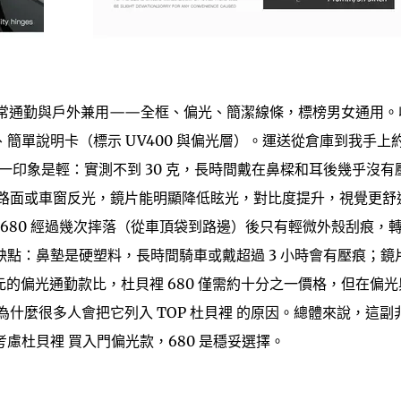
非常通勤與戶外兼用——全框、偏光、簡潔線條，標榜男女通用。
單說明卡（標示 UV400 與偏光層）。運送從倉庫到我手上約 
損。第一印象是輕：實測不到 30 克，長時間戴在鼻樑和耳後幾乎沒有
路面或車窗反光，鏡片能明顯降低眩光，對比度提升，視覺更舒
 680 經過幾次摔落（從車頂袋到路邊）後只有輕微外殼刮痕，
點：鼻墊是硬塑料，長時間騎車或戴超過 3 小時會有壓痕；鏡
美元的偏光通勤款比，杜貝裡 680 僅需約十分之一價格，但在偏
什麼很多人會把它列入 TOP 杜貝裡 的原因。總體來說，這副
慮杜貝裡 買入門偏光款，680 是穩妥選擇。