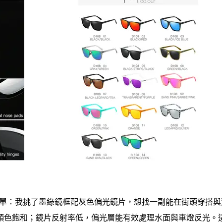
引我下單：我挑了墨綠鏡框配灰色偏光鏡片，想找一副能在街頭穿搭
顏色飽和；鏡片反射率低，偏光層能有效處理水面與車燈反光。