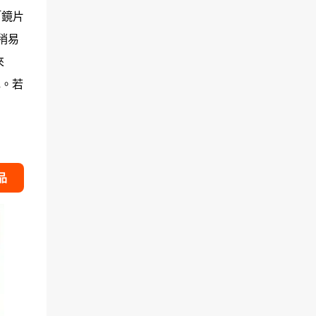
「鏡片
稍易
來
色。若
品