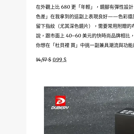
在外觀上比 680 更「年輕」，鏡腳有彈性
色差」在我拿到的這副上表現良好——色彩還
留下指紋（尤其深色鏡片），需要常用附贈的布
說，跟市面上 40–60 美元的快時尚品牌相
你想在「杜貝裡 買」中挑一副兼具潮流與功能的
14,57 $
0,99 $