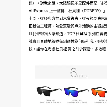
獵）。對我來說，太陽眼鏡不是配件而是「必
AliExpress 上一整排「杜貝裡（DUB
十副，從經典方框到木質復古、從夜視到高階設計
把我做工程師、熱愛駕駛與戶外活動的主觀感
且我也想讓大家知道，TOP 杜貝裡 系列在
誠實且具體地敘述每副眼鏡為何吸引我、運送
較，讓你在考慮杜貝裡 買之前少踩雷、多收穫