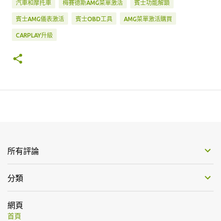
汽車和摩托車
梅賽德斯AMG菜單激活
賓士功能解鎖
賓士AMG儀表激活
賓士OBD工具
AMG菜單激活購買
CARPLAY升級
所有評論
分類
網頁
首頁