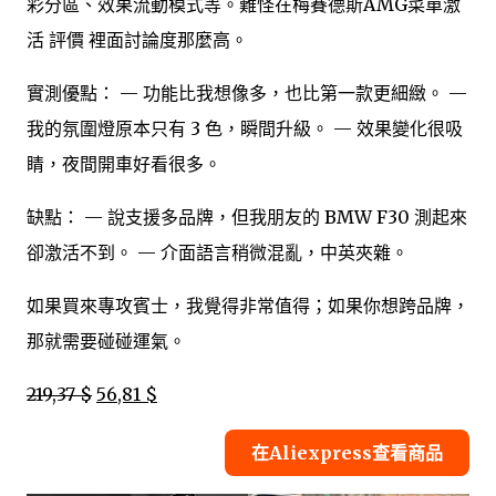
彩分區、效果流動模式等。難怪在梅賽德斯AMG菜單激
活 評價 裡面討論度那麼高。
實測優點： — 功能比我想像多，也比第一款更細緻。 —
我的氛圍燈原本只有 3 色，瞬間升級。 — 效果變化很吸
睛，夜間開車好看很多。
缺點： — 說支援多品牌，但我朋友的 BMW F30 測起來
卻激活不到。 — 介面語言稍微混亂，中英夾雜。
如果買來專攻賓士，我覺得非常值得；如果你想跨品牌，
那就需要碰碰運氣。
219,37 $
56,81 $
在Aliexpress查看商品