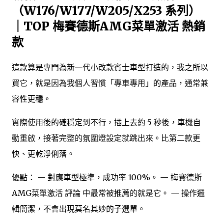
（W176/W177/W205/X253 系列）
｜TOP 梅賽德斯AMG菜單激活 熱銷
款
這款算是專門為新一代小改款賓士車型打造的，我之所以
買它，就是因為我個人習慣「專車專用」的產品，通常兼
容性更穩。
實際使用後的確穩定到不行，插上去約 5 秒後，車機自
動重啟，接著完整的氛圍燈設定就跳出來。比第二款更
快、更乾淨俐落。
優點： — 對應車型極準，成功率 100%。 — 梅賽德斯
AMG菜單激活 評論 中最常被推薦的就是它。 — 操作邏
輯簡潔，不會出現莫名其妙的子選單。