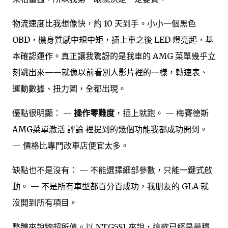
物流速度比我想像快，約 10 天到手。小小一個黑色
OBD，機身質感中規中矩，插上車之後 LED 燈亮起，基
本確認運作。真正讓我驚訝的是我車的 AMG 菜單幾乎立
刻跳出來——就像以前看別人影片裡的一樣，轉速表、
運動數據、扭力圖，全都出現。
優點很明顯： —
操作零難度
，插上就跑。 — 梅賽德斯
AMG菜單激活 評論 裡提到的幾個功能我都成功開到。
— 價格比專門改車店便宜太多。
缺點也不是沒有： — 不能選擇細部參數，只能一鍵式啟
動。 — 不是所有車型都百分百成功，我朋友的 GLA 就
沒開到所有項目。
整體來說物超所值。以 NTG5S1 來說，這款已經是最穩