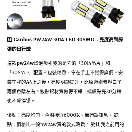
1️⃣ Canbus PW24W 3014 LED 30SMD：亮度高到誇
張的日行燈
這款
pw24w
燈泡吸引我的是它的「3014晶片」和
「30SMD」配置。包裝精緻，拿在手上不覺得廉價。安
裝在我的A4上之後，亮度明顯提升，比原廠鹵素燈白了
兩個色階左右。散熱鋁材質做得不錯，連續點亮20分鐘
也不覺得燙。
優點：亮度均勻、色溫接近6000K、無錯誤訊息。 缺
點：價格比一般pw24w買的款式略貴。 對比我之前用的