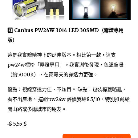
3️⃣ Canbus PW24W 3014 LED 30SMD（霧燈專用
版）
這是我實驗精神下的延伸版本。相比第一款，這支
pw24w標榜「霧燈專用」。我實測後發現，色溫偏暖
（約5000K），在雨霧天的穿透力更強。
優點：視線穿透力佳、不炫目。 缺點：包裝標籤略亂，
看不出產地。 這組pw24w 評價我給8.5/10，特別推薦給
開山路或多雨城市的朋友。
$
5,55 $