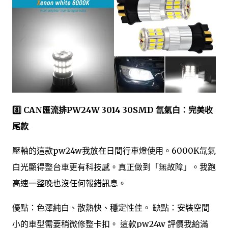
8️⃣ CAN匯流排PW24W 3014 30SMD 氙氣白：完美收
尾款
壓軸的這款pw24w我放在日間行車燈使用。6000K氙氣
白光顯得整台車更有科技感。真正做到「無故障」。我跑
高速一整晚也沒任何報錯訊息。
優點：色澤純白、散熱快、穩定性佳。 缺點：安裝空間
小的車型需要稍微修整卡扣。 這款pw24w 評價我給滿