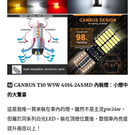
7️⃣ CANBUS T10 W5W 4014-24SMD 內裝燈：小燈中
的大驚喜
這是我唯一買來裝在車內的燈。雖然不是主流pw24w，
但屬於同系列白光LED。裝在頂燈位置後，整個車內亮度
提升兩倍以上！