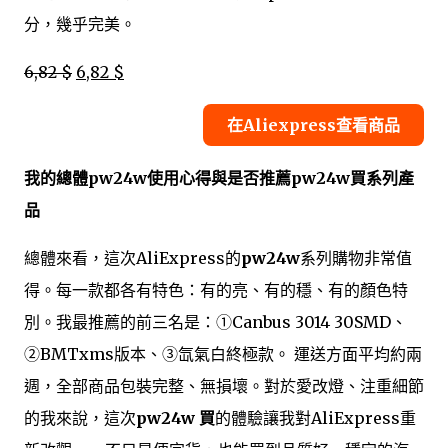
分，幾乎完美。
6,82 $
6,82 $
在Aliexpress查看商品
我的總體pw24w使用心得與是否推薦pw24w買系列產
品
總體來看，這次AliExpress的
pw24w
系列購物非常值
得。每一款都各有特色：有的亮、有的穩、有的顏色特
別。我最推薦的前三名是：①Canbus 3014 30SMD、
②BMTxms版本、③氙氣白終極款。 運送方面平均約兩
週，全部商品包裝完整、無損壞。對於愛改燈、注重細節
的我來說，這次
pw24w 買
的體驗讓我對AliExpress重