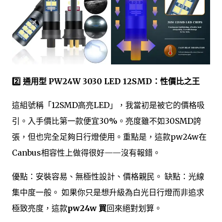
2️⃣ 通用型 PW24W 3030 LED 12SMD：性價比之王
這組號稱「12SMD高亮LED」，我當初是被它的價格吸
引。入手價比第一款便宜30%。亮度雖不如30SMD誇
張，但也完全足夠日行燈使用。重點是，這款pw24w在
Canbus相容性上做得很好——沒有報錯。
優點：安裝容易、無極性設計、價格親民。 缺點：光線
集中度一般。 如果你只是想升級為白光日行燈而非追求
極致亮度，這款
pw24w 買
回來絕對划算。