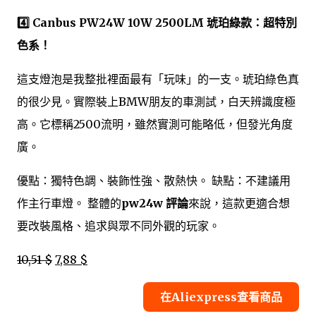
4️⃣ Canbus PW24W 10W 2500LM 琥珀綠款：超特別
色系！
這支燈泡是我整批裡面最有「玩味」的一支。琥珀綠色真
的很少見。實際裝上BMW朋友的車測試，白天辨識度極
高。它標稱2500流明，雖然實測可能略低，但發光角度
廣。
優點：獨特色調、裝飾性強、散熱快。 缺點：不建議用
作主行車燈。 整體的
pw24w 評論
來說，這款更適合想
要改裝風格、追求與眾不同外觀的玩家。
10,51 $
7,88 $
在Aliexpress查看商品