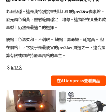
老派但穩。這是我特別挑來對比LED的
pw24w
鹵素燈。
發光顏色偏黃，照射範圍穩定且均勻。這類燈在某些老款
車型上仍然是最適合的選擇。
優點：色溫柔和、不刺眼。 缺點：壽命短、耗電高。 但
在價格上，它幾乎是最便宜的pw24w 買選之一，適合預
算有限或想維持原車風格的車主。
$
6,17 $
在Aliexpress查看商品