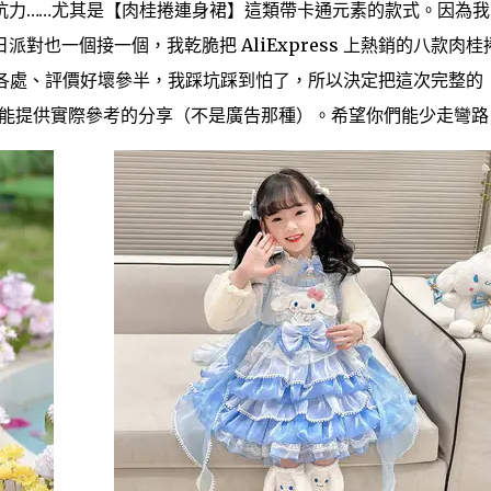
抗力……尤其是【肉桂捲連身裙】這類帶卡通元素的款式。因為我
對也一個接一個，我乾脆把 AliExpress 上熱銷的八款肉桂
各處、評價好壞參半，我踩坑踩到怕了，所以決定把這次完整的
正能提供實際參考的分享（不是廣告那種）。希望你們能少走彎路