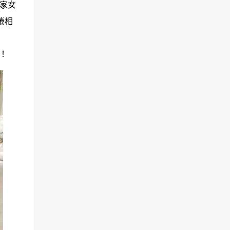
家女
捲相
！