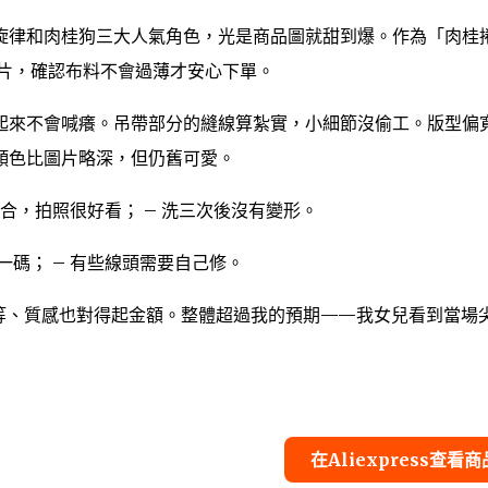
旋律和肉桂狗三大人氣角色，光是商品圖就甜到爆。作為「肉桂
照片，確認布料不會過薄才安心下單。
起來不會喊癢。吊帶部分的縫線算紮實，小細節沒偷工。版型偏
顏色比圖片略深，但仍舊可愛。
融合，拍照很好看； – 洗三次後沒有變形。
一碼； – 有些線頭需要自己修。
格中等、質感也對得起金額。整體超過我的預期——我女兒看到當場
在Aliexpress查看商