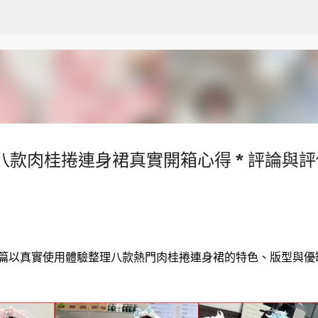
跳至主要內容
八款肉桂捲連身裙真實開箱心得 * 評論與評
本篇以真實使用體驗整理八款熱門肉桂捲連身裙的特色、版型與優