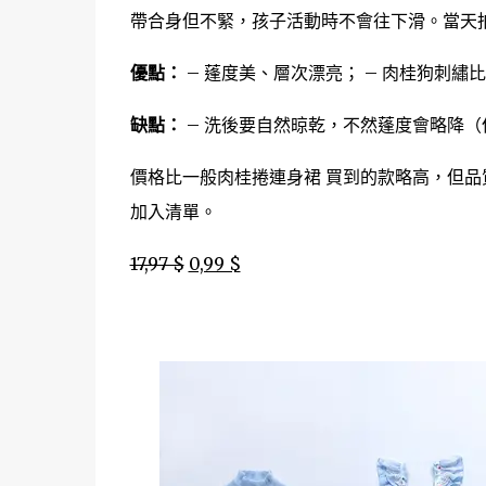
帶合身但不緊，孩子活動時不會往下滑。當天
優點：
– 蓬度美、層次漂亮； – 肉桂狗刺繡比
缺點：
– 洗後要自然晾乾，不然蓬度會略降（
價格比一般肉桂捲連身裙 買到的款略高，但
加入清單。
17,97 $
0,99 $