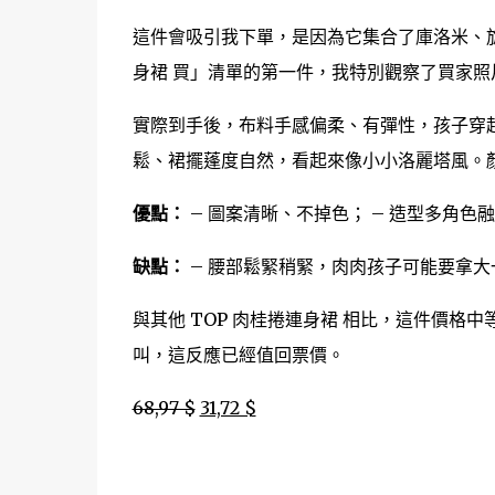
這件會吸引我下單，是因為它集合了庫洛米、
身裙 買」清單的第一件，我特別觀察了買家
實際到手後，布料手感偏柔、有彈性，孩子穿
鬆、裙擺蓬度自然，看起來像小小洛麗塔風。
優點：
– 圖案清晰、不掉色； – 造型多角色
缺點：
– 腰部鬆緊稍緊，肉肉孩子可能要拿大
與其他 TOP 肉桂捲連身裙 相比，這件價
叫，這反應已經值回票價。
68,97 $
31,72 $