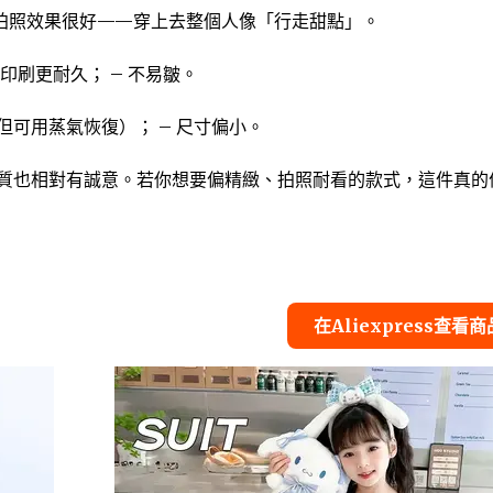
拍照效果很好——穿上去整個人像「行走甜點」。
印刷更耐久； – 不易皺。
但可用蒸氣恢復）； – 尺寸偏小。
品質也相對有誠意。若你想要偏精緻、拍照耐看的款式，這件真的
在Aliexpress查看商