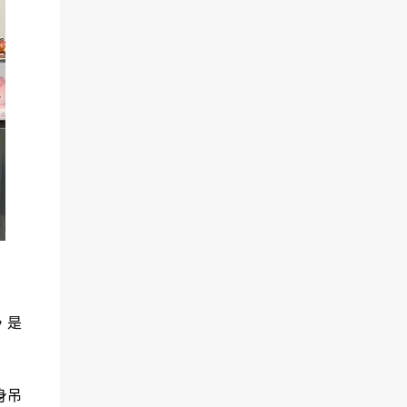
，是
身吊