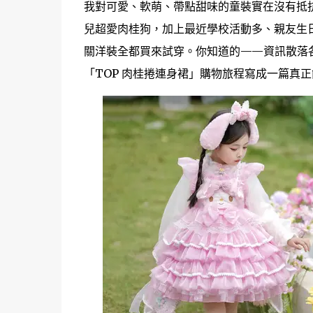
我對可愛、軟萌、帶點甜味的童裝實在沒有抵
兒超愛肉桂狗，加上最近學校活動多、親友生日派
關洋裝全都買來試穿。你知道的——資訊散落
「TOP 肉桂捲連身裙」購物旅程寫成一篇真