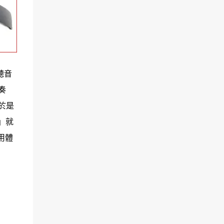
聽音
奏
於是
」就
用體