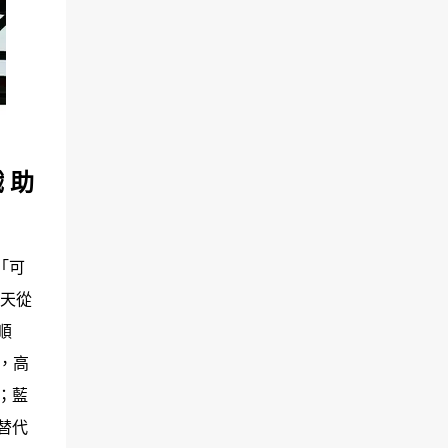
戲 助
「可
 天從
順
，高
；藍
替代