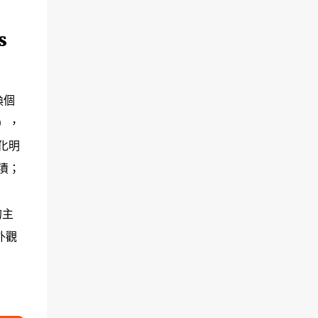
s
換個
），
化明
漬；
的主
外觀