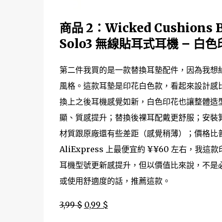
商品 2：Wicked Cushions 
Solo3 無線貼耳式耳機 – 白
第二件我買的是一款替換耳墊配件，因為我想給
風格。這款耳墊是印花白色款，看起來設計感
換上之後耳機感覺如新，白色印花也讓整體造
顯、質感提升；替換後裸耳配戴更舒服；安裝
材質跟原廠還有些差距（感覺稍薄）；價格比普
AliExpress 上最便宜約
¥
¥
60 左右，我這
耳機型號更新感提升，但以價值比來說，不是
或使用舒適度的話，推薦這款。
3,99 $
0,99 $