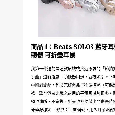
商品 1：Beats SOLO3 藍牙
聽器 可折疊耳機
我第一件選的是這款原裝或接近原裝的「節拍獨奏 
折疊」還有遊戲／助聽器用途，就被吸引。下單
中國到波蘭，包裝完好但盒子稍微擠壓（可能
暢，聲音質感比我之前用的平價耳機強很多。開
頻也清晰，不會糊。折疊也方便帶出門畫畫時
牙連線穩定。 缺點：耳罩偏硬，用久耳朵略