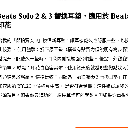
Beats Solo 2 & 3 替換耳墊，適用於 Beat
色印花
我的「節拍獨奏 3」換個新耳墊，讓耳機戴久也舒服一些、也
比較強。 使用體驗：拆下原耳墊（稍微有點費力但說明有寫步驟
型提升。配戴久一些時，耳朵內側接觸面滑順些。 優點：外觀變
算簡單。 缺點：印花白色容易髒，使用幾天後就發現些微點狀污
通純黑款略高。 價格比較：同類為「節拍獨奏 3 替換耳墊」在
款印花版約
¥
¥
120，價格算中高。 是否符合預期：這件確實讓我
必須項目。如果你只追功能，原裝耳墊可能就夠。但如果你重視