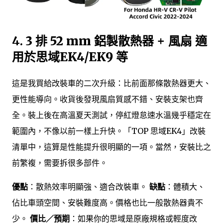
4.
3 排 52 mm 鋁製散熱器 + 風扇 適
用於思域EK4/EK9 等
這是我買給改裝車的二次升級：比前面那條散熱器更大、
更性能導向。收貨後發現風扇質感不錯、安裝支架也齊
全。裝上後在高溫夏天測試，停紅燈怠速水溫幾乎穩定在
範圍內，不像以前一樣上升快。「TOP 思域EK4」改裝
清單中，這算是性能提升很明顯的一項。當然，安裝比之
前繁複，需要拆很多部件。
優點
：散熱效率明顯強、適合改裝車。
缺點
：體積大、
佔比車頭空間、安裝難度高。價格也比一般散熱器貴不
少。
價比／預期
：如果你的思域是原廠規格或輕度改