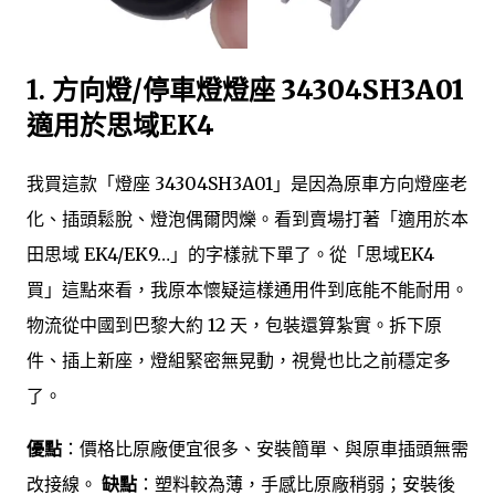
1.
方向燈/停車燈燈座 34304SH3A01
適用於思域EK4
我買這款「燈座 34304SH3A01」是因為原車方向燈座老
化、插頭鬆脫、燈泡偶爾閃爍。看到賣場打著「適用於本
田思域 EK4/EK9…」的字樣就下單了。從「思域EK4
買」這點來看，我原本懷疑這樣通用件到底能不能耐用。
物流從中國到巴黎大約 12 天，包裝還算紮實。拆下原
件、插上新座，燈組緊密無晃動，視覺也比之前穩定多
了。
優點
：價格比原廠便宜很多、安裝簡單、與原車插頭無需
改接線。
缺點
：塑料較為薄，手感比原廠稍弱；安裝後