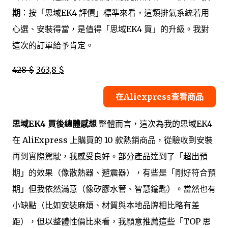
期
：按「思域EK4 評價」標準來看，這類排氣系統若用
心選、安裝得當，是值得「思域EK4 買」的升級。我對
這次的訂單給予肯定。
428 $
363,8 $
在Aliexpress查看商品
思域EK4 買後總體感想
整體而言，這次為我的思域EK4
在 AliExpress 上購買的 10 款熱銷商品，從驗收到安裝
再到實際駕駛，我感受良好。部分產品達到了「超出預
期」的效果（像散熱器、避震器），有些是「剛好符合預
期」但我依然滿意（像矽膠水管、智慧鑰匙）。當然也有
小缺點（比如安裝麻煩、材質與本地品牌相比略有差
距），但以整體性價比來看，我願意推薦這些「TOP 思