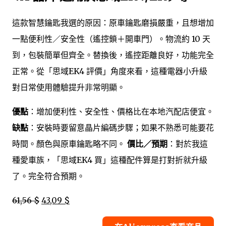
這款智慧鑰匙我選的原因：原車鑰匙磨損嚴重，且想增加
一點便利性／安全性（遙控鎖＋開車門）。物流約 10 天
到，包裝簡單但齊全。替換後，遙控距離良好，功能完全
正常。從「思域EK4 評價」角度來看，這種電器小升級
對日常使用體驗提升非常明顯。
優點
：增加便利性、安全性、價格比在本地汽配店便宜。
缺點
：安裝時要留意晶片編碼步驟；如果不熟悉可能要花
時間。顏色與原車鑰匙略不同。
價比／預期
：對於我這
種愛車族，「思域EK4 買」這種配件算是打對折就升級
了。完全符合預期。
61,56 $
43,09 $