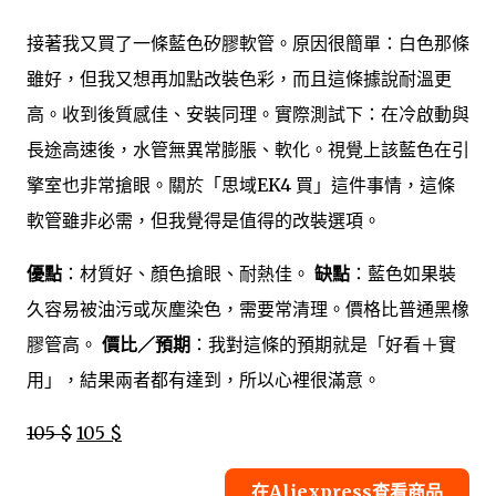
接著我又買了一條藍色矽膠軟管。原因很簡單：白色那條
雖好，但我又想再加點改裝色彩，而且這條據說耐溫更
高。收到後質感佳、安裝同理。實際測試下：在冷啟動與
長途高速後，水管無異常膨脹、軟化。視覺上該藍色在引
擎室也非常搶眼。關於「思域EK4 買」這件事情，這條
軟管雖非必需，但我覺得是值得的改裝選項。
優點
：材質好、顏色搶眼、耐熱佳。
缺點
：藍色如果裝
久容易被油污或灰塵染色，需要常清理。價格比普通黑橡
膠管高。
價比／預期
：我對這條的預期就是「好看＋實
用」，結果兩者都有達到，所以心裡很滿意。
105 $
105 $
在Aliexpress查看商品