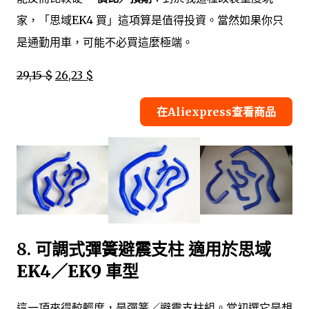
家，「思域EK4 買」這項算是值得投資。當然如果你只
是通勤用車，可能不必買這麼極端。
29,15 $
26,23 $
在Aliexpress查看商品
8.
可調式彈簧避震支柱 適用於思域
EK4／EK9 車型
這一項來得較輕度，是彈簧／避震支柱組。當初選它是想