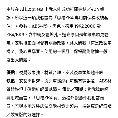
由於在 AliExpress 上我未能成功打開連結／404 錯
誤，所以這一項我假設為「思域EK4 專用前保桿改裝套
件」。參數：ABS材質、黑色、適用 1992-2000 款
EK4/EK9、含中網及霧燈孔。選它原因是想讓車頭更霸
氣。安裝後正面視覺有明顯改變，路人問我「這是改裝車
嗎？」我心裡竊喜。使用約一個月，保桿耐刷耐撞一般，
沒出大問題。
優點
：視覺效果強、材質合理、安裝後車頭整體升級。
缺點
：安裝需對齊、與原車螺絲孔可能有微誤差；ABS材
質雖好但比碳纖維輕量感弱。
價比／預期
：對我這輛經
典思域而言，「思域EK4 買」這種外觀套件我相當滿
意。若與本地改裝店做高階材質比起來，這款算是經濟版
／效果版的好選擇。