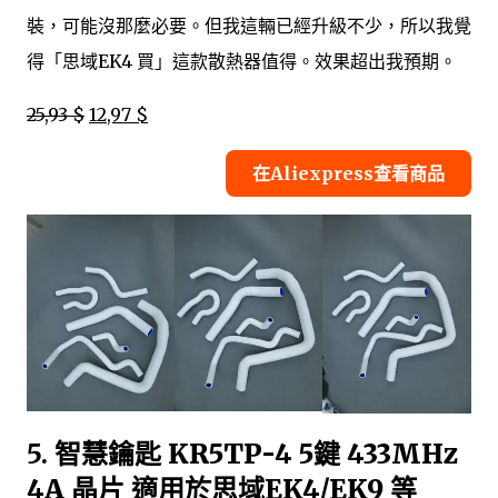
裝，可能沒那麼必要。但我這輛已經升級不少，所以我覺
得「思域EK4 買」這款散熱器值得。效果超出我預期。
25,93 $
12,97 $
在Aliexpress查看商品
5.
智慧鑰匙 KR5TP-4 5鍵 433MHz
4A 晶片 適用於思域EK4/EK9 等