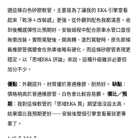
選這條白色矽膠軟管，主要是為了讓我的 EK4 引擎室看
起來「乾淨＋改裝感」更強。從外觀到配色我都滿意。收
到後觸感彈性比預期好，安裝過程中配合原車水管口直徑
無需改裝。實際駕駛後，開高轉、激烈駕駛時，原先那條
舊橡膠管偶爾會在熱車後略有硬化，而這條矽膠管表現更
穩定。以「思域EK4 評論」來說，這種升級雖非必要但
加分不少。
優點
：外觀提升、材質優於普通橡膠、耐熱好。
缺點
：
價格稍高於普通橡膠管，白色會比較容易髒。
價比／預
期
：我對這條軟管的「思域EK4 買」期望值沒設太高，
結果還比我預期更好——安裝後整個引擎室看著就更專
業了。