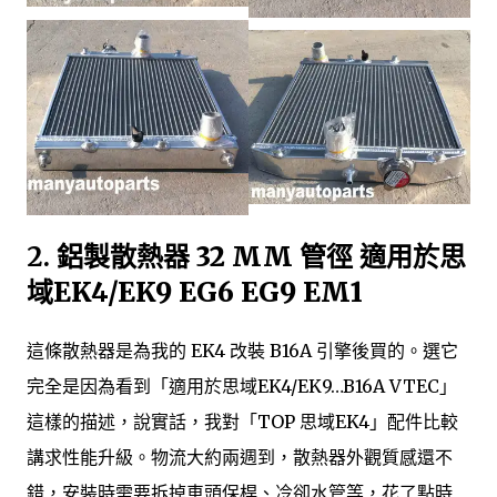
2.
鋁製散熱器 32 MM 管徑 適用於思
域EK4/EK9 EG6 EG9 EM1
這條散熱器是為我的 EK4 改裝 B16A 引擎後買的。選它
完全是因為看到「適用於思域EK4/EK9…B16A VTEC」
這樣的描述，說實話，我對「TOP 思域EK4」配件比較
講求性能升級。物流大約兩週到，散熱器外觀質感還不
錯，安裝時需要拆掉車頭保桿、冷卻水管等，花了點時