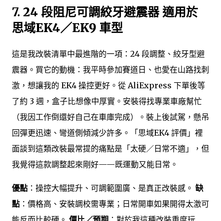
7.
24 段阻尼可調絞牙避震器 適用於
思域EK4／EK9 車型
這是我改裝清單中最進階的一項：24 段調整、絞牙型避
震器。買它的動機：我平時參加賽道日、也愛在山路找刺
激，想讓我的 EK4 操控更好。從 AliExpress 下單後等
了約 3 週，盒子比想像中厚實。安裝得找專業車廠幫忙
（我因工作倒還好自己在車庫完成）。裝上後試駕，懸吊
回彈更迅速、彎道側傾減少許多。「思域EK4 評價」裡
面談到這類改裝最常提的痛點是「太硬／日常不適」，但
我覺得這款調整起來剛好——既運動又能日常。
優點
：操控大幅提升、可調範圍廣、是真正改裝感。
缺
點
：價格高、安裝調校需專業；日常開車如果開得太激可
能反而比較硬。
價比／預期
：對於我這種改裝重度玩