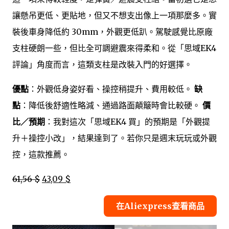
讓懸吊更低、更貼地，但又不想支出像上一項那麼多。實
裝後車身降低約 30mm，外觀更低趴。駕駛感覺比原廠
支柱硬朗一些，但比全可調避震來得柔和。從「思域EK4
評論」角度而言，這類支柱是改裝入門的好選擇。
優點
：外觀低身姿好看、操控稍提升、費用較低。
缺
點
：降低後舒適性略減、通過路面顛簸時會比較硬。
價
比／預期
：我對這次「思域EK4 買」的預期是「外觀提
升＋操控小改」，結果達到了。若你只是週末玩玩或外觀
控，這款推薦。
61,56 $
43,09 $
在Aliexpress查看商品