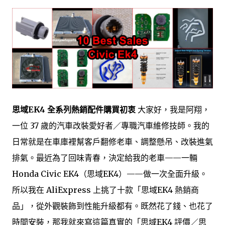
思域EK4 全系列熱銷配件購買初衷
大家好，我是阿翔，
一位 37 歲的汽車改裝愛好者／專職汽車維修技師。我的
日常就是在車庫裡幫客戶翻修老車、調整懸吊、改裝進氣
排氣。最近為了回味青春，決定給我的老車——一輛
Honda Civic EK4（思域EK4）——做一次全面升級。
所以我在 AliExpress 上挑了十款「思域EK4 熱銷商
品」，從外觀裝飾到性能升級都有。既然花了錢、也花了
時間安裝，那我就來寫這篇真實的「思域EK4 評價／思