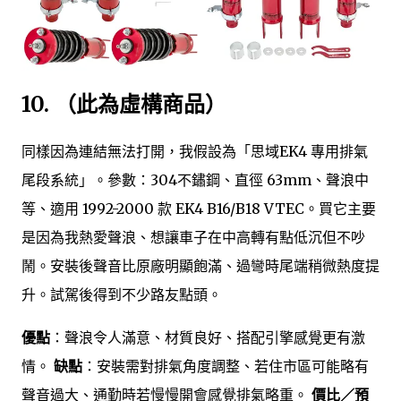
10.
（此為虛構商品）
同樣因為連結無法打開，我假設為「思域EK4 專用排氣
尾段系統」。參數：304不鏽鋼、直徑 63mm、聲浪中
等、適用 1992-2000 款 EK4 B16/B18 VTEC。買它主要
是因為我熱愛聲浪、想讓車子在中高轉有點低沉但不吵
鬧。安裝後聲音比原廠明顯飽滿、過彎時尾端稍微熱度提
升。試駕後得到不少路友點頭。
優點
：聲浪令人滿意、材質良好、搭配引擎感覺更有激
情。
缺點
：安裝需對排氣角度調整、若住市區可能略有
聲音過大、通勤時若慢慢開會感覺排氣略重。
價比／預