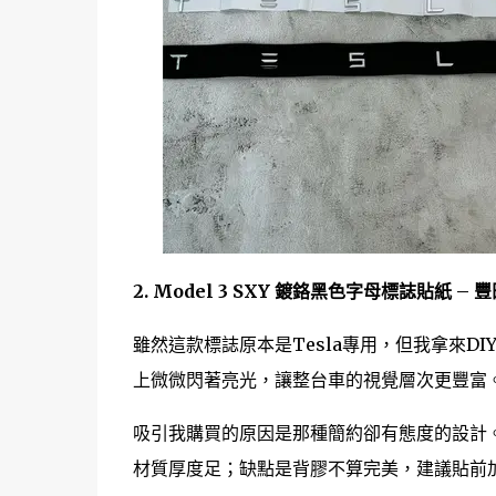
2. Model 3 SXY 鍍鉻黑色字母標誌貼紙 
雖然這款標誌原本是Tesla專用，但我拿來D
上微微閃著亮光，讓整台車的視覺層次更豐富
吸引我購買的原因是那種簡約卻有態度的設計
材質厚度足；缺點是背膠不算完美，建議貼前