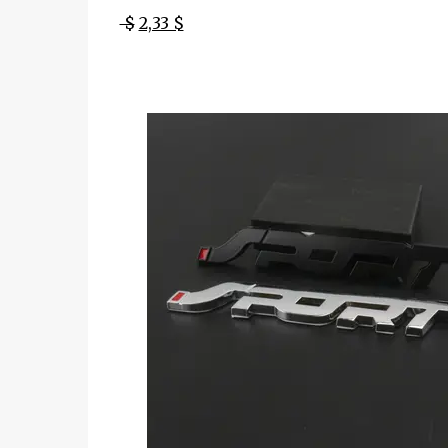
$
2,33 $