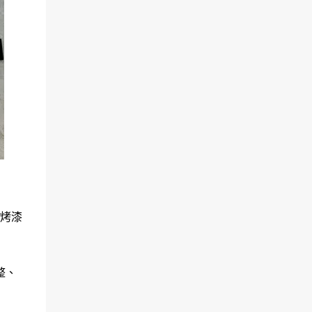
色烤漆
整、