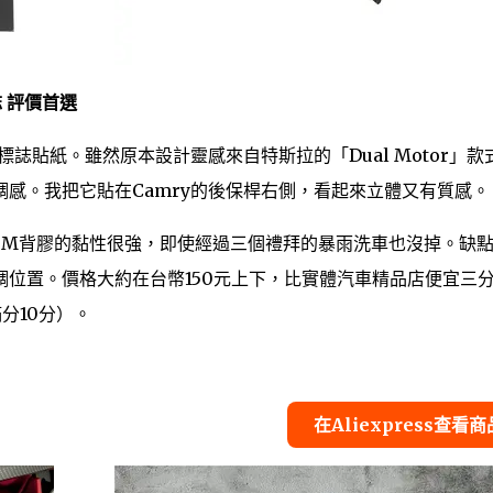
誌 評價首選
誌貼紙。雖然原本設計靈感來自特斯拉的「Dual Motor」款
感。我把它貼在Camry的後保桿右側，看起來立體又有質感。
3M背膠的黏性很強，即使經過三個禮拜的暴雨洗車也沒掉。缺
位置。價格大約在台幣150元上下，比實體汽車精品店便宜三
分10分）。
在Aliexpress查看商