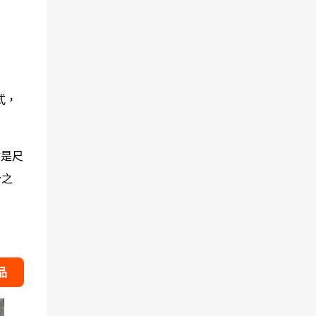
式，
點是尺
分之
品