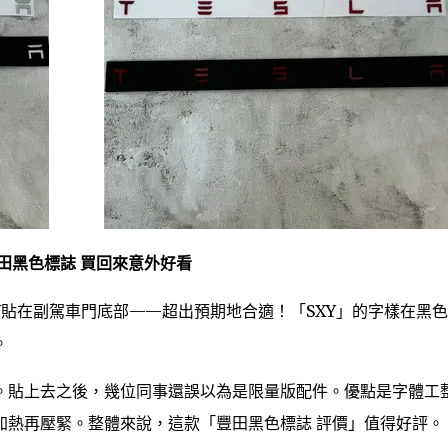
– 豐田黑色標誌 買回來意外好看
IY貼在副駕車門底部——超出預期地合適！「SXY」的字樣在黑
。
。貼上去之後，幾位同事還誤以為是限量版配件。優點是字體工
加熱再壓緊。整體來說，這款「豐田黑色標誌 評價」值得好評。