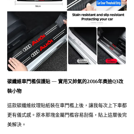
碳纖維車門檻保護貼 — 實用又帥氣的2016年奧迪Q3改
裝小物
這款碳纖維紋理貼紙裝在車門檻上後，讓我每次上下車都
更有儀式感。原本那塊金屬門檻容易刮傷，貼上這層後完
美解決。