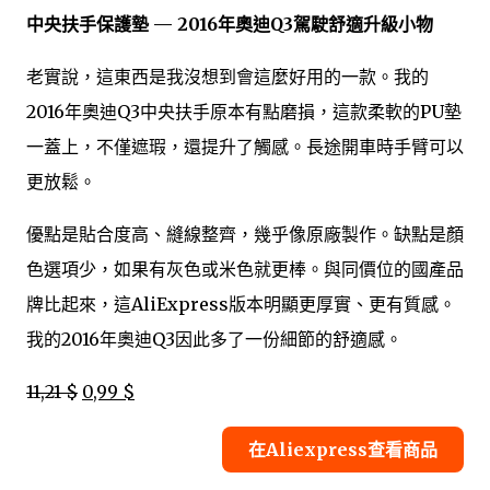
中央扶手保護墊 — 2016年奧迪Q3駕駛舒適升級小物
老實說，這東西是我沒想到會這麼好用的一款。我的
2016年奧迪Q3中央扶手原本有點磨損，這款柔軟的PU墊
一蓋上，不僅遮瑕，還提升了觸感。長途開車時手臂可以
更放鬆。
優點是貼合度高、縫線整齊，幾乎像原廠製作。缺點是顏
色選項少，如果有灰色或米色就更棒。與同價位的國產品
牌比起來，這AliExpress版本明顯更厚實、更有質感。
我的2016年奧迪Q3因此多了一份細節的舒適感。
11,21 $
0,99 $
在Aliexpress查看商品