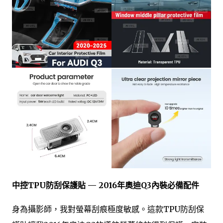
中控TPU防刮保護貼 — 2016年奧迪Q3內裝必備配件
身為攝影師，我對螢幕刮痕極度敏感。這款TPU防刮保