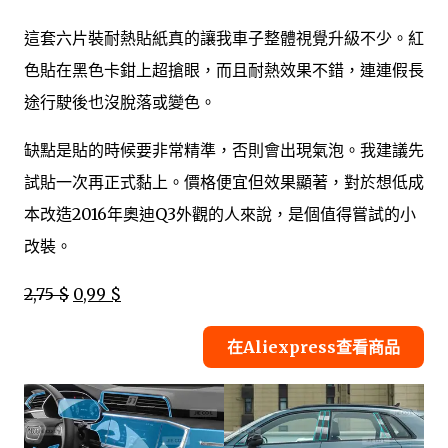
這套六片裝耐熱貼紙真的讓我車子整體視覺升級不少。紅
色貼在黑色卡鉗上超搶眼，而且耐熱效果不錯，連連假長
途行駛後也沒脫落或變色。
缺點是貼的時候要非常精準，否則會出現氣泡。我建議先
試貼一次再正式黏上。價格便宜但效果顯著，對於想低成
本改造2016年奧迪Q3外觀的人來說，是個值得嘗試的小
改裝。
2,75 $
0,99 $
在Aliexpress查看商品