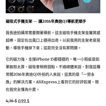
磁吸式手機支架 — 讓2016年奧迪Q3導航更順手
我長途拍攝常需要開著導航。這支磁吸手機支架金屬質感
超棒，固定在出風口上穩得出奇。以前我用的支架老是晃
動，導致手機掉下來；這款完全沒有那問題。
它的磁力強，支撐iPhone 15都穩穩的。唯一小瑕疵是如
果裝殼太厚，磁吸會稍微弱點。不過總體來說，對我這種
常開2016年奧迪Q3外拍的人來說，這真的是「一勞永
逸」的解決方案。AliExpress上看到它的好評如潮，現
在我完全懂為什麼。
4,36 $
0,99 $