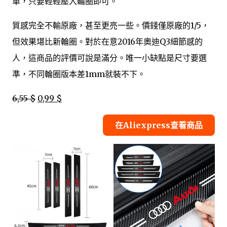
單，只要輕輕壓入輪圈即可。
質感完全不輸原廠，甚至更亮一些。價錢僅原廠的1/5，
但效果堪比新輪圈。對於在意2016年奧迪Q3細節感的
人，這商品的評價可說是滿分。唯一小缺點是尺寸要選
準，不同輪圈版本差1mm就裝不下。
6,55 $
0,99 $
在Aliexpress查看商品