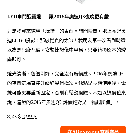
LED車門迎賓燈 — 讓2016年奧迪Q3夜晚更有戲
這是我買來純粹「玩酷」的東西。開門瞬間，地上亮起奧
迪LOGO投影，那感覺真的太帥！我朋友第一次看到時還
以為是原廠配備。安裝比想像中容易，只要替換原本的燈
座即可。
燈光清晰、色溫剛好，完全沒有廉價感。2016年奧迪Q3
的夜間氣場直接升級好幾個檔次。缺點是長期使用後，電
線可能需要重新固定，否則有鬆動風險。不過以這價位來
說，這燈的2016年奧迪Q3 評價絕對是「物超所值」。
8,22 $
0,99 $
在Aliexpress查看商品