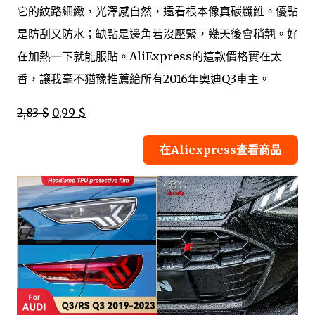
它的紋路細緻，光澤感自然，遠看根本像真碳纖維。優點
是防刮又防水；缺點是邊角若沒壓緊，幾天後會稍翹。好
在加熱一下就能服貼。AliExpress的這款價格實在太
香，讓我毫不猶豫推薦給所有2016年奧迪Q3車主。
2,83 $
0,99 $
在Aliexpress查看商品