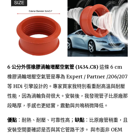
6 公分外徑橡膠渦輪增壓空氣管 (1434.C8)
這條 6 cm
橡膠渦輪增壓空氣管是專為 Expert / Partner /206/207
等 HDi 引擎設計的。專家買家我特別看重耐高溫與耐壓
性能，因為渦輪負荷很大。安裝後，我發現管子比原廠那
段略厚，手感也更結實，震動與共鳴稍微降低。
優點
：耐熱、耐壓、可靠性高；
缺點
：比原廠管稍重，且
安裝空間要確認是否與其它管路干涉。 與市面非 OEM