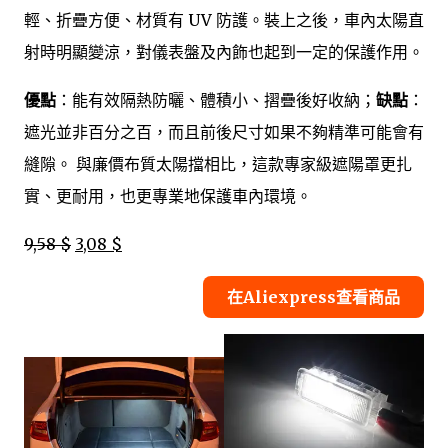
輕、折疊方便、材質有 UV 防護。裝上之後，車內太陽直
射時明顯變涼，對儀表盤及內飾也起到一定的保護作用。
優點
：能有效隔熱防曬、體積小、摺疊後好收納；
缺點
：
遮光並非百分之百，而且前後尺寸如果不夠精準可能會有
縫隙。 與廉價布質太陽擋相比，這款專家級遮陽罩更扎
實、更耐用，也更專業地保護車內環境。
9,58 $
3,08 $
在Aliexpress查看商品