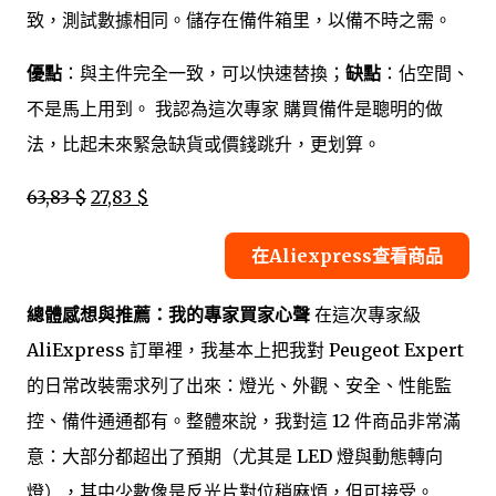
致，測試數據相同。儲存在備件箱里，以備不時之需。
優點
：與主件完全一致，可以快速替換；
缺點
：佔空間、
不是馬上用到。 我認為這次專家 購買備件是聰明的做
法，比起未來緊急缺貨或價錢跳升，更划算。
63,83 $
27,83 $
在Aliexpress查看商品
總體感想與推薦：我的專家買家心聲
在這次專家級
AliExpress 訂單裡，我基本上把我對 Peugeot Expert
的日常改裝需求列了出來：燈光、外觀、安全、性能監
控、備件通通都有。整體來說，我對這 12 件商品非常滿
意：大部分都超出了預期（尤其是 LED 燈與動態轉向
燈），其中少數像是反光片對位稍麻煩，但可接受。