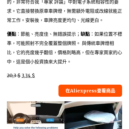
的，非常符合我「專家 評論」中對電子系統相容性的要
求。它直接替換原車車牌燈，無需額外電阻或改線就能正
常工作。安裝後，車牌亮度更均勻、光線更白。
優點
：節能、亮度佳、無錯誤提示；
缺點
：如果位置不標
準，可能照射不完全覆蓋整個牌照。 與傳統車牌燈相
比，它的亮度幾乎翻倍，價格則略高，但在專家買家的心
中，這是個小投資換來大提升。
20,3 $
3,34 $
在Aliexpress查看商品