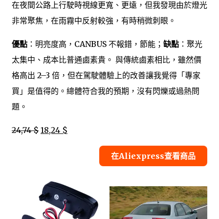
在夜間公路上行駛時視線更寬、更遠，但我發現由於燈光
非常聚焦，在雨霧中反射較強，有時稍微刺眼。
優點
：明亮度高，CANBUS 不報錯，節能；
缺點
：聚光
太集中、成本比普通鹵素貴。 與傳統鹵素相比，雖然價
格高出 2–3 倍，但在駕駛體驗上的改善讓我覺得「專家
買」是值得的。總體符合我的預期，沒有閃爍或過熱問
題。
24,74 $
18,24 $
在Aliexpress查看商品