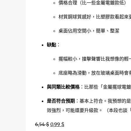
價格合理（比一些金屬電鍍款低）
材質鋼球質感好，比塑膠款看起來
桌面佔用空間小，簡單、整潔
缺點
：
擺幅較小，撞擊聲響比我想像的輕
底座略為滑動，放在玻璃桌面時會
與同類比較價格
：比那些「金屬擺球電鍍
是否符合預期
：基本上符合。我預想的是
效強烈，可能還要升級款。 （本段也談「
6,54 $
0,99 $