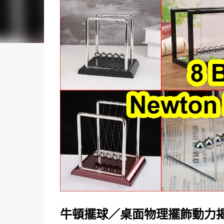
牛頓擺球／桌面物理擺飾動力揭