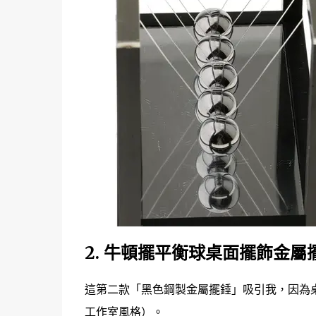
2.
牛頓擺平衡球桌面擺飾金屬
這第二款「黑色鋼製金屬擺錘」吸引我，因為
工作室風格）。