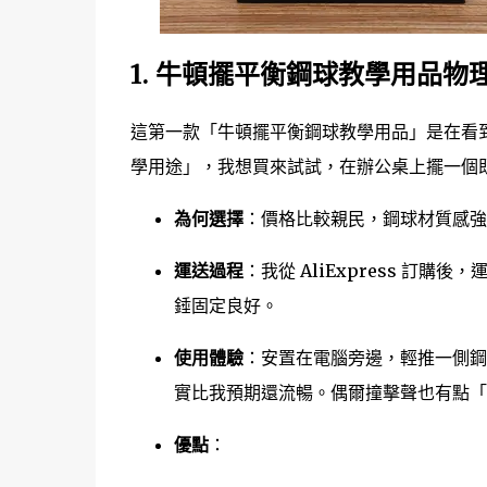
1.
牛頓擺平衡鋼球教學用品物
這第一款「牛頓擺平衡鋼球教學用品」是在看到
學用途」，我想買來試試，在辦公桌上擺一個
為何選擇
：價格比較親民，鋼球材質感強
運送過程
：我從 AliExpress 訂
錘固定良好。
使用體驗
：安置在電腦旁邊，輕推一側鋼
實比我預期還流暢。偶爾撞擊聲也有點「
優點
：