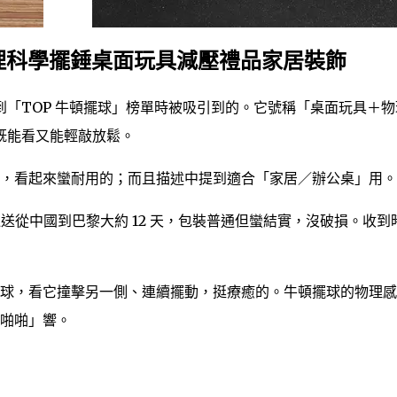
理科學擺錘桌面玩具減壓禮品家居裝飾
「TOP 牛頓擺球」榜單時被吸引到的。它號稱「桌面玩具＋物
既能看又能輕敲放鬆。
，看起來蠻耐用的；而且描述中提到適合「家居／辦公桌」用。
購後，運送從中國到巴黎大約 12 天，包裝普通但蠻結實，沒破損。收到
球，看它撞擊另一側、連續擺動，挺療癒的。牛頓擺球的物理感
啪啪」響。