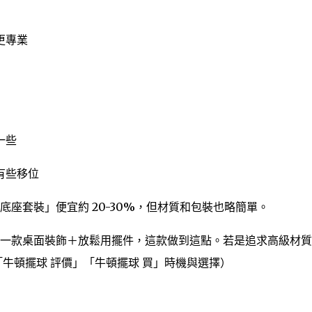
更專業
一些
有些移位
底座套裝」便宜約 20-30%，但材質和包裝也略簡單。
一款桌面裝飾＋放鬆用擺件，這款做到這點。若是追求高級材質
牛頓擺球 評價」「牛頓擺球 買」時機與選擇）