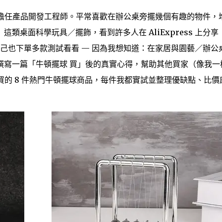
計公司擔任產品開發工程師。平常喜歡在辦公桌旁擺幾個有趣的物件，
類桌面科學玩具／擺飾，看到許多人在 AliExpress 上分享
自己也下單多款測試看看 — 因為我想知道：在家居與園藝／辦公
撰寫一篇「牛頓擺球 買」後的真實心得，幫助其他買家（像我一
ss 買的 8 件熱門牛頓擺球商品，每件我都實試並整理優缺點、比價