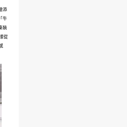
增添
「牛
桌裝
樣從
感