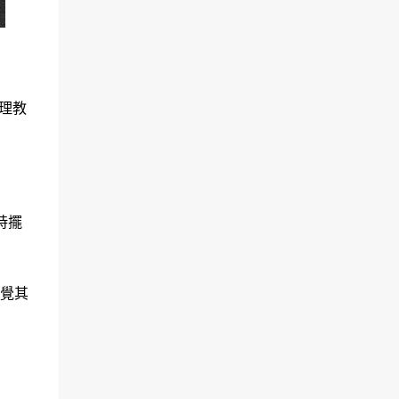
理教
時擺
覺其