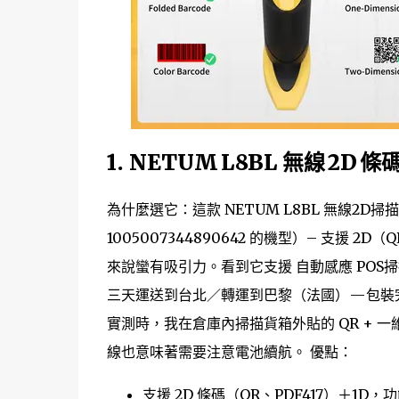
1.
NETUM L8BL 無線 2D 
為什麼選它：這款 NETUM L8BL 無線2D掃描
1005007344890642 的機型）– 支援
來說蠻有吸引力。看到它支援 自動感應 PO
三天運送到台北／轉運到巴黎（法國） — 包
實測時，我在倉庫內掃描貨箱外貼的 QR +
線也意味著需要注意電池續航。 優點：
支援 2D 條碼（QR、PDF417）＋1D