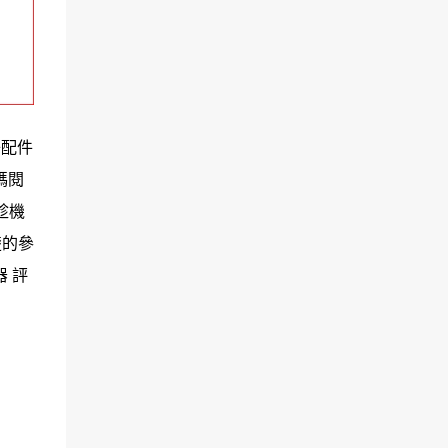
子配件
碼閱
趁機
楚的參
 評