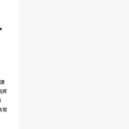
閱讀
純將
麻
表現