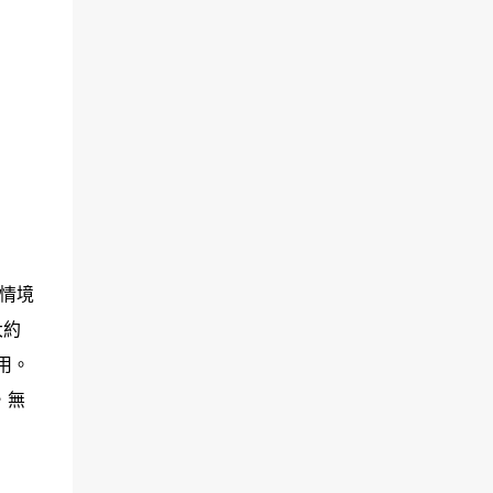
的情境
大約
用。
，無