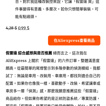
合。對於我這種改裝控來說，它讓「假雷達 買」這
件事變得有意義、多層次。若你只想簡單裝裝，可
能有點過頭。
4,28 $
0,99 $
在Aliexpress查看商品
假雷達 綜合感想與是否推薦
總而言之，這次我在
AliExpress 上關於「假雷達」的六件訂單，整體滿意度
頗高。從最簡單的尾燈警示到多階參數的偵測模組，我都
試了：無論是車用、改裝用、車庫用，都找到適合自己的
配置。如果你也像我一樣，喜歡動手、改裝、希望讓車或
車房多一層「偵測」感，那麼我願意推薦這些「假雷達」
商品給你。但如果你希望的是正統防盜系統／專業防護，
那這些「假雷達」裝置可能只能當作輔助、加分，而不是