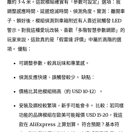
離約 3-4 米。這款模組確實有「參數可設定」選項：我
調整感應時間、延遲熄滅時間、偵測角度。實測：離開車
子、鎖好後，模組偵測到車箱附近有人靠近就觸發 LED
警示。對我這種愛玩改裝、喜歡「多階智慧參數調節」的
玩家來說，這款真的是「假雷達 評價」中屬於高階的選
項。 優點：
可調整參數，較具玩味和專業感。
偵測反應快速、誤觸發較少。 缺點：
價格比其他模組稍高（約 USD 10-12）。
安裝及調校較繁瑣，新手可能會卡。 比較：若同樣
功能的品牌模組在歐美可能報價 USD 15-20，我這
款在 AliExpress 上算划算。 符合預期？基本符