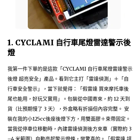
1. CYCLAMI 自行車尾燈雷達警示後
燈
我第一件下單的是這款「CYCLAMI 自行車尾燈雷達警示
後燈 超亮安全」產品。看到它主打「雷達偵測」＋「自
行車安全警示」，當下就覺得：「假雷達 買來摩托車後
尾也能用，好玩又實用」。包裝從中國寄來，約 12 天到
貨（比預期慢了 3 天），外盒略有折損但內容完整。 安
裝在我的小125cc後座後燈下方，用雙面膠＋束帶固定。
當我從停車位移動時，內建雷達偵測後方來車（實際約 3
–4 米範圍）自動亮起警示燈條，蠻驚喜的。「假雷達 評