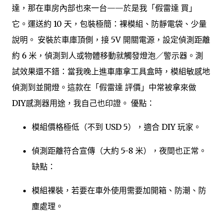
達，那在車房內部也來一台——於是我「假雷達 買」
它。運送約 10 天，包裝極簡：裸模組、防靜電袋、少量
說明。 安裝於車庫頂側，接 5V 開關電源，設定偵測距離
約 6 米，偵測到人或物體移動就觸發燈泡／警示器。測
試效果還不錯：當我晚上進車庫拿工具盒時，模組敏感地
偵測到並開燈。這款在「假雷達 評價」中常被拿來做
DIY感測器用途，我自己也印證。 優點：
模組價格極低（不到 USD 5），適合 DIY 玩家。
偵測距離符合宣傳（大約 5-8 米），夜間也正常。
缺點：
模組裸裝，若要在車外使用需要加開箱、防潮、防
塵處理。