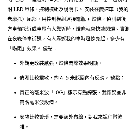
附 LED 燈條、控制模組及說明卡。 安裝在變速車（我的
老摩托）尾部，用控制模組連接電瓶 + 燈條，偵測到後
方車輛接近或車尾有人靠近時，燈條就會快速閃爍。實測
在夜晚停車街邊，有人靠近我的車時燈條亮起，多少有
「嚇阻」效果。 優點：
外觀更改裝感強，燈條閃爍效果明顯。
偵測比較靈敏，約 4–5 米範圍內有反應。 缺點：
真正的毫米波「10G」標示有點誇張，我懷疑並非
高階毫米波設備。
安裝比較繁瑣，需要額外布線，對我來說稍微繁
雜。