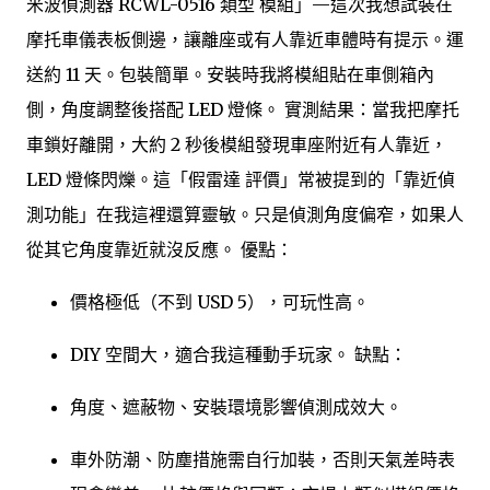
米波偵測器 RCWL-0516 類型 模組」—這次我想試裝在
摩托車儀表板側邊，讓離座或有人靠近車體時有提示。運
送約 11 天。包裝簡單。安裝時我將模組貼在車側箱內
側，角度調整後搭配 LED 燈條。 實測結果：當我把摩托
車鎖好離開，大約 2 秒後模組發現車座附近有人靠近，
LED 燈條閃爍。這「假雷達 評價」常被提到的「靠近偵
測功能」在我這裡還算靈敏。只是偵測角度偏窄，如果人
從其它角度靠近就沒反應。 優點：
價格極低（不到 USD 5），可玩性高。
DIY 空間大，適合我這種動手玩家。 缺點：
角度、遮蔽物、安裝環境影響偵測成效大。
車外防潮、防塵措施需自行加裝，否則天氣差時表