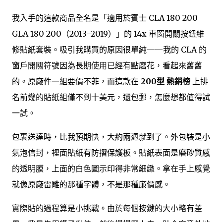
我入手的這款商品全名是「適用於賓士 CLA 180 200
GLA 180 200（2013–2019）」的 14x 車窗開關按鈕維
修貼紙套裝。吸引我購買的原因很單純——我的 CLA 的
窗戶開關符號因為長期使用已經有點磨花，看起來舊舊
的。原廠件一組要價不菲，而這款在
200型 熱銷榜
上排
名前幾的貼紙組僅不到十美元，還包郵，怎麼想都值得試
一試。
包裹送達時，比我預期快，大約兩週就到了。外包裝是小
氣泡信封，裡面貼紙有防摺保護板。貼紙表面是磨砂質感
的透明膜，上面的白色圖示印得非常細緻。拿在手上感覺
就像原廠雷雕的那種字體，不是那種廉價感。
實際貼的過程算是小挑戰。由於每個按鍵的大小略有差