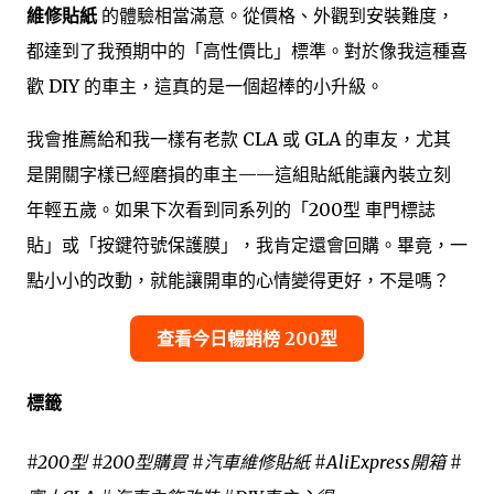
維修貼紙
的體驗相當滿意。從價格、外觀到安裝難度，
都達到了我預期中的「高性價比」標準。對於像我這種喜
歡 DIY 的車主，這真的是一個超棒的小升級。
我會推薦給和我一樣有老款 CLA 或 GLA 的車友，尤其
是開關字樣已經磨損的車主——這組貼紙能讓內裝立刻
年輕五歲。如果下次看到同系列的「200型 車門標誌
貼」或「按鍵符號保護膜」，我肯定還會回購。畢竟，一
點小小的改動，就能讓開車的心情變得更好，不是嗎？
查看今日暢銷榜 200型
標籤
#200型 #200型購買 #汽車維修貼紙 #AliExpress開箱 #