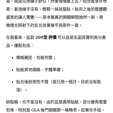
異，我是先用鑷子對位，然後慢慢壓上去。貼合度意外地
高，氣泡幾乎沒有，輕輕一抹就服貼。貼完之後的整體觀
感真的讓人驚艷——原本舊舊的開關瞬間煥然一新，夜
晚燈光照射下的反光效果幾乎與原件一致。
在我看來，這款
200型 評價
可以說是名副其實的高分產
品。優點包括：
價格親民、包裝完整；
貼紙質地細緻、字體準確；
貼合後耐用性不錯（我已用一個月，目前沒有脫
落）。
缺點嘛，也不是沒有。由於這是通用貼紙，部分邊角需要
剪修，特別是 GLA 後門開關那一格略窄。如果你手拙，