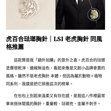
虎百合琺瑯胸針｜LSI 老虎胸針 同風
格推薦
這款算是我「額外加購」的意外之喜。虎百合的琺瑯
塗層很乾淨、邊線無溢色，看起來像是文創小品牌會賣的
風格。雖然不是老虎胸針 本體，但因為屬於動物＋植物
同系列，我還是把它排進這次的榜單。
在包包上別起來溫柔又有存在感，是我這八件裡最常
拿來搭休閒風的胸針。重量輕、琺瑯亮、金屬不刺手。