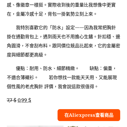
感、像徽章一樣挺。實際收到後的重量比我想像中更實
在，金屬冷感十足，背包一掛氣勢立刻上來。
我特別喜歡它的「防水」設定——因為我常把胸針
掛在通勤背包上，遇到雨天也不用擔心生鏽。針扣穩、邊
角圓滑，不會刮布料。跟同價位競品比起來，它的金屬密
度與細節都更高級。
優點：耐用、防水、細節精緻。 缺點：偏重，
不適合薄襯衫。 若你想找一款能天天用、又能展現
個性風的老虎胸針 評價，我會說這款很值得。
7,7 $
0,99 $
在Aliexpress查看商品