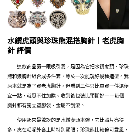
水鑽虎頭與珍珠熊混搭胸針｜老虎胸
針 評價
這款商品第一眼吸引我，是因為它把水鑽虎頭、珍珠
熊和狼胸針組合成多件套，等於一次能玩好幾種造型。我
原本就是為了買老虎胸針，但看到三件只比單買一件還便
宜一點，就忍不住加購。收到後包裝比預期好——每個
胸針都有獨立塑膠袋、金屬不刮漆。
使用起來最驚訝的是水鑽虎頭本體，它比照片亮得
多，夾在毛呢外套上時特別顯眼；珍珠熊比較偏可愛風，