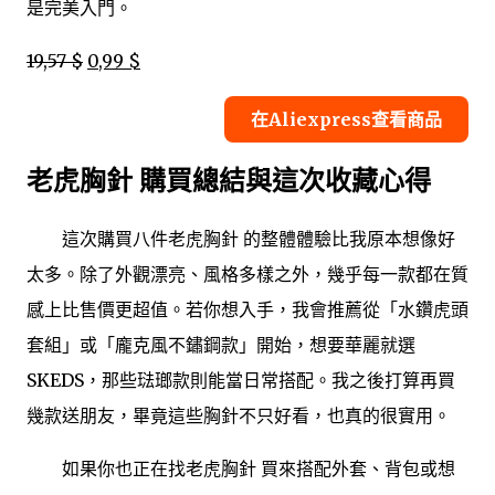
是完美入門。
19,57 $
0,99 $
在Aliexpress查看商品
老虎胸針 購買總結與這次收藏心得
這次購買八件老虎胸針 的整體體驗比我原本想像好
太多。除了外觀漂亮、風格多樣之外，幾乎每一款都在質
感上比售價更超值。若你想入手，我會推薦從「水鑽虎頭
套組」或「龐克風不鏽鋼款」開始，想要華麗就選
SKEDS，那些琺瑯款則能當日常搭配。我之後打算再買
幾款送朋友，畢竟這些胸針不只好看，也真的很實用。
如果你也正在找老虎胸針 買來搭配外套、背包或想