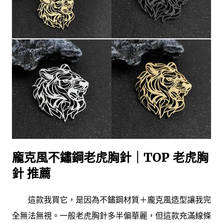
龐克風不鏽鋼老虎胸針｜TOP 老虎胸
針 推薦
這款我買它，是因為不鏽鋼材質＋龐克風造型讓我完
全無法無視。一般老虎胸針多半偏華麗，但這款充滿線條